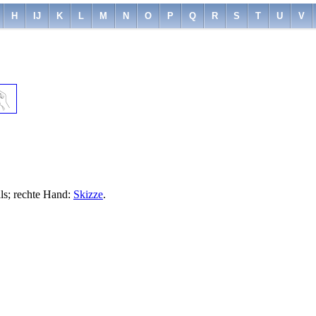
H
IJ
K
L
M
N
O
P
Q
R
S
T
U
V
ls; rechte Hand:
Skizze
.