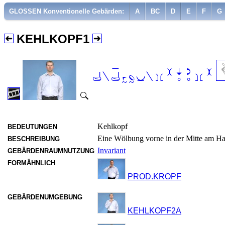
GLOSSEN Konventionelle Gebärden:
A
BC
D
E
F
G
KEHLKOPF1

Kehlkopf
BEDEUTUNGEN
Eine Wölbung vorne in der Mitte am Ha
BESCHREIBUNG
Invariant
GEBÄRDENRAUMNUTZUNG
FORMÄHNLICH
PROD.KROPF
GEBÄRDENUMGEBUNG
KEHLKOPF2A