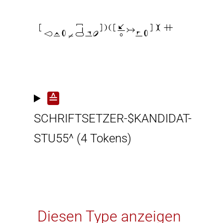

≙
SCHRIFTSETZER-$KANDIDAT-
STU55^
(4 Tokens)
Diesen Type anzeigen