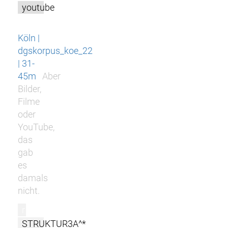
youtube
Köln |
dgskorpus_koe_22
| 31-
45m
Aber
Bilder,
Filme
oder
YouTube,
das
gab
es
damals
nicht.
r
STRUKTUR3A^*