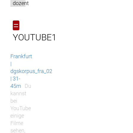
dozent
=
YOUTUBE1
Frankfurt
|
dgskorpus_fra_02
| 31-
45m
Du
kannst
bei
YouTube
einige
Filme
sehen,