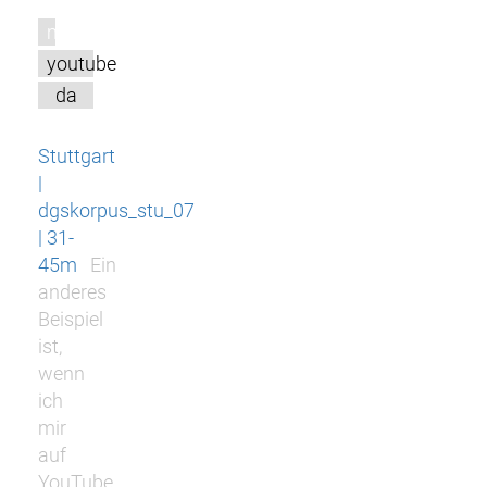
m
youtube
da
Stuttgart
|
dgskorpus_stu_07
| 31-
45m
Ein
anderes
Beispiel
ist,
wenn
ich
mir
auf
YouTube