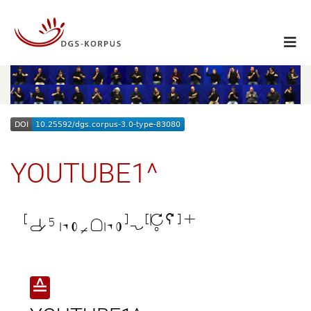
YOUTUBE1^

≙