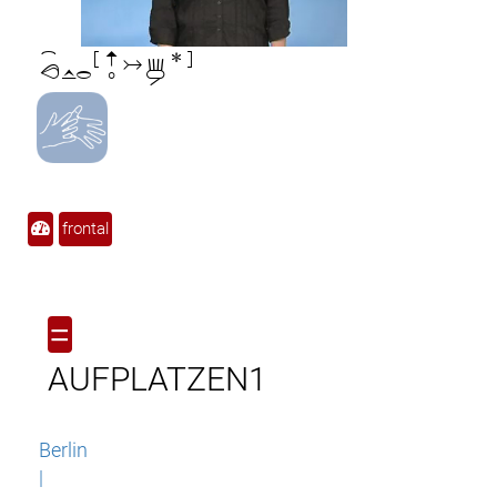

frontal
=
AUFPLATZEN1
Berlin
|