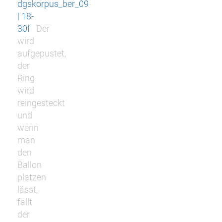
dgskorpus_ber_09
| 18-
30f
Der
wird
aufgepustet,
der
Ring
wird
reingesteckt
und
wenn
man
den
Ballon
platzen
lässt,
fällt
der