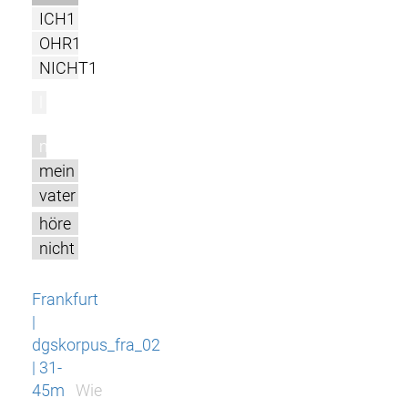
ICH1
OHR1
NICHT1
l
m
mein
vater
höre
nicht
Frankfurt
|
dgskorpus_fra_02
| 31-
45m
Wie