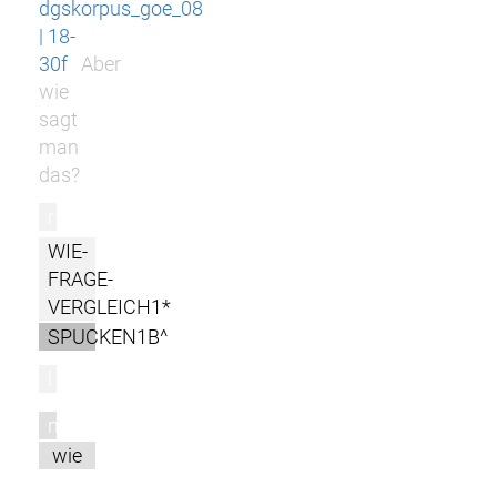
dgskorpus_goe_08
| 18-
30f
Aber
wie
sagt
man
das?
r
WIE-
FRAGE-
VERGLEICH1*
SPUCKEN1B^
l
m
wie