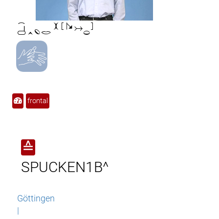

frontal
≙
SPUCKEN1B^
Göttingen
|