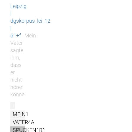
Leipzig
|
dgskorpus_lei_12
|
61+f
Mein
Vater
sagte
ihm,
dass
er
nicht
hören
könne.
r
MEIN1
VATER4A
SPUCKEN1B^