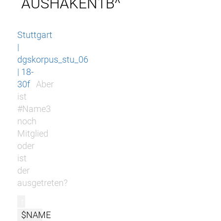
AUSHAKEN1B^
Stuttgart
|
dgskorpus_stu_06
| 18-
30f
Aber
ist
#Name3
noch
Mitglied
oder
ist
der
ausgetreten?
r
$NAME