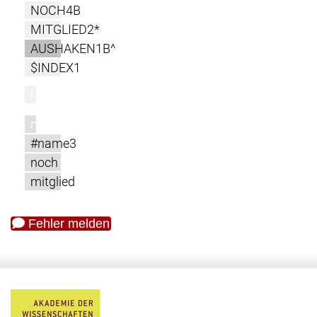
NOCH4B
MITGLIED2*
AUSHAKEN1B^
$INDEX1
l
m
#name3
noch
mitglied
Fehler melden