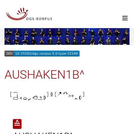
AUSHAKEN1B^

≙