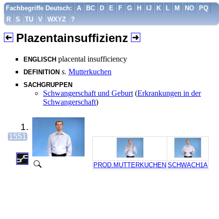
Fachbegriffe Deutsch:
A
BC
D
E
F
G
H
IJ
K
L
M
NO
PQ
R
S
TU
V
WXYZ
?
Plazentainsuffizienz
placental insufficiency
ENGLISCH
s.
Mutterkuchen
DEFINITION
SACHGRUPPEN
Schwangerschaft und Geburt
(
Erkrankungen in der
Schwangerschaft
)
1.
1551
PROD.MUTTERKUCHEN
SCHWACH1A