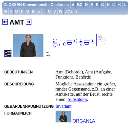
GLOSSEN Konventionelle Gebärden:
A
BC
D
E
F
G
H
IJ
K
L
M
N
O
P
Q
R
S
T
U
V
W
XYZ
?
AMT

Amt (Behörde), Amt (Aufgabe,
BEDEUTUNGEN
Funktion), Behörde
Mögliche Assoziation: ein großer,
BESCHREIBUNG
runder Gegenstand, z.B. an einer
Amtskette, auf der Brust; rechte
Hand:
Substitutor
.
Invariant
GEBÄRDENRAUMNUTZUNG
FORMÄHNLICH
ORGAN1A