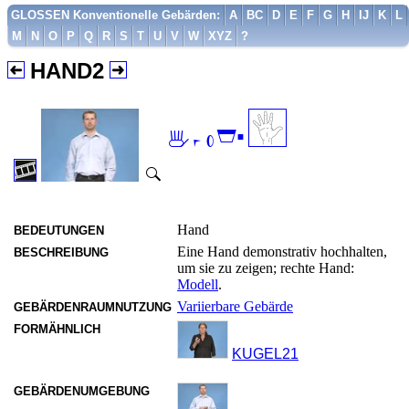
GLOSSEN Konventionelle Gebärden:
A
BC
D
E
F
G
H
IJ
K
L
M
N
O
P
Q
R
S
T
U
V
W
XYZ
?
HAND2

Hand
BEDEUTUNGEN
Eine Hand demonstrativ hochhalten,
BESCHREIBUNG
um sie zu zeigen; rechte Hand:
Modell
.
Variierbare Gebärde
GEBÄRDENRAUMNUTZUNG
FORMÄHNLICH
KUGEL21
GEBÄRDENUMGEBUNG