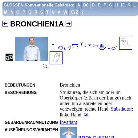
GLOSSEN Konventionelle Gebärden:
A
BC
D
E
F
G
H
IJ
K
L
M
N
O
P
Q
R
S
T
U
V
W
XYZ
?
BRONCHIEN1A

Bronchien
BEDEUTUNGEN
Strukturen, die sich am oder im
BESCHREIBUNG
Oberkörper (z.B. in der Lunge) nach
unten hin ausbreiteten oder
verzweigen; rechte Hand:
Substitutor
;
linke Hand:
②
.
Invariant
GEBÄRDENRAUMNUTZUNG
AUSFÜHRUNGSVARIANTEN