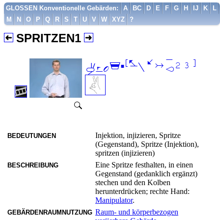
GLOSSEN Konventionelle Gebärden:
A
BC
D
E
F
G
H
IJ
K
L
M
N
O
P
Q
R
S
T
U
V
W
XYZ
?
SPRITZEN1

Injektion, injizieren, Spritze
BEDEUTUNGEN
(Gegenstand), Spritze (Injektion),
spritzen (injizieren)
Eine Spritze festhalten, in einen
BESCHREIBUNG
Gegenstand (gedanklich ergänzt)
stechen und den Kolben
herunterdrücken; rechte Hand:
Manipulator
.
Raum- und körperbezogen
GEBÄRDENRAUMNUTZUNG