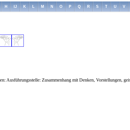
H
IJ
K
L
M
N
O
P
Q
R
S
T
U
V
en: Ausführungsstelle: Zusammenhang mit Denken, Vorstellungen, geisti