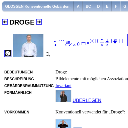
GLOSSEN Konventionelle Gebärden:
A
BC
D
E
F
G
DROGE

Droge
BEDEUTUNGEN
Bildelemente mit möglichen Assoziation
BESCHREIBUNG
Invariant
GEBÄRDENRAUMNUTZUNG
FORMÄHNLICH
ÜBERLEGEN
Konventionell verwendet für „Droge“:
VORKOMMEN