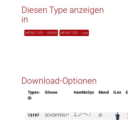
Diesen Type anzeigen
in
MEINE DGS – ANNIS
MEINE DGS – iLex
Download-Optionen
Types-
Glosse
HamNoSys
Mund
iLex
ID
13197
SCHÖPFEN1^

∅