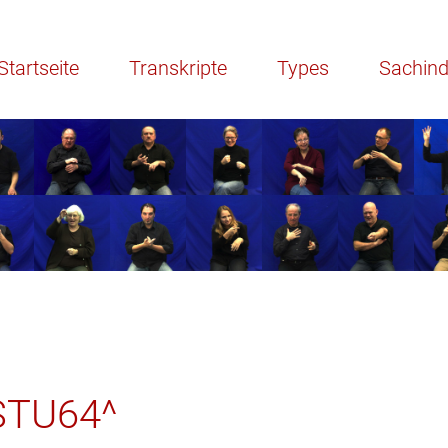
Startseite
Transkripte
Types
Sachin
STU64^