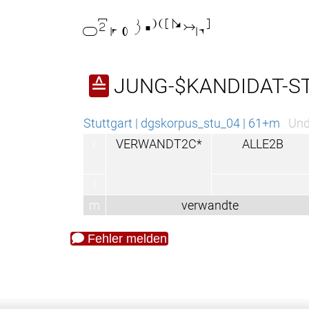

JUNG-$KANDIDAT-S
≙
Stuttgart | dgskorpus_stu_04 | 61+m
Und
r
VERWANDT2C*
ALLE2B
l
m
verwandte
Fehler melden