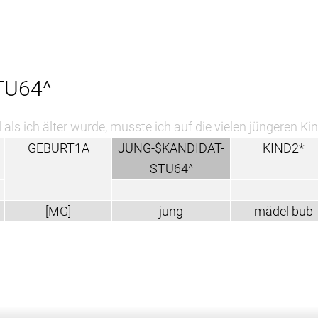
TU64^
 als ich älter wurde, musste ich auf die vielen jüngeren 
GEBURT1A
JUNG-$KANDIDAT-
KIND2*
STU64^
[MG]
jung
mädel bub