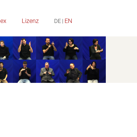
dex
Lizenz
EN
DE |