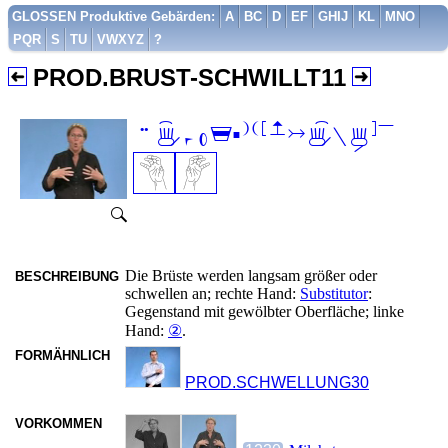
GLOSSEN Produktive Gebärden:
A
BC
D
EF
GHIJ
KL
MNO
PQR
S
TU
VWXYZ
?
PROD.BRUST-SCHWILLT11

Die Brüste werden langsam größer oder
BESCHREIBUNG
schwellen an; rechte Hand:
Substitutor
:
Gegenstand mit gewölbter Oberfläche; linke
Hand:
②
.
FORMÄHNLICH
PROD.SCHWELLUNG30
VORKOMMEN