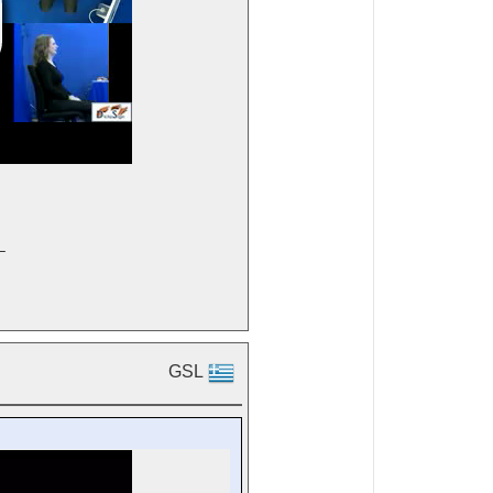

GSL