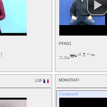
PFAD1


ΜΟΝΟΠΑΤΙ
LSF
Compound