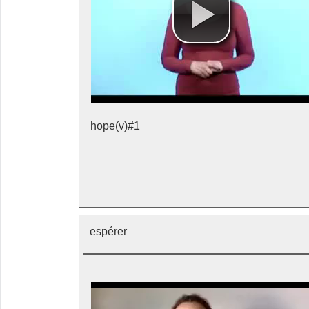
hope(v)#1
espérer