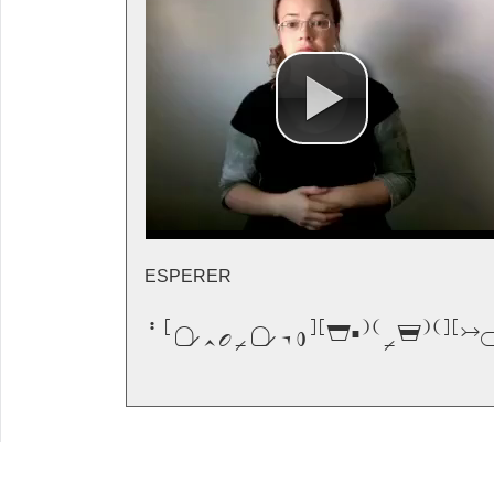
ESPERER
