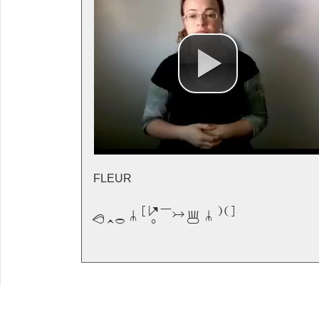
FLEUR
