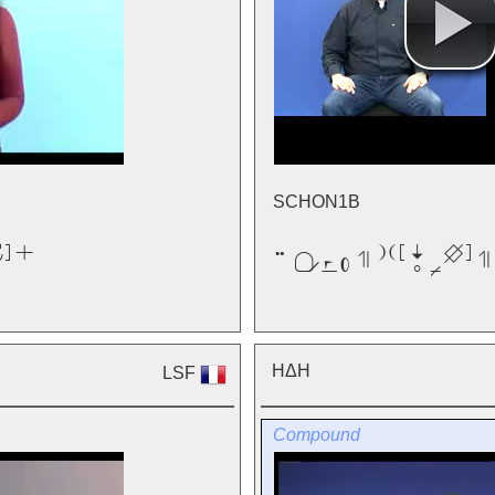
SCHON1B


ΗΔΗ
LSF
Compound