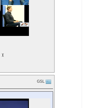

GSL