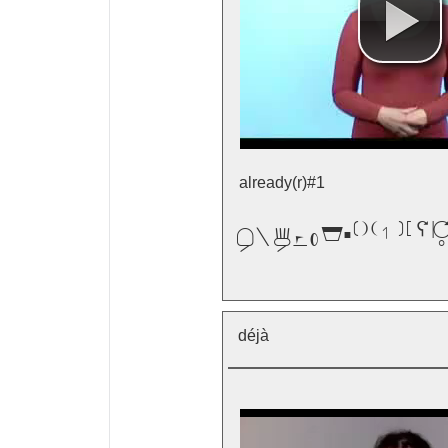
already(r)#1

déjà