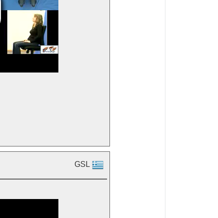

GSL