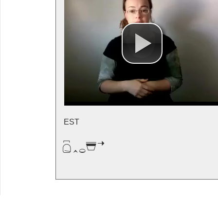
EST
