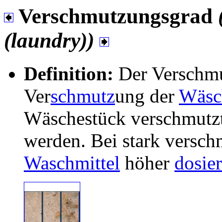
Verschmutzungsgrad
(laundry))
Definition:
Der Verschmu
Ver
schmutz
ung der
Wäsc
Wäschestück verschmutzt
werden. Bei stark versc
Waschmittel
höher
dosier