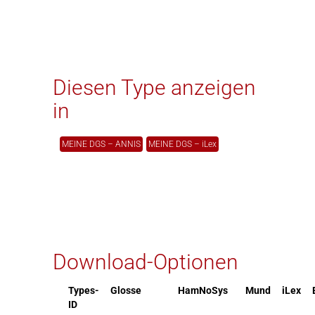
Diesen Type anzeigen
in
MEINE DGS – ANNIS
MEINE DGS – iLex
Download-Optionen
Types-
Glosse
HamNoSys
Mund
iLex
ID