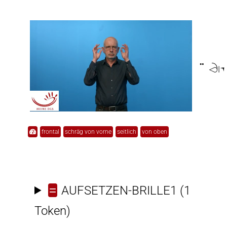

frontal
schräg von vorne
seitlich
von oben
=
AUFSETZEN-BRILLE1
(1
Token)