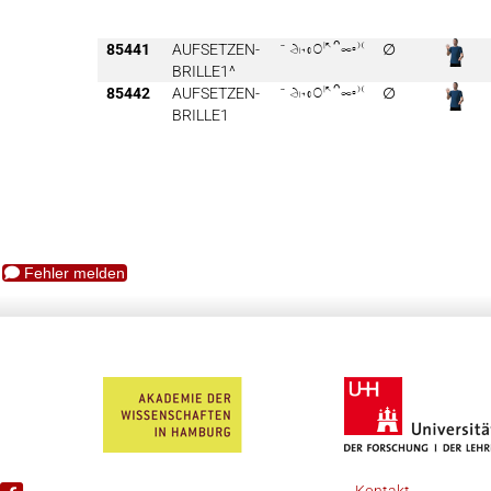
85441
AUFSETZEN-

∅
BRILLE1^
85442
AUFSETZEN-

∅
BRILLE1
Fehler melden
Kontakt