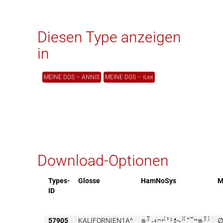
Diesen Type anzeigen
in
MEINE DGS – ANNIS
MEINE DGS – iLex
Download-Optionen
Types-
Glosse
HamNoSys
M
ID
57905
KALIFORNIEN1A^
