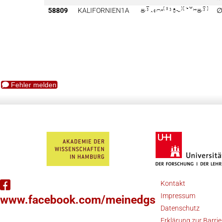
58809
KALIFORNIEN1A

Fehler melden
Kontakt
Impressum
www.facebook.com/meinedgs
Datenschutz
Erklärung zur Barrie