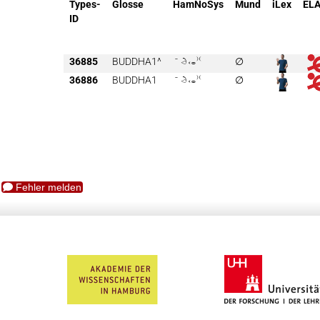
Types-
Glosse
HamNoSys
Mund
iLex
EL
ID
36885
BUDDHA1^

∅
36886
BUDDHA1

∅
Fehler melden