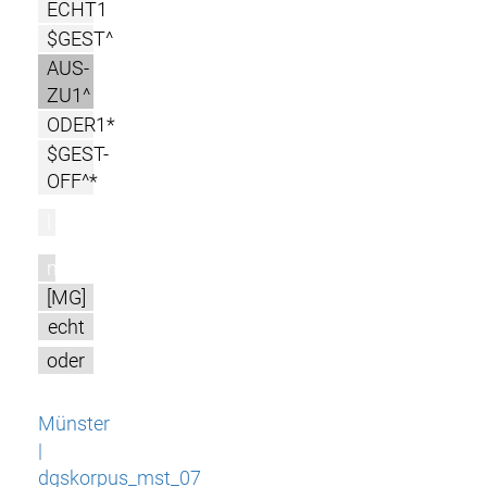
ECHT1
$GEST^
AUS-
ZU1^
ODER1*
$GEST-
OFF^*
l
m
[MG]
echt
oder
Münster
|
dgskorpus_mst_07