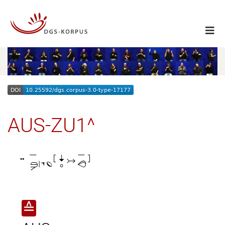
AUS-ZU1^

≙