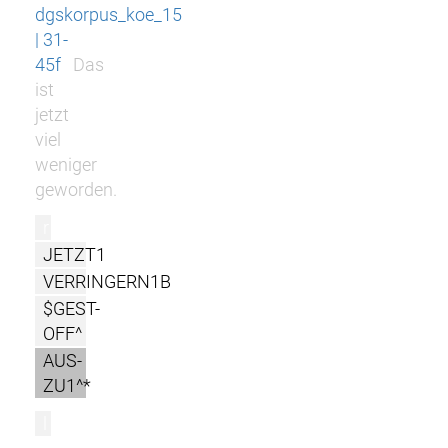
dgskorpus_koe_15
| 31-
45f
Das
ist
jetzt
viel
weniger
geworden.
r
JETZT1
VERRINGERN1B
$GEST-
OFF^
AUS-
ZU1^*
l