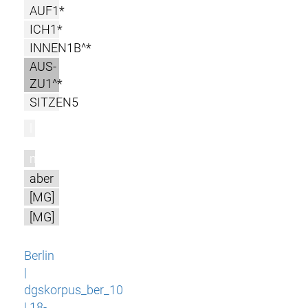
AUF1*
ICH1*
INNEN1B^*
AUS-
ZU1^*
SITZEN5
l
m
aber
[MG]
[MG]
Berlin
|
dgskorpus_ber_10
| 18-