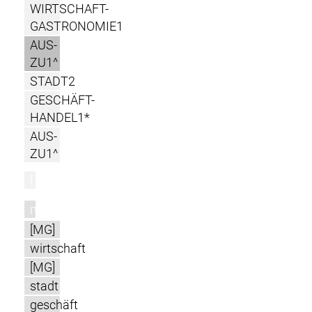
WIRTSCHAFT-
GASTRONOMIE1
AUS-
ZU1^
STADT2
GESCHÄFT-
HANDEL1*
AUS-
ZU1^
l
m
[MG]
wirtschaft
[MG]
stadt
geschäft