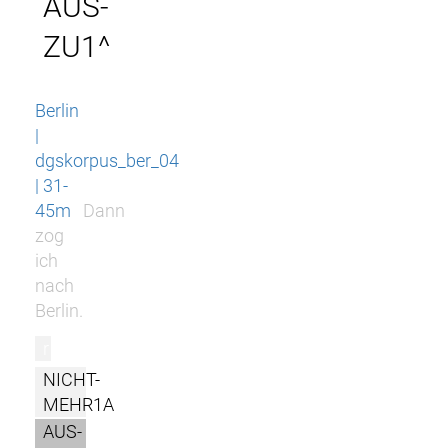
AUS-
ZU1^
Berlin
|
dgskorpus_ber_04
| 31-
45m
Dann
zog
ich
nach
Berlin.
r
NICHT-
MEHR1A
AUS-