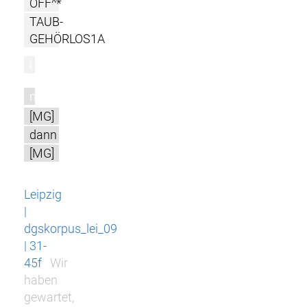
OFF^*
TAUB-
GEHÖRLOS1A
l
m
[MG]
dann
[MG]
Leipzig
|
dgskorpus_lei_09
| 31-
45f
Wir
haben
gewartet,