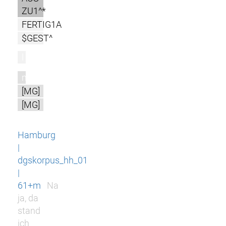
ZU1^*
FERTIG1A
$GEST^
l
m
[MG]
[MG]
Hamburg
|
dgskorpus_hh_01
|
61+m
Na
ja, da
stand
ich