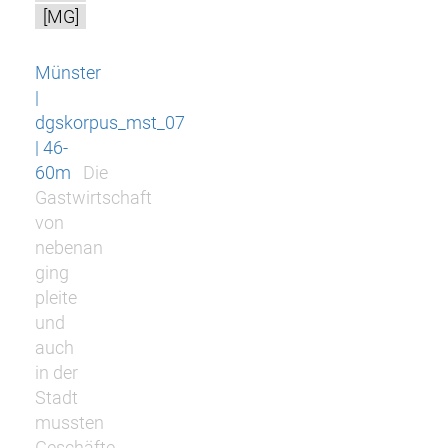
[MG]
Münster
|
dgskorpus_mst_07
| 46-
60m
Die
Gastwirtschaft
von
nebenan
ging
pleite
und
auch
in der
Stadt
mussten
Geschäfte