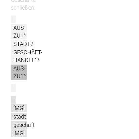
schließen.
r
AUS-
ZU1^
STADT2
GESCHÄFT-
HANDEL1*
AUS-
ZU1^
l
m
[MG]
stadt
geschäft
[MG]