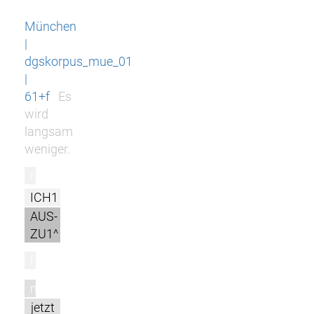
München
|
dgskorpus_mue_01
|
61+f
Es
wird
langsam
weniger.
r
ICH1
AUS-
ZU1^
l
m
jetzt