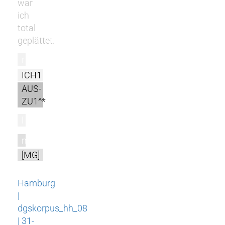
war
ich
total
geplättet.
r
ICH1
AUS-
ZU1^*
l
m
[MG]
Hamburg
|
dgskorpus_hh_08
| 31-