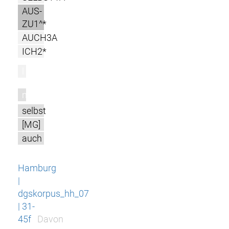
AUS-
ZU1^*
AUCH3A
ICH2*
l
m
selbst
[MG]
auch
Hamburg
|
dgskorpus_hh_07
| 31-
45f
Davon