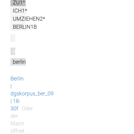
ZU1^
ICH1*
UMZIEHEN2*
BERLIN1B
l
m
berlin
Berlin
|
dgskorpus_ber_09
| 18-
30f
Oder
der
Mann
öffnet