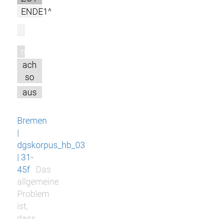
ENDE1^
l
m
ach
so
aus
Bremen
|
dgskorpus_hb_03
| 31-
45f
Das
allgemeine
Problem
ist,
dass