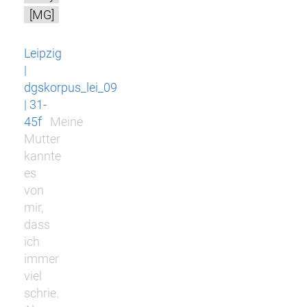
[MG]
Leipzig
|
dgskorpus_lei_09
| 31-
45f
Meine
Mutter
kannte
es
von
mir,
dass
ich
immer
viel
schrie.