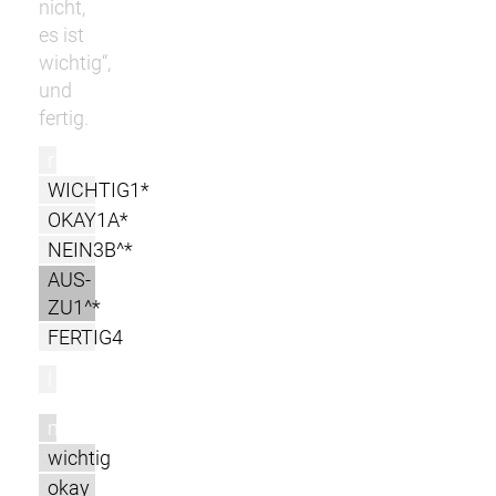
nicht,
es ist
wichtig“,
und
fertig.
r
WICHTIG1*
OKAY1A*
NEIN3B^*
AUS-
ZU1^*
FERTIG4
l
m
wichtig
okay