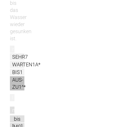
bis
das
Wasser
wieder
gesunken
ist.
r
SEHR7
WARTEN1A*
BIS1
AUS-
ZU1^*
l
m
bis
[MG]