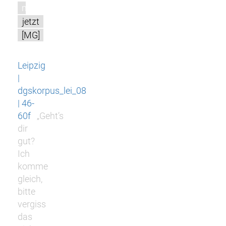
m
jetzt
[MG]
Leipzig
|
dgskorpus_lei_08
| 46-
60f
„Geht’s
dir
gut?
Ich
komme
gleich,
bitte
vergiss
das