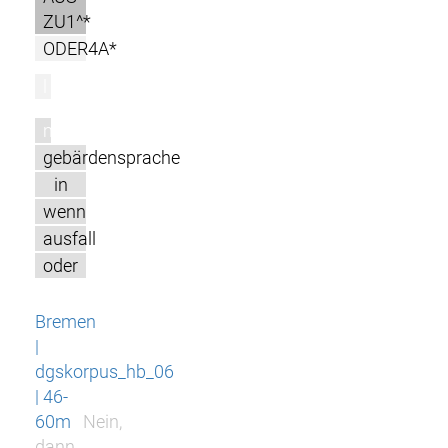
ZU1^*
ODER4A*
l
m
gebärdensprache
in
wenn
ausfall
oder
Bremen
|
dgskorpus_hb_06
| 46-
60m
Nein,
dann