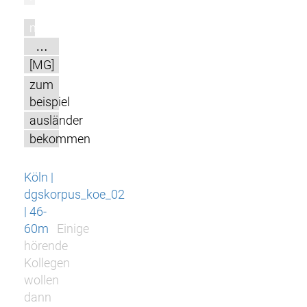
m
…
[MG]
zum
beispiel
ausländer
bekommen
Köln |
dgskorpus_koe_02
| 46-
60m
Einige
hörende
Kollegen
wollen
dann