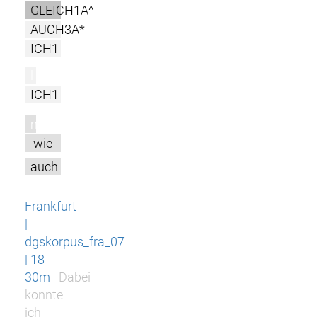
GLEICH1A^
AUCH3A*
ICH1
l
ICH1
m
wie
auch
Frankfurt
|
dgskorpus_fra_07
| 18-
30m
Dabei
konnte
ich