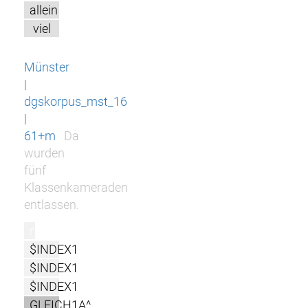
allein
viel
Münster
|
dgskorpus_mst_16
|
61+m
Da
wurden
fünf
Klassenkameraden
entlassen.
r
$INDEX1
$INDEX1
$INDEX1
GLEICH1A^