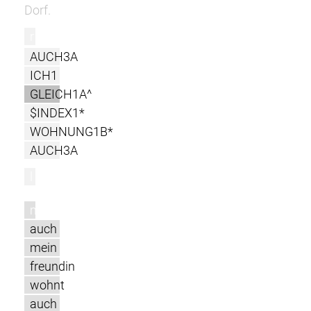
Dorf.
r
AUCH3A
ICH1
GLEICH1A^
$INDEX1*
WOHNUNG1B*
AUCH3A
l
m
auch
mein
freundin
wohnt
auch