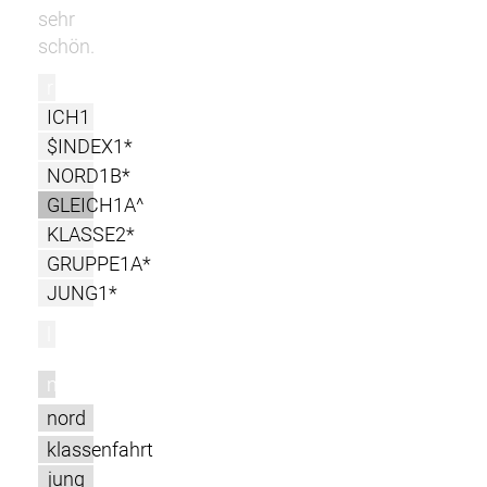
sehr
schön.
r
ICH1
$INDEX1*
NORD1B*
GLEICH1A^
KLASSE2*
GRUPPE1A*
JUNG1*
l
m
nord
klassenfahrt
jung