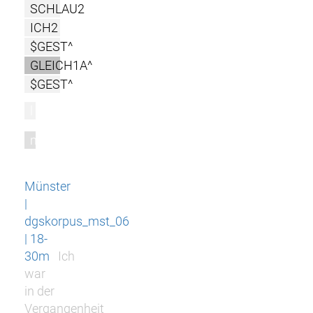
SCHLAU2
ICH2
$GEST^
GLEICH1A^
$GEST^
l
m
Münster
|
dgskorpus_mst_06
| 18-
30m
Ich
war
in der
Vergangenheit