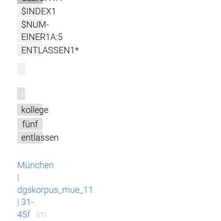
$INDEX1
$NUM-
EINER1A:5
ENTLASSEN1*
l
m
kollege
fünf
entlassen
München
|
dgskorpus_mue_11
| 31-
45f
Im