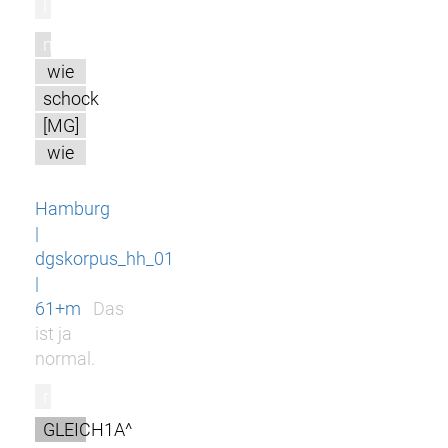
l
m
wie
schock
[MG]
wie
Hamburg
|
dgskorpus_hh_01
|
61+m
Das
ist ja
normal.
r
GLEICH1A^