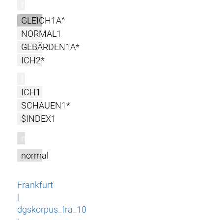
r
GLEICH1A^
NORMAL1
GEBÄRDEN1A*
ICH2*
l
ICH1
SCHAUEN1*
$INDEX1
m
normal
Frankfurt
|
dgskorpus_fra_10