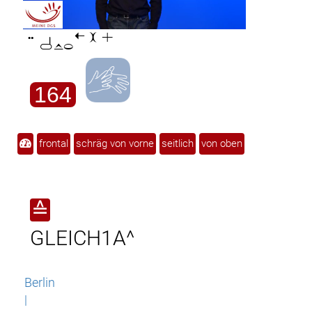

164
frontal
schräg von vorne
seitlich
von oben
≙
GLEICH1A^
Berlin
|