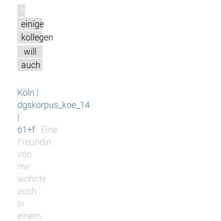
m
einige
kollegen
will
auch
Köln |
dgskorpus_koe_14
|
61+f
Eine
Freundin
von
mir
wohnte
auch
in
einem