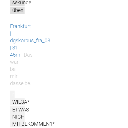
sekunde
üben
Frankfurt
|
dgskorpus_fra_03
| 31-
45m
Das
war
bei
mir
dasselbe.
r
WIE3A*
ETWAS-
NICHT-
MITBEKOMMEN1*