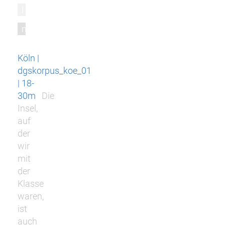
l
m
Köln |
dgskorpus_koe_01
| 18-
30m
Die
Insel,
auf
der
wir
mit
der
Klasse
waren,
ist
auch