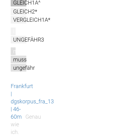
GLEICH1A^
GLEICH2*
VERGLEICH1A*
l
UNGEFÄHR3
m
muss
ungefähr
Frankfurt
|
dgskorpus_fra_13
| 46-
60m
Genau
wie
ich.