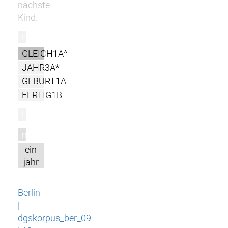
nächste
Kind.
r
GLEICH1A^
JAHR3A*
GEBURT1A
FERTIG1B
l
m
ein
jahr
Berlin
|
dgskorpus_ber_09