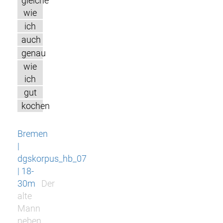
gleiche
wie
ich
auch
genau
wie
ich
gut
kochen
Bremen
|
dgskorpus_hb_07
| 18-
30m
Der
alte
Mann
neben