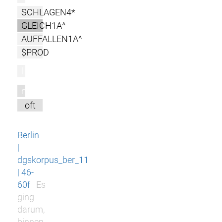
SCHLAGEN4*
GLEICH1A^
AUFFALLEN1A^
$PROD
l
m
oft
Berlin
|
dgskorpus_ber_11
| 46-
60f
Es
ging
darum,
binnen