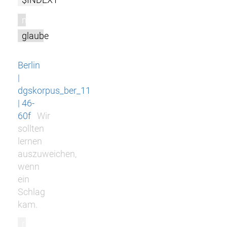
m
glaube
Berlin
|
dgskorpus_ber_11
| 46-
60f
Wir
sollten
lernen
auszuweichen,
wenn
ein
Schlag
kam.
r