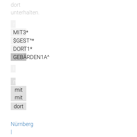
dort
unterhalten.
r
MIT3*
$GEST^*
DORT1*
GEBÄRDEN1A^
l
m
mit
mit
dort
Nürnberg
|