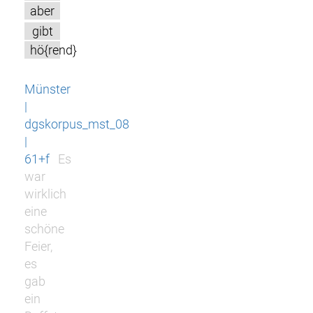
aber
gibt
hö{rend}
Münster
|
dgskorpus_mst_08
|
61+f
Es
war
wirklich
eine
schöne
Feier,
es
gab
ein