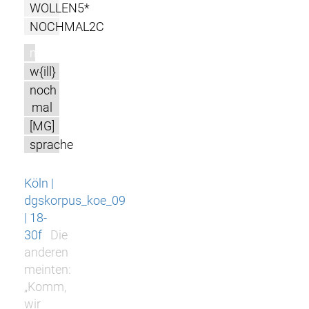
WOLLEN5*
NOCHMAL2C
m
w{ill}
noch
mal
[MG]
sprache
Köln |
dgskorpus_koe_09
| 18-
30f
Die
anderen
meinten:
„Komm,
wir