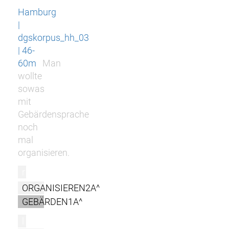
Hamburg
|
dgskorpus_hh_03
| 46-
60m
Man
wollte
sowas
mit
Gebärdensprache
noch
mal
organisieren.
r
ORGANISIEREN2A^
GEBÄRDEN1A^
l