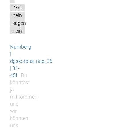
[MG]
nein
sagen
nein
Nürnberg
|
dgskorpus_nue_06
| 31-
45f
Du
könntest
ja
mitkommen
und
wir
könnten
uns