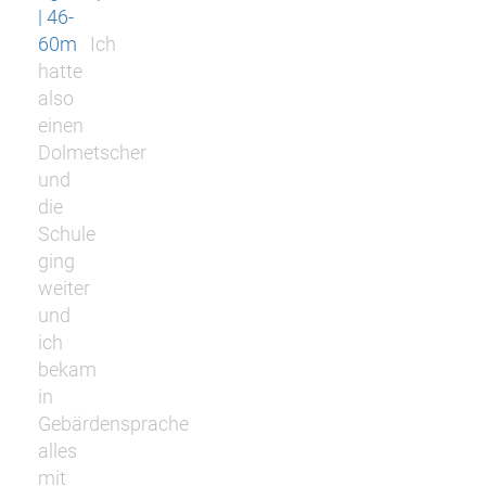
| 46-
60m
Ich
hatte
also
einen
Dolmetscher
und
die
Schule
ging
weiter
und
ich
bekam
in
Gebärdensprache
alles
mit