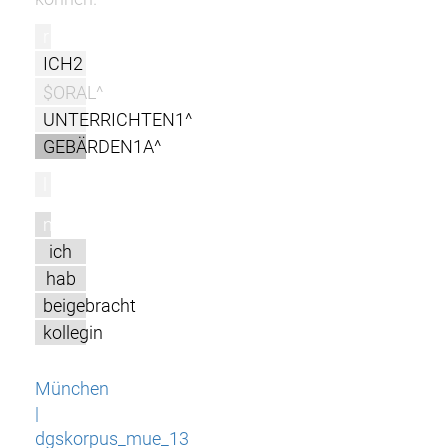
r
ICH2
$ORAL^
UNTERRICHTEN1^
GEBÄRDEN1A^
l
m
ich
hab
beigebracht
kollegin
München
|
dgskorpus_mue_13