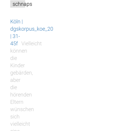
schnaps
Köln |
dgskorpus_koe_20
| 31-
45f
Vielleicht
können
die
Kinder
gebärden,
aber
die
hörenden
Eltern
wünschen
sich
vielleicht