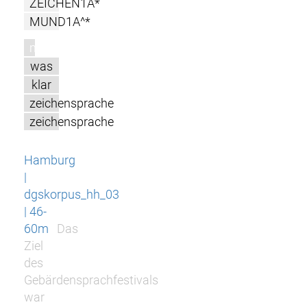
ZEICHEN1A*
MUND1A^*
m
was
klar
zeichensprache
zeichensprache
Hamburg
|
dgskorpus_hh_03
| 46-
60m
Das
Ziel
des
Gebärdensprachfestivals
war