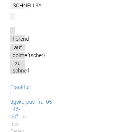
SCHNELL3A
l
m
hörend
auf
dolme{tscher}
zu
schnell
Frankfurt
|
dgskorpus_fra_05
| 46-
60f
In
den
Ferien