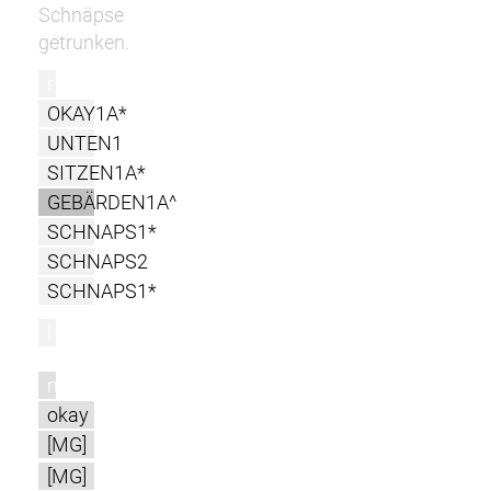
Schnäpse
getrunken.
r
OKAY1A*
UNTEN1
SITZEN1A*
GEBÄRDEN1A^
SCHNAPS1*
SCHNAPS2
SCHNAPS1*
l
m
okay
[MG]
[MG]