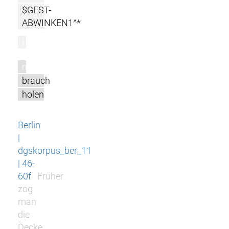
$GEST-
ABWINKEN1^*
l
m
brauch
holen
Berlin
|
dgskorpus_ber_11
| 46-
60f
Früher
zog
man
die
Decke