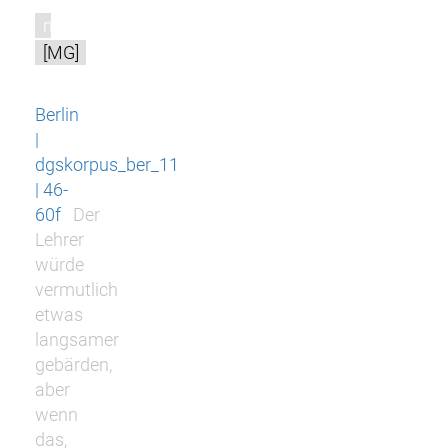
m
[MG]
Berlin
|
dgskorpus_ber_11
| 46-
60f
Der
Lehrer
würde
vermutlich
etwas
langsamer
gebärden,
aber
wenn
das,