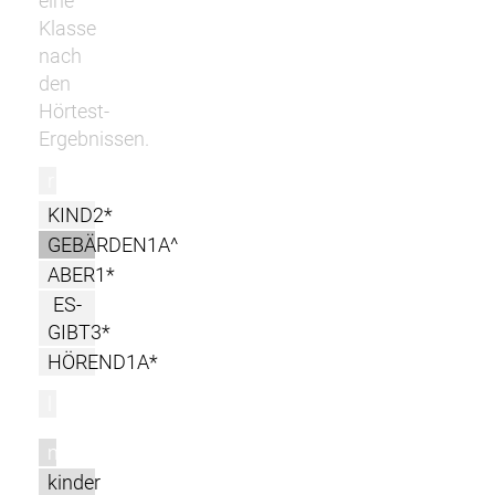
eine
Klasse
nach
den
Hörtest-
Ergebnissen.
r
KIND2*
GEBÄRDEN1A^
ABER1*
ES-
GIBT3*
HÖREND1A*
l
m
kinder