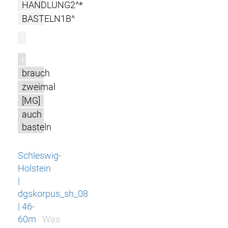
HANDLUNG2^*
BASTELN1B^
l
m
brauch
zweimal
[MG]
auch
basteln
Schleswig-
Holstein
|
dgskorpus_sh_08
| 46-
60m
Was