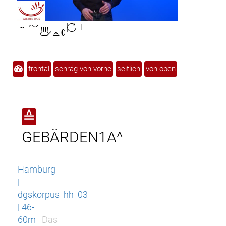

frontal
schräg von vorne
seitlich
von oben
≙
GEBÄRDEN1A^
Hamburg
|
dgskorpus_hh_03
| 46-
60m
Das