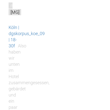
m
[MG]
Köln |
dgskorpus_koe_09
| 18-
30f
Also
haben
wir
unten
im
Hotel
zusammengesessen,
gebärdet
und
ein
paar