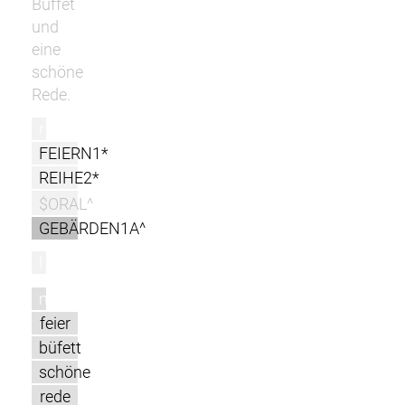
Buffet
und
eine
schöne
Rede.
r
FEIERN1*
REIHE2*
$ORAL^
GEBÄRDEN1A^
l
m
feier
büfett
schöne
rede