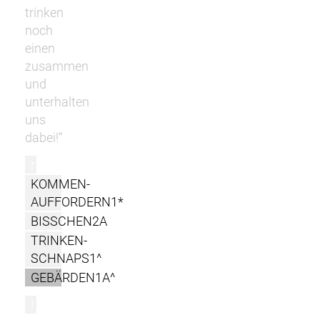
trinken
noch
einen
zusammen
und
unterhalten
uns
dabei!“
r
KOMMEN-
AUFFORDERN1*
BISSCHEN2A
TRINKEN-
SCHNAPS1^
GEBÄRDEN1A^
l