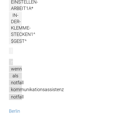
EINSTELLEN-
ARBEIT1A*
IN-
DER-
KLEMME-
STECKEN1^
$GEST^
l
m
wenn
als
notfall
kommunikationsassistenz
notfall
Berlin