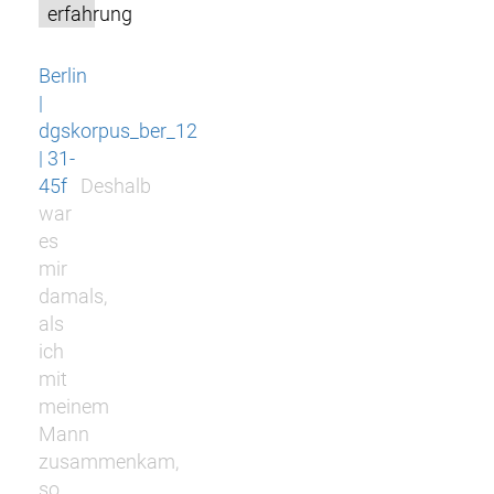
erfahrung
Berlin
|
dgskorpus_ber_12
| 31-
45f
Deshalb
war
es
mir
damals,
als
ich
mit
meinem
Mann
zusammenkam,
so