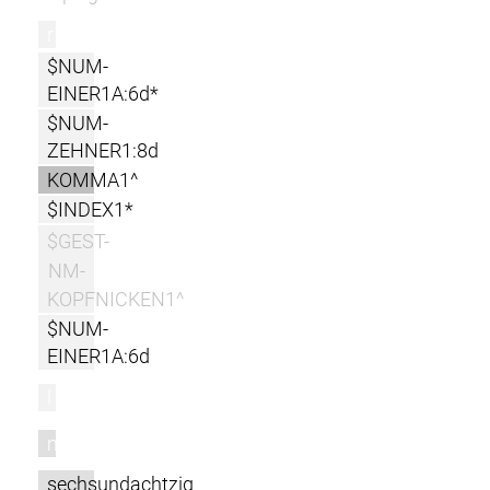
r
$NUM-
EINER1A:6d*
$NUM-
ZEHNER1:8d
KOMMA1^
$INDEX1*
$GEST-
NM-
KOPFNICKEN1^
$NUM-
EINER1A:6d
l
m
sechsundachtzig