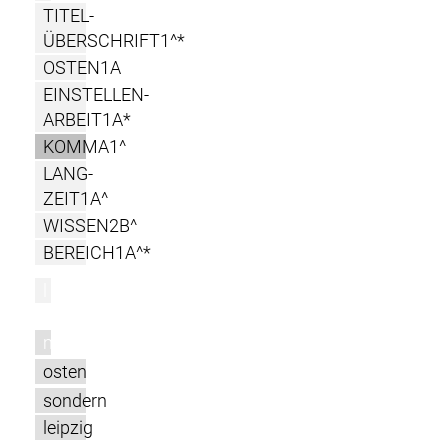
TITEL-
ÜBERSCHRIFT1^*
OSTEN1A
EINSTELLEN-
ARBEIT1A*
KOMMA1^
LANG-
ZEIT1A^
WISSEN2B^
BEREICH1A^*
l
m
osten
sondern
leipzig