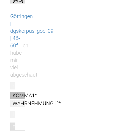
Göttingen
|
dgskorpus_goe_09
| 46-
60f
Ich
habe
mir
viel
abgeschaut.
r
KOMMA1^
WAHRNEHMUNG1^*
l
m