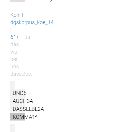
Köln |
dgskorpus_koe_14
|
61+f
Ja,
das
war
bei
uns
dasselbe.
r
UND5
AUCH3A
DASSELBE2A
KOMMA1^
l