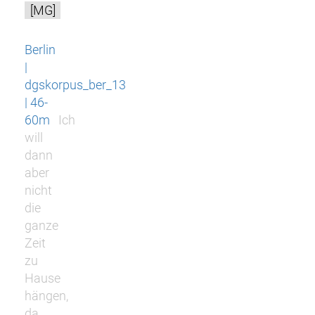
[MG]
Berlin
|
dgskorpus_ber_13
| 46-
60m
Ich
will
dann
aber
nicht
die
ganze
Zeit
zu
Hause
hängen,
da