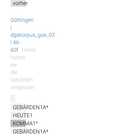
vorher
Göttingen
|
dgskorpus_goe_03
| 46-
60f
Heute
haben
sie
die
Gebärden
vergessen.
r
GEBÄRDEN1A*
HEUTE1
KOMMA1^
GEBÄRDEN1A*