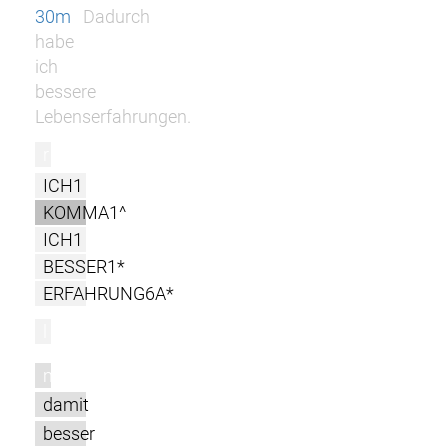
30m
Dadurch
habe
ich
bessere
Lebenserfahrungen.
r
ICH1
KOMMA1^
ICH1
BESSER1*
ERFAHRUNG6A*
l
m
damit
besser