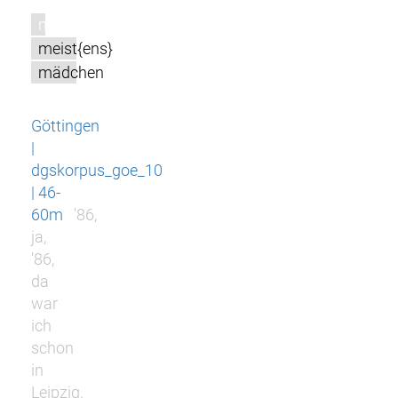
m
meist{ens}
mädchen
Göttingen
|
dgskorpus_goe_10
| 46-
60m
'86,
ja,
'86,
da
war
ich
schon
in
Leipzig.