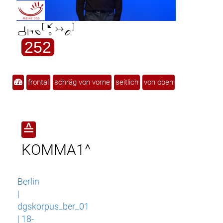

252
frontal
schräg von vorne
seitlich
von oben
≙
KOMMA1^
Berlin
|
dgskorpus_ber_01
| 18-