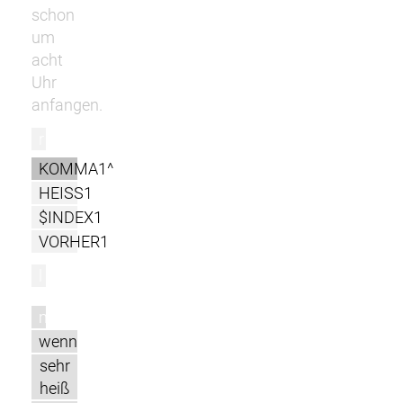
schon
um
acht
Uhr
anfangen.
r
KOMMA1^
HEISS1
$INDEX1
VORHER1
l
m
wenn
sehr
heiß