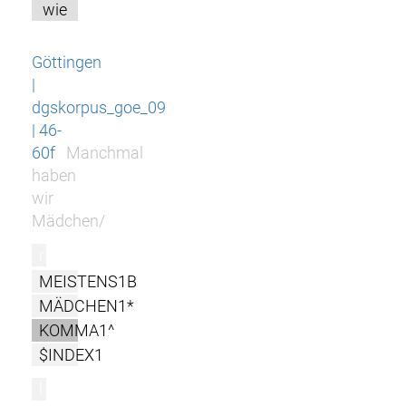
wie
Göttingen
|
dgskorpus_goe_09
| 46-
60f
Manchmal
haben
wir
Mädchen/
r
MEISTENS1B
MÄDCHEN1*
KOMMA1^
$INDEX1
l