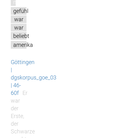
m
gefühl
war
war
beliebt
amerika
Göttingen
|
dgskorpus_goe_03
| 46-
60f
Er
war
der
Erste,
der
Schwarze