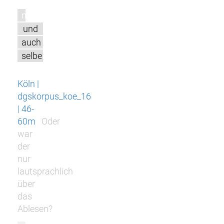
m
und
auch
selbe
Köln |
dgskorpus_koe_16
| 46-
60m
Oder
war
der
nur
lautsprachlich
über
das
Ablesen?