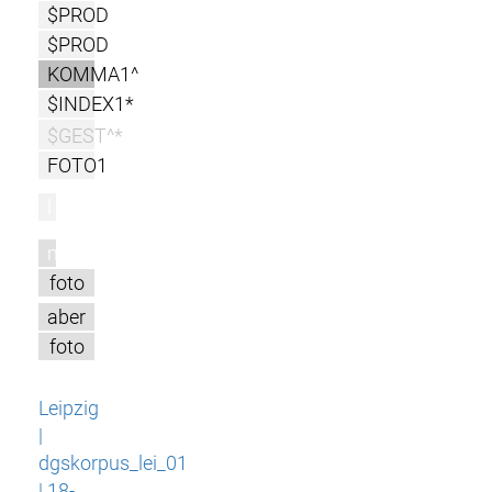
$PROD
$PROD
KOMMA1^
$INDEX1*
$GEST^*
FOTO1
l
m
foto
aber
foto
Leipzig
|
dgskorpus_lei_01
| 18-