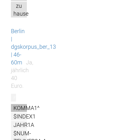
zu
hause
Berlin
|
dgskorpus_ber_13
| 46-
60m
Ja,
jährlich
40
Euro.
r
KOMMA1^
$INDEX1
JAHR1A
$NUM-