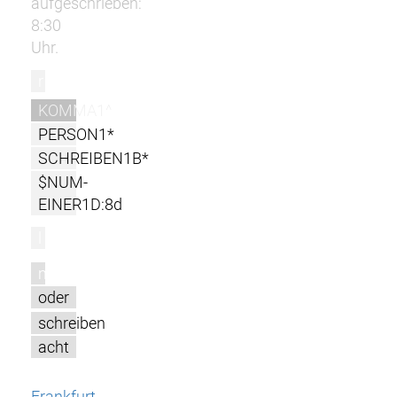
aufgeschrieben:
8:30
Uhr.
r
KOMMA1^
PERSON1*
SCHREIBEN1B*
$NUM-
EINER1D:8d
l
m
oder
schreiben
acht
Frankfurt