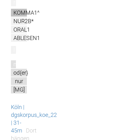
r
KOMMA1^
NUR2B*
ORAL1
ABLESEN1
l
m
od{er}
nur
[MG]
Köln |
dgskorpus_koe_22
| 31-
45m
Dort
hängen