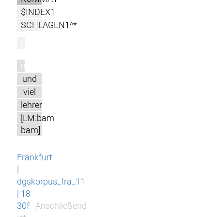
$INDEX1
SCHLAGEN1^*
l
m
und
viel
lehrer
[LM:bam
bam]
Frankfurt
|
dgskorpus_fra_11
| 18-
30f
Anschließend