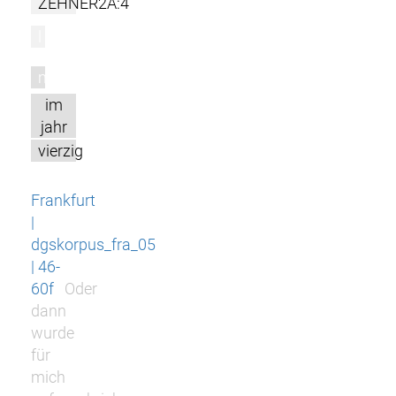
ZEHNER2A:4
l
m
im
jahr
vierzig
Frankfurt
|
dgskorpus_fra_05
| 46-
60f
Oder
dann
wurde
für
mich