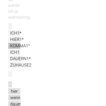
werde
ich ja
wahnsinnig.
r
ICH1*
HIER1*
KOMMA1^
ICH1
DAUERN1*
ZUHAUSE2
l
m
hier
wenn
dauer