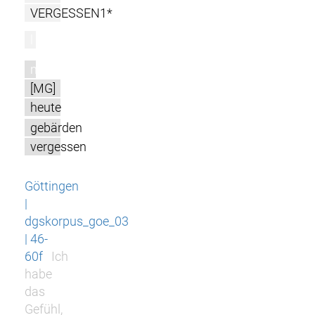
VERGESSEN1*
l
m
[MG]
heute
gebärden
vergessen
Göttingen
|
dgskorpus_goe_03
| 46-
60f
Ich
habe
das
Gefühl,