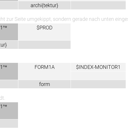
rchi{tektur}
umgekippt, sondern gerade nach unten eingestürzt sind.
$PROD
FORM1A
$INDEX-MONITOR1
form