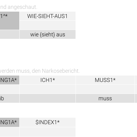
.
-SIEHT-AUS1
e {sieht} aus
en Narkosebericht.
ICH1*
MUSS1*
ICH1*
muss
$INDEX1*