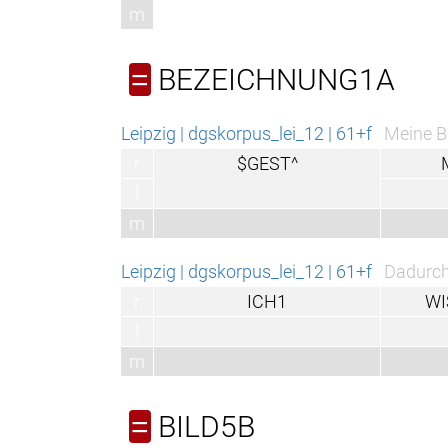
m
BEZEICHNUNG1A
=
Leipzig | dgskorpus_lei_12 | 61+f
Meine Berufswahl ergab
r
$GEST^
MEIN1
l
m
mein
Leipzig | dgskorpus_lei_12 | 61+f
Dadurch kannte ich mi
r
ICH1
WISSEN2B
l
m
weiß
BILD5B
=