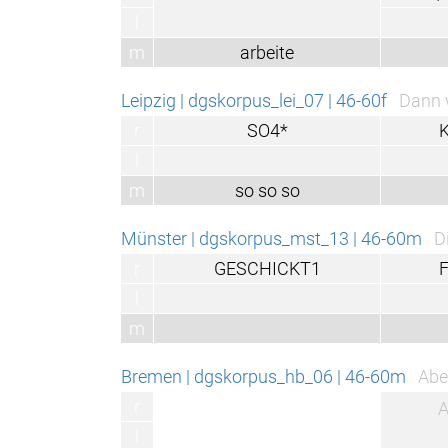
l
m
arbeite
Leipzig | dgskorpus_lei_07 | 46-60f
Dann wurde mir vorges
r
SO4*
KANN1
l
m
so so so
Münster | dgskorpus_mst_13 | 46-60m
Die Amerikaner s
r
GESCHICKT1
FILM1*
l
m
Bremen | dgskorpus_hb_06 | 46-60m
Aber die Technik, d
r
ABER1*
l