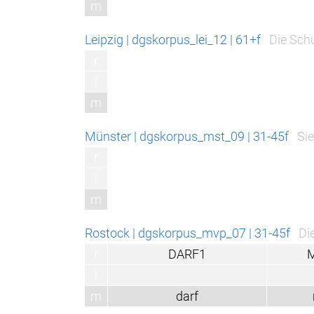
m
Leipzig | dgskorpus_lei_12 | 61+f
Die Schulzeit war mehr 
r
l
m
Münster | dgskorpus_mst_09 | 31-45f
Sie ist auch Bauzei
r
l
m
Rostock | dgskorpus_mvp_07 | 31-45f
Die Sachbearbeiter
r
DARF1
MUSS1
l
m
darf
muss