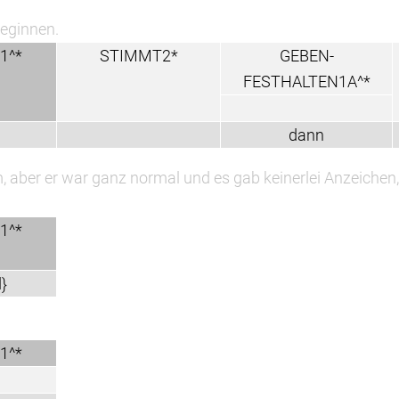
STIMMT2*
GEBEN-
LOS-START
FESTHALTEN1A^*
dann
los
ganz normal und es gab keinerlei Anzeichen, dass er so