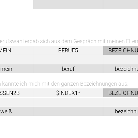
 sich aus dem Gespräch mit meinen Eltern.
BERUF5
BEZEICHNUNG1A
beruf
bezeichnung
ch mit den ganzen Bezeichnungen aus.
$INDEX1*
BEZEICHNUNG1A
K
bezeichnung