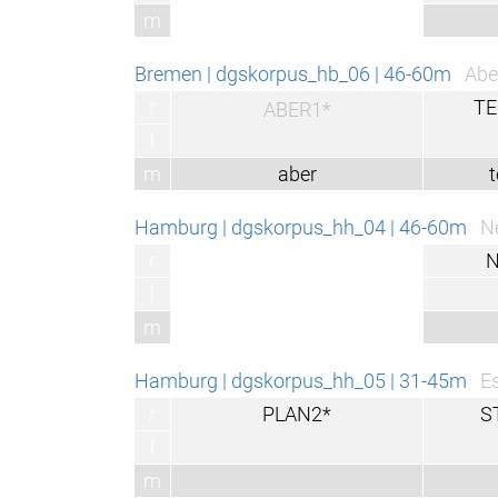
m
aber
Bremen | dgskorpus_hb_06 | 46-60m
Aber die Technik, d
r
TECHNIK1
ABER1*
l
m
aber
technik
Hamburg | dgskorpus_hh_04 | 46-60m
Nein, nein, ich m
r
NEIN1B
l
m
nein
Hamburg | dgskorpus_hh_05 | 31-45m
Es sollten zunäch
r
PLAN2*
STADT2*
l
m
stadt