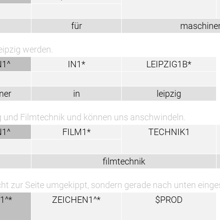
für
maschinenbau
IN1*
LEIPZIG1B*
in
leipzig
nik und können uns anschwindeln.
FILM1*
TECHNIK1
KANN2A
filmtechnik
kann
umgekippt, sondern gerade nach unten eingestürzt sind.
EICHEN1^*
$PROD