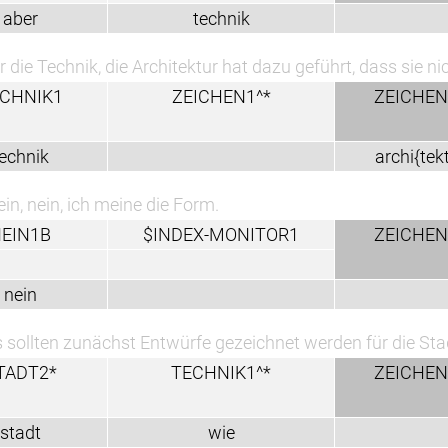
technik
a
ie Architektur hat dazu geführt, dass sie nicht zur Seite 
ZEICHEN1^*
ZEICHEN1^*
archi{tektur}
eine die Form.
$INDEX-MONITOR1
ZEICHEN1^*
st Entwürfe gezeichnet werden für die Stadt.
TECHNIK1^*
ZEICHEN1^*
wie