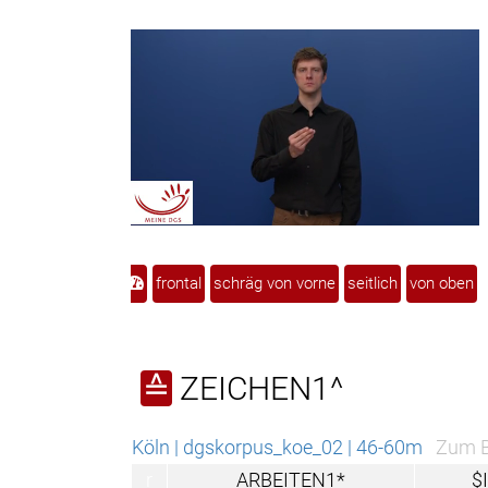

240
frontal
schräg von vorne
seitlich
von oben
ZEICHEN1^
≙
Köln | dgskorpus_koe_02 | 46-60m
Zum Beispiel über di
r
ARBEITEN1*
$INDEX1