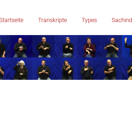
Transkripte
Types
Sachindex
Lizen