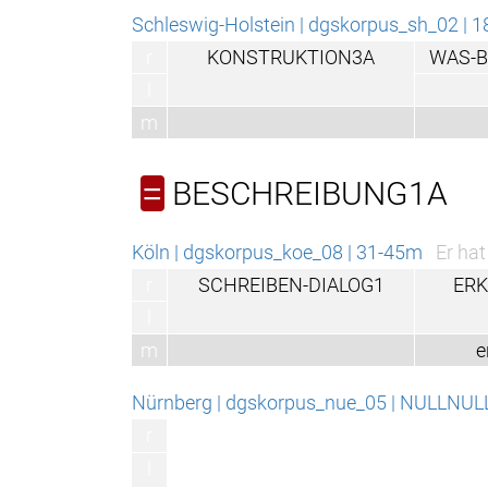
Schleswig-Holstein | dgskorpus_sh_02 | 18-30f
Dann wur
r
KONSTRUKTION3A
WAS-BEDEUTET1*
l
m
was
BESCHREIBUNG1A
=
Köln | dgskorpus_koe_08 | 31-45m
Er hat mir alles auf
r
SCHREIBEN-DIALOG1
ERKLÄREN1*
l
m
erklären
Nürnberg | dgskorpus_nue_05 | NULLNULL
Ich kann das 
r
l