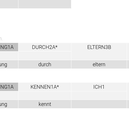
DURCH2A*
ELTERN3B
AUSTAUSCHE
durch
eltern
ENNEN1A*
ICH1
$GEST^
kennt