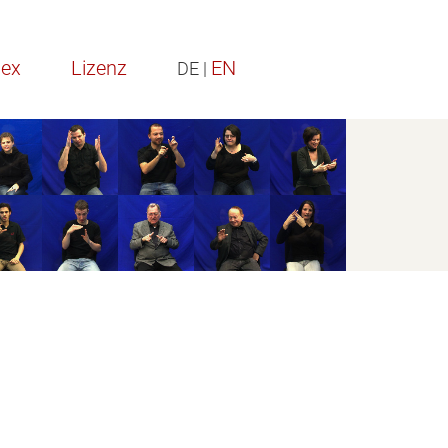
z
EN
DE |