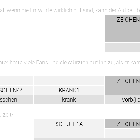
twürfe wirklich gut sind, kann der Aufbau beginnen.
ZEICHEN1^*
Fans und sie stürzten auf ihn zu, als er kam, aber er war 
ZEICHEN1^*
KRANK1
krank
vorb{ild}
SCHULE1A
ZEICHEN1^*