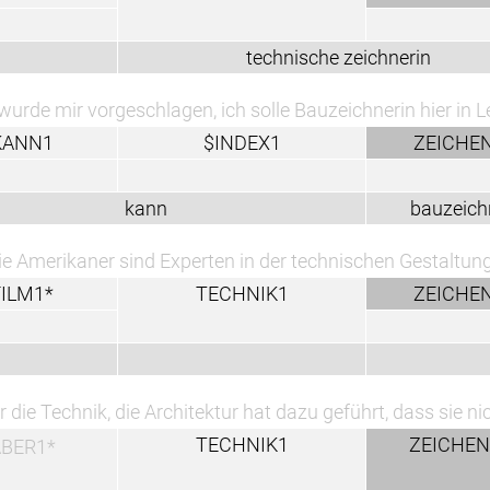
technische zeichnerin
chlagen, ich solle Bauzeichnerin hier in Leipzig werden.
$INDEX1
ZEICHEN1^
kann
bauzeichner
ind Experten in der technischen Gestaltung und Filmtech
TECHNIK1
ZEICHEN1^
ie Architektur hat dazu geführt, dass sie nicht zur Seite 
TECHNIK1
ZEICHEN1^*
Z