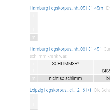
Hamburg | dgskorpus_hh_05 | 31-45m
Erst, wenn die En
r
l
m
Hamburg | dgskorpus_hh_08 | 31-45f
Gunter hatte viele 
schlimm krank war.
r
SCHLIMM3B*
l
BISSCHEN4*
m
nicht so schlimm
bisschen
Leipzig | dgskorpus_lei_12 | 61+f
Die Schulzeit/
r
l