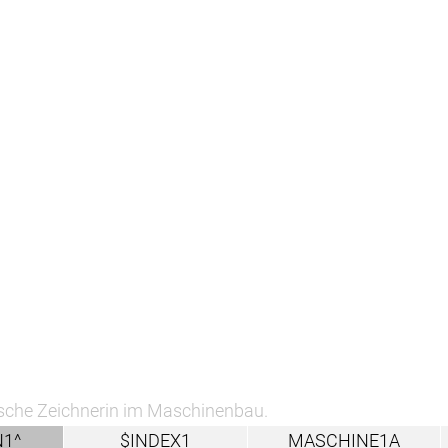
in im Maschinenbau.
$INDEX1
MASCHINE1A
BAU1