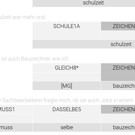
schulzeit
oral.
SCHULE1A
ZEICHEN1^*
schulzeit
chner, wie ich.
GLEICH8*
ZEICHEN1^*
[MG]
bauzeichner
in fragte mich, ob sie auch Jobs in einem anderen Beruf, 
DASSELBE5
ZEICHEN1^*
selbe
bauzeichner