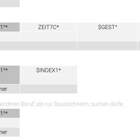
ZEIT7C*
$GEST^
MEHR1*
mehr
$INDEX1*
als nur Bauzeichnerin, suchen dürfe.