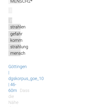
MENSCH2*
l
m
strahlen
gefahr
komm
strahlung
mensch
Göttingen
|
dgskorpus_goe_10
| 46-
60m
Dass
die
Nähe