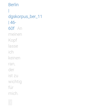
Berlin
|
dgskorpus_ber_11
| 46-
60f
An
meinen
Kopf
lasse
ich
keinen
ran,
der
ist zu
wichtig
für
mich.
r