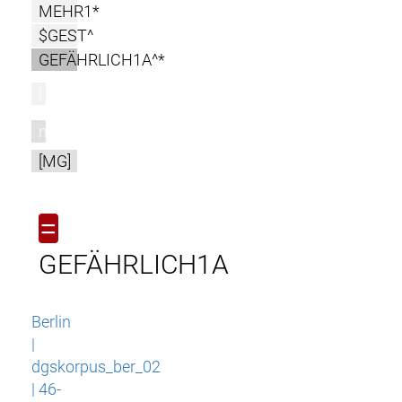
MEHR1*
$GEST^
GEFÄHRLICH1A^*
l
m
[MG]
=
GEFÄHRLICH1A
Berlin
|
dgskorpus_ber_02
| 46-