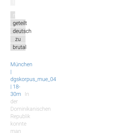
l
m
geteilt
deutsch
zu
brutal
München
|
dgskorpus_mue_04
| 18-
30m
In
der
Dominikanischen
Republik
konnte
man