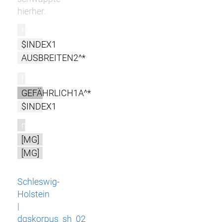
hierher.
r
$INDEX1
AUSBREITEN2^*
l
GEFÄHRLICH1A^*
$INDEX1
m
[MG]
[MG]
Schleswig-
Holstein
|
dgskorpus_sh_02