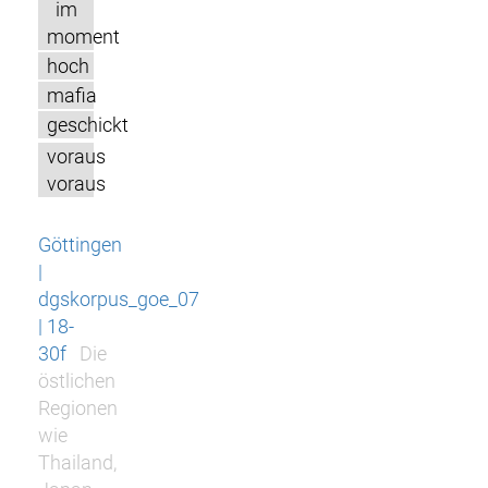
im
moment
hoch
mafia
geschickt
voraus
voraus
Göttingen
|
dgskorpus_goe_07
| 18-
30f
Die
östlichen
Regionen
wie
Thailand,