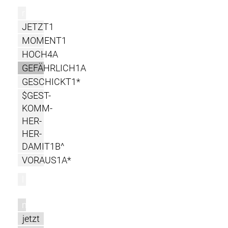
r
JETZT1
MOMENT1
HOCH4A
GEFÄHRLICH1A
GESCHICKT1*
$GEST-
KOMM-
HER-
HER-
DAMIT1B^
VORAUS1A*
l
m
jetzt