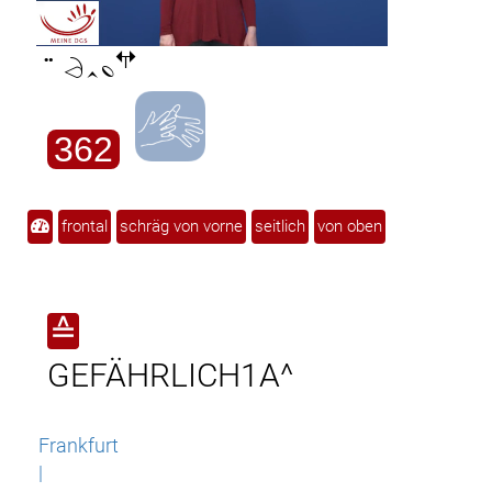

362
frontal
schräg von vorne
seitlich
von oben
≙
GEFÄHRLICH1A^
Frankfurt
|