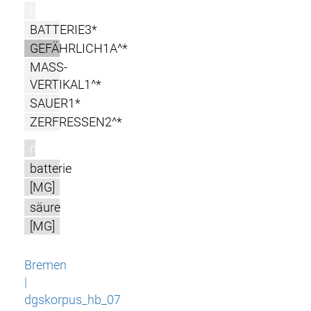
l
BATTERIE3*
GEFÄHRLICH1A^*
MASS-
VERTIKAL1^*
SAUER1*
ZERFRESSEN2^*
m
batterie
[MG]
säure
[MG]
Bremen
|
dgskorpus_hb_07