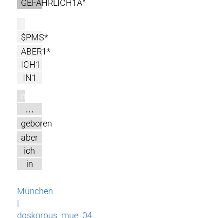
GEFÄHRLICH1A^
l
$PMS*
ABER1*
ICH1
IN1
m
…
geboren
aber
ich
in
München
|
dgskorpus_mue_04