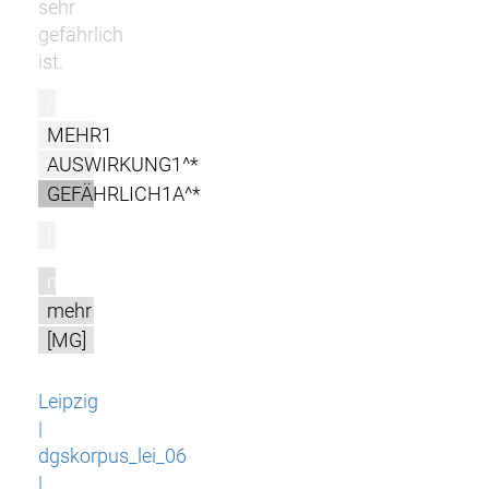
sehr
gefährlich
ist.
r
MEHR1
AUSWIRKUNG1^*
GEFÄHRLICH1A^*
l
m
mehr
[MG]
Leipzig
|
dgskorpus_lei_06
|