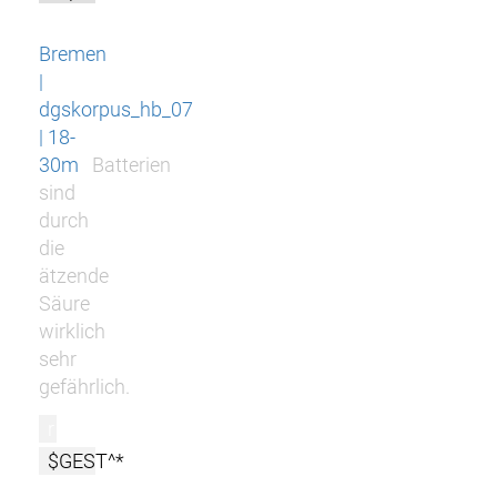
Bremen
|
dgskorpus_hb_07
| 18-
30m
Batterien
sind
durch
die
ätzende
Säure
wirklich
sehr
gefährlich.
r
$GEST^*