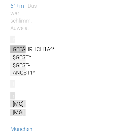
61+m
Das
war
schlimm.
Auweia.
r
GEFÄHRLICH1A^*
$GEST^
$GEST-
ANGST1^
l
m
[MG]
[MG]
München