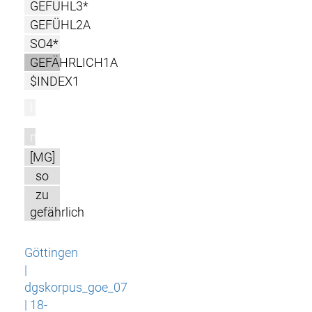
GEFÜHL3*
GEFÜHL2A
SO4*
GEFÄHRLICH1A
$INDEX1
l
m
[MG]
so
zu
gefährlich
Göttingen
|
dgskorpus_goe_07
| 18-