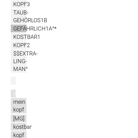
KOPF3
TAUB-
GEHÖRLOS1B
GEFÄHRLICH1A^*
KOSTBAR1
KOPF2
$$EXTRA-
LING-
MAN^
l
m
mein
kopf
[MG]
kostbar
kopf