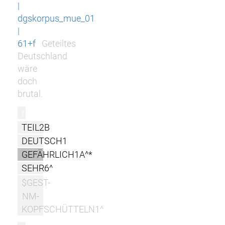
|
dgskorpus_mue_01
|
61+f
Geteiltes
Deutschland
wäre
doch
brutal.
r
TEIL2B
DEUTSCH1
GEFÄHRLICH1A^*
SEHR6^
$GEST-
NM-
KOPFSCHÜTTELN1^