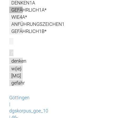
DENKEN1A
GEFÄHRLICH1A*
WIE4A*
ANFÜHRUNGSZEICHEN1
GEFÄHRLICH1B*
l
m
denken
w{ie}
[MG]
gefahr
Göttingen
|
dgskorpus_goe_10
| 46-