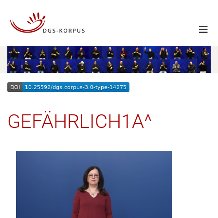
GEFÄHRLICH1A^