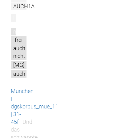
AUCH1A
l
m
frei
auch
nicht
[MG]
auch
München
|
dgskorpus_mue_11
| 31-
45f
Und
das
schwappte