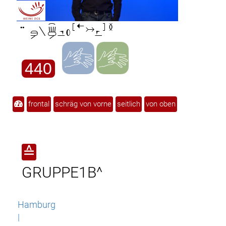

440
frontal
schräg von vorne
seitlich
von oben
≙
GRUPPE1B^
Hamburg
|