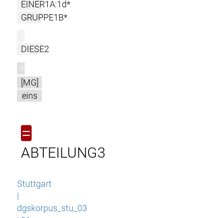
EINER1A:1d*
GRUPPE1B*
l
DIESE2
m
[MG]
eins
=
ABTEILUNG3
Stuttgart
|
dgskorpus_stu_03