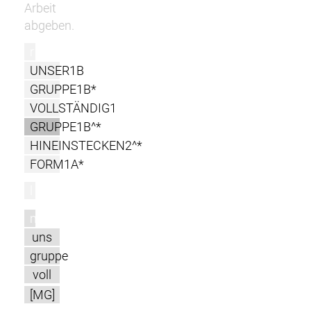
Arbeit
abgeben.
r
UNSER1B
GRUPPE1B*
VOLLSTÄNDIG1
GRUPPE1B^*
HINEINSTECKEN2^*
FORM1A*
l
m
uns
gruppe
voll
[MG]