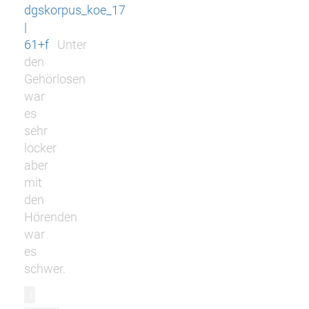
dgskorpus_koe_17
|
61+f
Unter
den
Gehörlosen
war
es
sehr
locker
aber
mit
den
Hörenden
war
es
schwer.
r