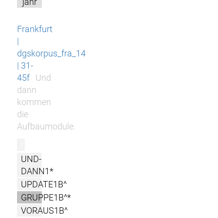
jahr
Frankfurt
|
dgskorpus_fra_14
| 31-
45f
Und
dann
kommen
die
Aufbaumodule.
r
UND-
DANN1*
UPDATE1B^
GRUPPE1B^*
VORAUS1B^