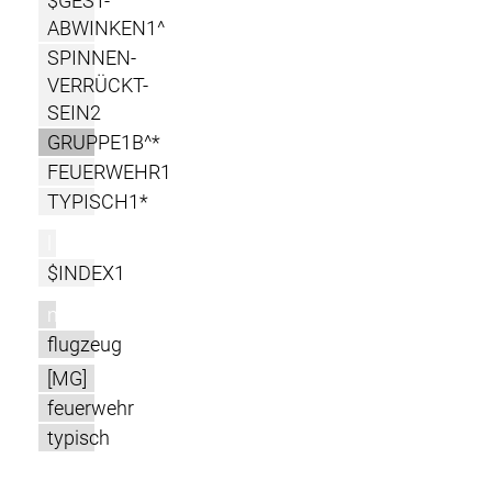
$GEST-
ABWINKEN1^
SPINNEN-
VERRÜCKT-
SEIN2
GRUPPE1B^*
FEUERWEHR1
TYPISCH1*
l
$INDEX1
m
flugzeug
[MG]
feuerwehr
typisch