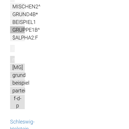
MISCHEN2^
GRUND4B*
BEISPIEL1
GRUPPE1B^
$ALPHA2:F
l
m
[MG]
grund
beispiel
partei
f-d-
p
Schleswig-
Holstein