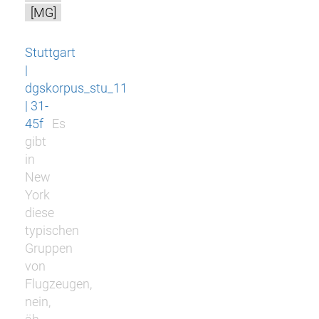
[MG]
Stuttgart
|
dgskorpus_stu_11
| 31-
45f
Es
gibt
in
New
York
diese
typischen
Gruppen
von
Flugzeugen,
nein,