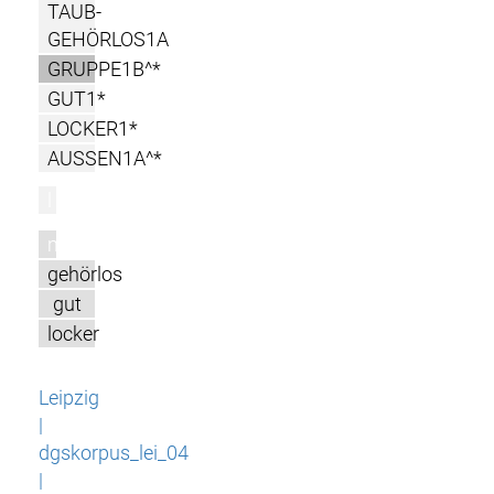
TAUB-
GEHÖRLOS1A
GRUPPE1B^*
GUT1*
LOCKER1*
AUSSEN1A^*
l
m
gehörlos
gut
locker
Leipzig
|
dgskorpus_lei_04
|