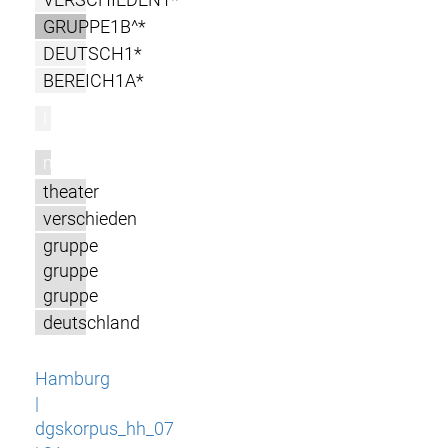
GRUPPE1B^*
DEUTSCH1*
BEREICH1A*
l
m
theater
verschieden
gruppe
gruppe
gruppe
deutschland
Hamburg
|
dgskorpus_hh_07