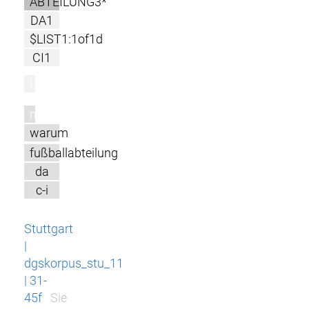
ABTEILUNG3*
DA1
$LIST1:1of1d
CI1
l
m
warum
fußballabteilung
da
c-i
Stuttgart
|
dgskorpus_stu_11
| 31-
45f
Sie