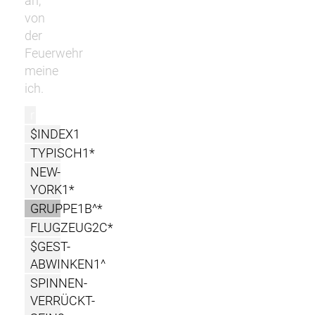
äh,
von
der
Feuerwehr
meine
ich.
r
$INDEX1
TYPISCH1*
NEW-
YORK1*
GRUPPE1B^*
FLUGZEUG2C*
$GEST-
ABWINKEN1^
SPINNEN-
VERRÜCKT-