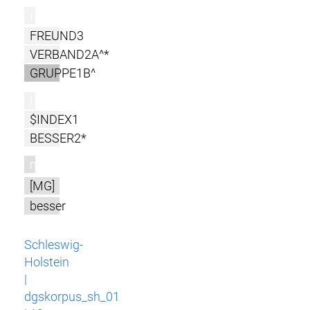
r
FREUND3
VERBAND2A^*
GRUPPE1B^
l
$INDEX1
BESSER2*
m
[MG]
besser
Schleswig-
Holstein
|
dgskorpus_sh_01