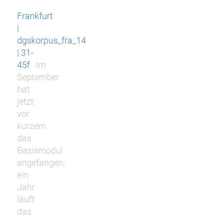
Frankfurt
|
dgskorpus_fra_14
| 31-
45f
Im
September
hat
jetzt
vor
kurzem
das
Basismodul
angefangen,
ein
Jahr
läuft
das.