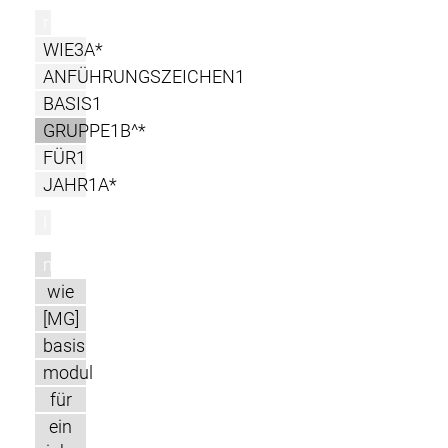
r
WIE3A*
ANFÜHRUNGSZEICHEN1
BASIS1
GRUPPE1B^*
FÜR1
JAHR1A*
l
m
wie
[MG]
basis
modul
für
ein