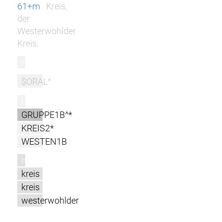
61+m
Kreis,
der
Westerwohlder
Kreis.
r
$ORAL^
l
GRUPPE1B^*
KREIS2*
WESTEN1B
m
kreis
kreis
westerwohlder