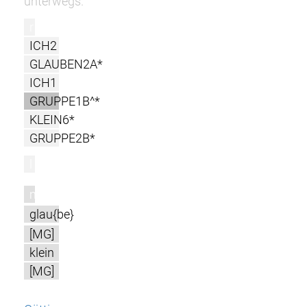
unterwegs.
r
ICH2
GLAUBEN2A*
ICH1
GRUPPE1B^*
KLEIN6*
GRUPPE2B*
l
m
glau{be}
[MG]
klein
[MG]