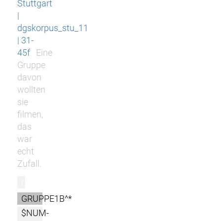
Stuttgart
|
dgskorpus_stu_11
| 31-
45f
Eine
Gruppe
davon
wollten
sie
filmen,
das
war
echt
Zufall.
r
GRUPPE1B^*
$NUM-