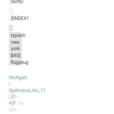
SEIN2
l
$INDEX1
m
typisch
new
york
[MG]
flugzeug
Stuttgart
|
dgskorpus_stu_11
| 31-
45f
Es
gibt