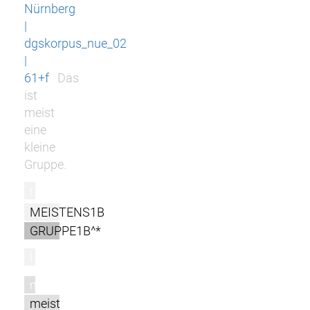
Nürnberg
|
dgskorpus_nue_02
|
61+f
Das
ist
meist
eine
kleine
Gruppe.
r
MEISTENS1B
GRUPPE1B^*
l
m
meist