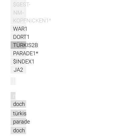
$GEST-
NM-
KOPFNICKEN1^
WAR1
DORT1
TÜRKIS2B
PARADE1*
$INDEX1
JA2
l
m
doch
türkis
parade
doch