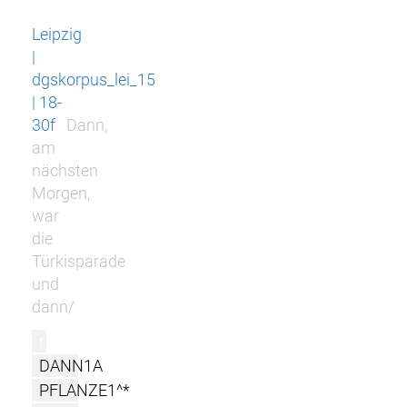
Leipzig
|
dgskorpus_lei_15
| 18-
30f
Dann,
am
nächsten
Morgen,
war
die
Türkisparade
und
dann/
r
DANN1A
PFLANZE1^*