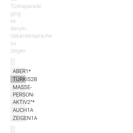
Türkisparade
ging
es
darum,
Gebärdensprache
zu
zeigen.
r
ABER1*
TÜRKIS2B
MASSE-
PERSON-
AKTIV2^*
AUCH1A
ZEIGEN1A
l