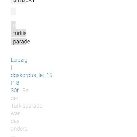
l
m
türkis
parade
Leipzig
|
dgskorpus_lei_15
| 18-
30f
Bei
der
Türkisparade
war
das
anders.