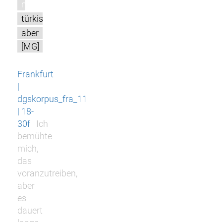
m
türkis
aber
[MG]
Frankfurt
|
dgskorpus_fra_11
| 18-
30f
Ich
bemühte
mich,
das
voranzutreiben,
aber
es
dauert