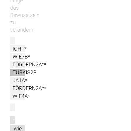
lange
das
Bewusstsein
zu
verändern.
r
ICH1*
WIE7B*
FÖRDERN2A^*
TÜRKIS2B
JA1A*
FÖRDERN2A^*
WIE4A*
l
m
wie