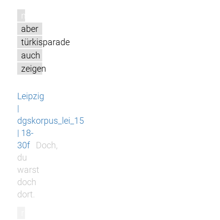
m
aber
türkisparade
auch
zeigen
Leipzig
|
dgskorpus_lei_15
| 18-
30f
Doch,
du
warst
doch
dort.
r