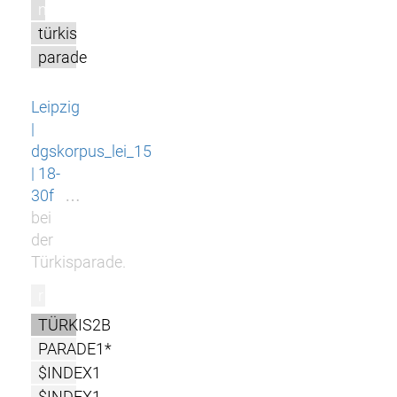
m
türkis
parade
Leipzig
|
dgskorpus_lei_15
| 18-
30f
…
bei
der
Türkisparade.
r
TÜRKIS2B
PARADE1*
$INDEX1
$INDEX1