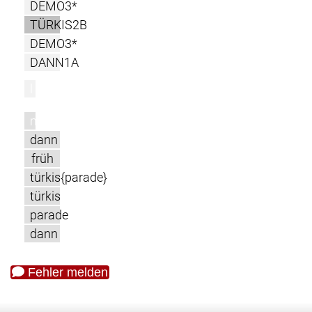
DEMO3*
TÜRKIS2B
DEMO3*
DANN1A
l
m
dann
früh
türkis{parade}
türkis
parade
dann
Fehler melden