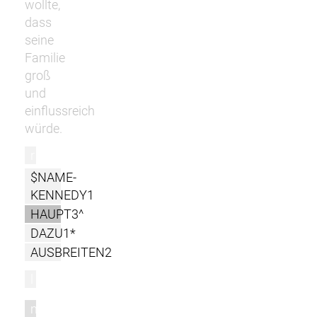
wollte,
dass
seine
Familie
groß
und
einflussreich
würde.
r
$NAME-
KENNEDY1
HAUPT3^
DAZU1*
AUSBREITEN2
l
m