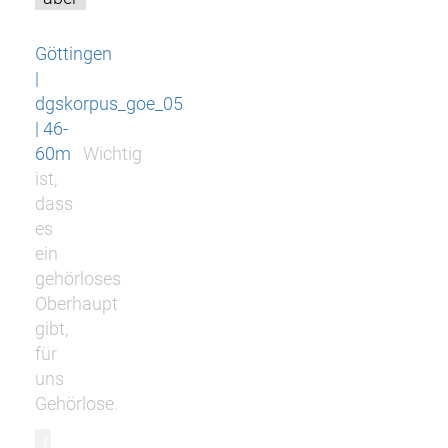
Göttingen
|
dgskorpus_goe_05
| 46-
60m
Wichtig
ist,
dass
es
ein
gehörloses
Oberhaupt
gibt,
für
uns
Gehörlose.
r