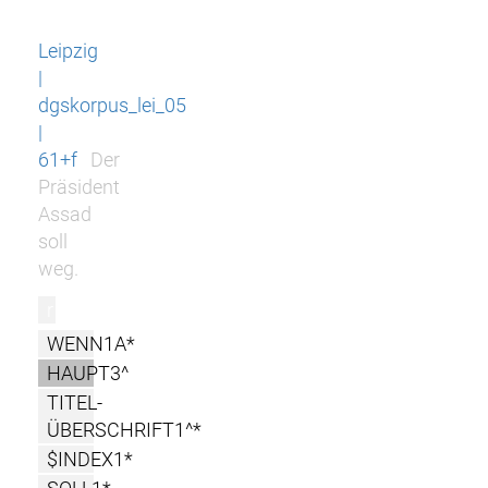
Leipzig
|
dgskorpus_lei_05
|
61+f
Der
Präsident
Assad
soll
weg.
r
WENN1A*
HAUPT3^
TITEL-
ÜBERSCHRIFT1^*
$INDEX1*