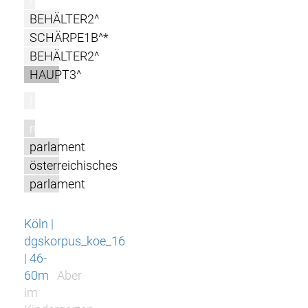
r
BEHÄLTER2^
SCHÄRPE1B^*
BEHÄLTER2^
HAUPT3^
l
m
parlament
österreichisches
parlament
Köln |
dgskorpus_koe_16
| 46-
60m
Aber
im