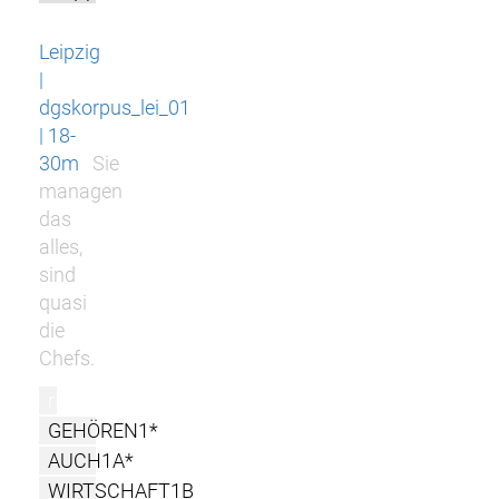
Leipzig
|
dgskorpus_lei_01
| 18-
30m
Sie
managen
das
alles,
sind
quasi
die
Chefs.
r
GEHÖREN1*
AUCH1A*
WIRTSCHAFT1B