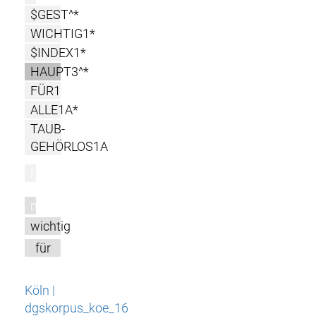
$GEST^*
WICHTIG1*
$INDEX1*
HAUPT3^*
FÜR1
ALLE1A*
TAUB-
GEHÖRLOS1A
l
m
wichtig
für
Köln |
dgskorpus_koe_16