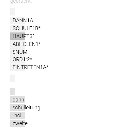
gebracht.
r
DANN1A
SCHULE1B*
HAUPT3^
ABHOLEN1*
$NUM-
ORD1:2*
EINTRETEN1A*
l
m
dann
schulleitung
hol
zweite