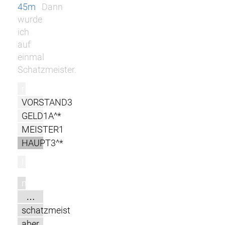
45m
Dann
wurde
ich
auf
einmal
Schatzmeister.
r
VORSTAND3
GELD1A^*
MEISTER1
HAUPT3^*
l
m
…
schatzmeist
aber