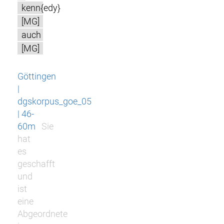
kenn{edy}
[MG]
auch
[MG]
Göttingen
|
dgskorpus_goe_05
| 46-
60m
Sie
hat
es
geschafft
und
ist
eine
Abgeordnete