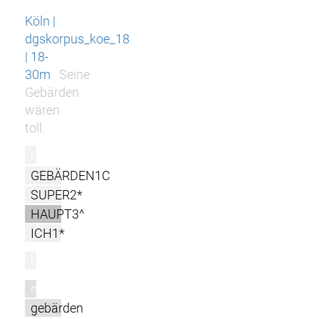
Köln |
dgskorpus_koe_18
| 18-
30m
Seine
Gebärden
wären
toll.
r
GEBÄRDEN1C
SUPER2*
HAUPT3^
ICH1*
l
m
gebärden