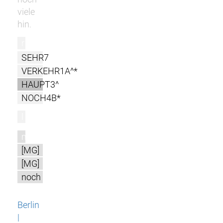
viele
hin.
r
SEHR7
VERKEHR1A^*
HAUPT3^
NOCH4B*
l
m
[MG]
[MG]
noch
Berlin
|