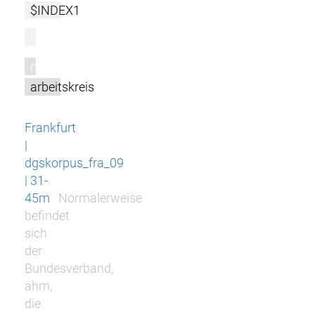
$INDEX1
l
m
arbeitskreis
Frankfurt
|
dgskorpus_fra_09
| 31-
45m
Normalerweise
befindet
sich
der
Bundesverband,
ähm,
die