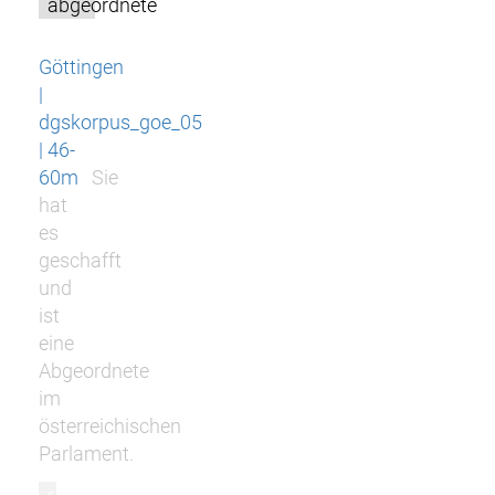
abgeordnete
Göttingen
|
dgskorpus_goe_05
| 46-
60m
Sie
hat
es
geschafft
und
ist
eine
Abgeordnete
im
österreichischen
Parlament.