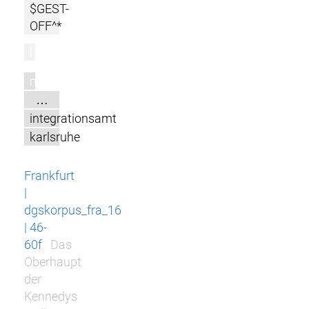
$GEST-
OFF^*
l
m
…
integrationsamt
karlsruhe
Frankfurt
|
dgskorpus_fra_16
| 46-
60f
Das
Oberhaupt
der
Kennedys