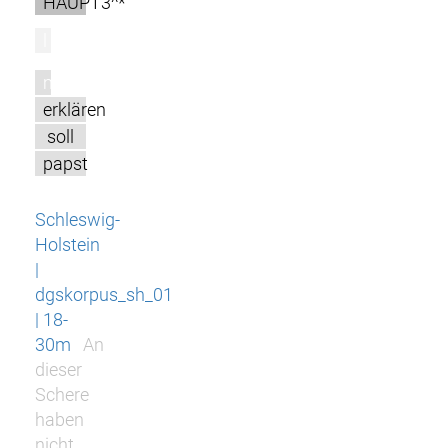
HAUPT3^*
l
m
erklären
soll
papst
Schleswig-
Holstein
|
dgskorpus_sh_01
| 18-
30m
An
dieser
Schere
haben
nicht