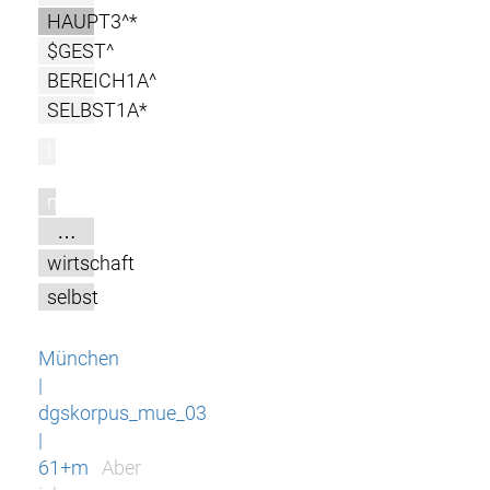
HAUPT3^*
$GEST^
BEREICH1A^
SELBST1A*
l
m
…
wirtschaft
selbst
München
|
dgskorpus_mue_03
|
61+m
Aber