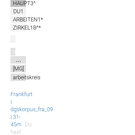
HAUPT3^
DU1
ARBEITEN1*
ZIRKEL1B^*
l
m
…
[MG]
arbeitskreis
Frankfurt
|
dgskorpus_fra_09
| 31-
45m
Du
hast