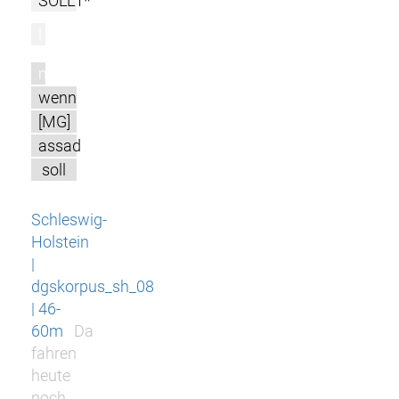
SOLL1*
l
m
wenn
[MG]
assad
soll
Schleswig-
Holstein
|
dgskorpus_sh_08
| 46-
60m
Da
fahren
heute
noch