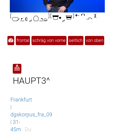

frontal
schräg von vorne
seitlich
von oben
≙
HAUPT3^
Frankfurt
|
dgskorpus_fra_09
| 31-
45m
Du