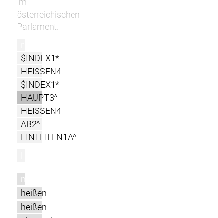
im
österreichischen
Parlament.
r
$INDEX1*
HEISSEN4
$INDEX1*
HAUPT3^
HEISSEN4
AB2^
EINTEILEN1A^
l
m
heißen
heißen