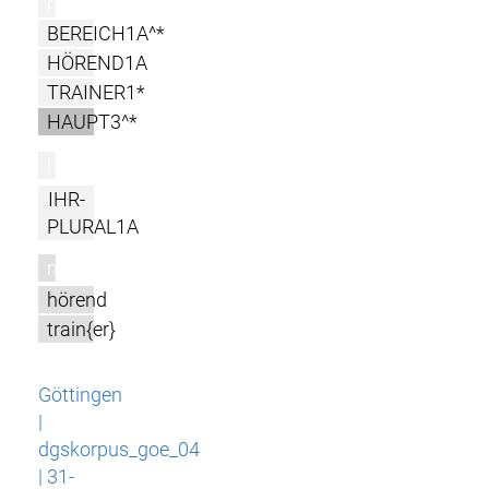
r
BEREICH1A^*
HÖREND1A
TRAINER1*
HAUPT3^*
l
IHR-
PLURAL1A
m
hörend
train{er}
Göttingen
|
dgskorpus_goe_04
| 31-