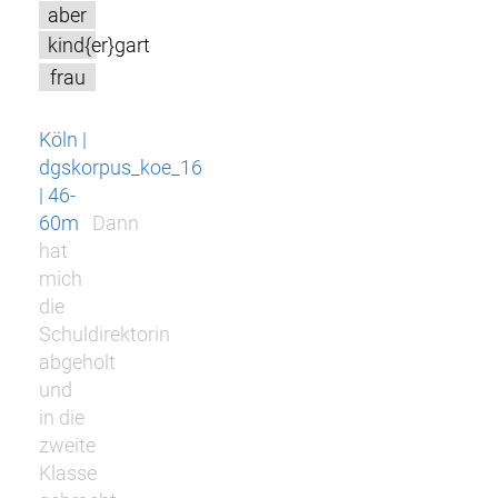
aber
kind{er}gart
frau
Köln |
dgskorpus_koe_16
| 46-
60m
Dann
hat
mich
die
Schuldirektorin
abgeholt
und
in die
zweite
Klasse