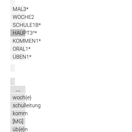
r
MAL3*
WOCHE2
SCHULE1B*
HAUPT3^*
KOMMEN1*
ORAL1*
ÜBEN1*
l
m
…
woch{e}
schulleitung
komm
[MG]
üb{e}n