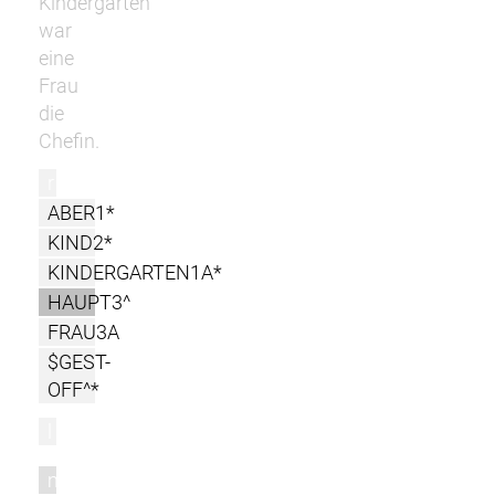
Kindergarten
war
eine
Frau
die
Chefin.
r
ABER1*
KIND2*
KINDERGARTEN1A*
HAUPT3^
FRAU3A
$GEST-
OFF^*
l
m