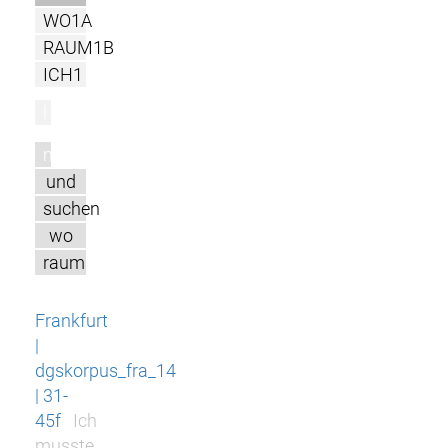
WO1A
RAUM1B
ICH1
l
m
und
suchen
wo
raum
Frankfurt
|
dgskorpus_fra_14
| 31-
45f
Ich
musste