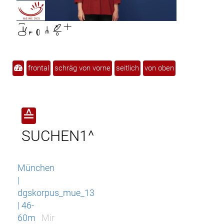

frontal
schräg von vorne
seitlich
von oben
≙
SUCHEN1^
München
|
dgskorpus_mue_13
| 46-
60m
Mir