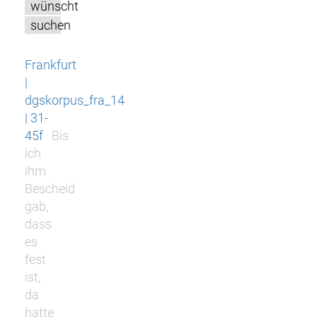
wünscht
suchen
Frankfurt
|
dgskorpus_fra_14
| 31-
45f
Bis
ich
ihm
Bescheid
gab,
dass
es
fest
ist,
da
hatte