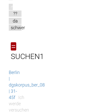
m
??
da
schwer
=
SUCHEN1
Berlin
|
dgskorpus_ber_08
| 31-
45f
Ich
werde
versuchen