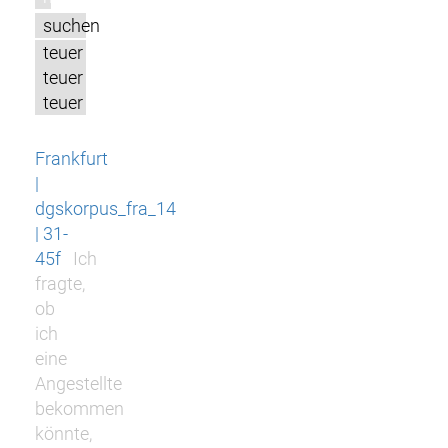
suchen
teuer
teuer
teuer
Frankfurt
|
dgskorpus_fra_14
| 31-
45f
Ich
fragte,
ob
ich
eine
Angestellte
bekommen
könnte,