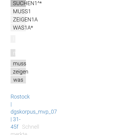
SUCHEN1^*
MUSS1
ZEIGEN1A
WAS1A*
l
m
muss
zeigen
was
Rostock
|
dgskorpus_mvp_07
| 31-
45f
Schnell
merkte