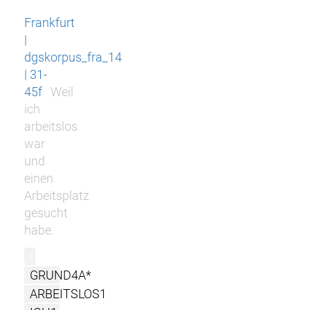
Frankfurt
|
dgskorpus_fra_14
| 31-
45f
Weil
ich
arbeitslos
war
und
einen
Arbeitsplatz
gesucht
habe.
r
GRUND4A*
ARBEITSLOS1