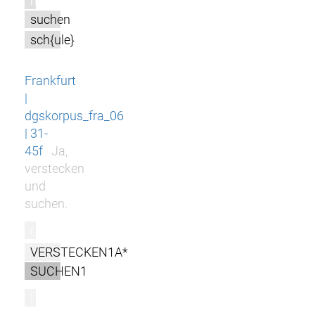
m
suchen
sch{ule}
Frankfurt
|
dgskorpus_fra_06
| 31-
45f
Ja,
verstecken
und
suchen.
r
VERSTECKEN1A*
SUCHEN1
l