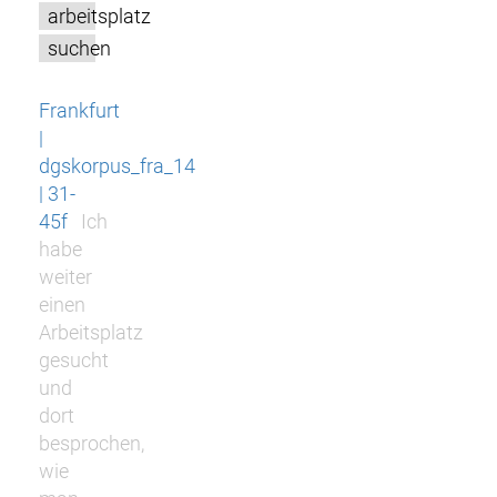
arbeitsplatz
suchen
Frankfurt
|
dgskorpus_fra_14
| 31-
45f
Ich
habe
weiter
einen
Arbeitsplatz
gesucht
und
dort
besprochen,
wie