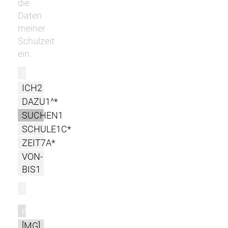
die
Daten
meiner
Schulzeit
ein.
r
ICH2
DAZU1^*
SUCHEN1
SCHULE1C*
ZEIT7A*
VON-
BIS1
l
m
[MG]