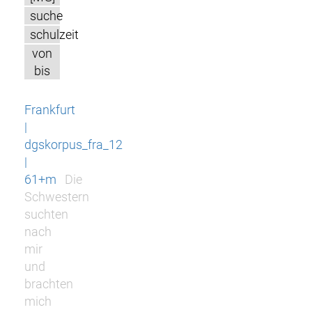
suche
schulzeit
von
bis
Frankfurt
|
dgskorpus_fra_12
|
61+m
Die
Schwestern
suchten
nach
mir
und
brachten
mich