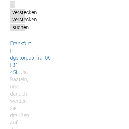
m
verstecken
verstecken
suchen
Frankfurt
|
dgskorpus_fra_06
| 31-
45f
Ja,
Basteln,
und
danach
werden
sie
draußen
auf