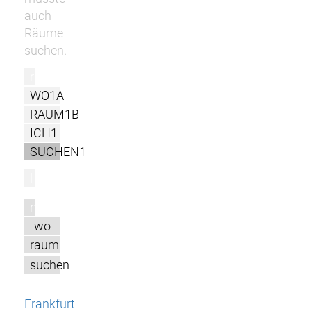
auch
Räume
suchen.
r
WO1A
RAUM1B
ICH1
SUCHEN1
l
m
wo
raum
suchen
Frankfurt