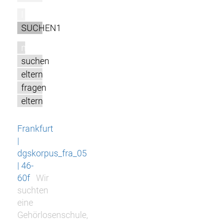
l
SUCHEN1
m
suchen
eltern
fragen
eltern
Frankfurt
|
dgskorpus_fra_05
| 46-
60f
Wir
suchten
eine
Gehörlosenschule,