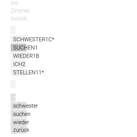
ins
Zimmer
zurück.
r
SCHWESTER1C*
SUCHEN1
WIEDER1B
ICH2
STELLEN11*
l
m
schwester
suchen
wieder
zurück