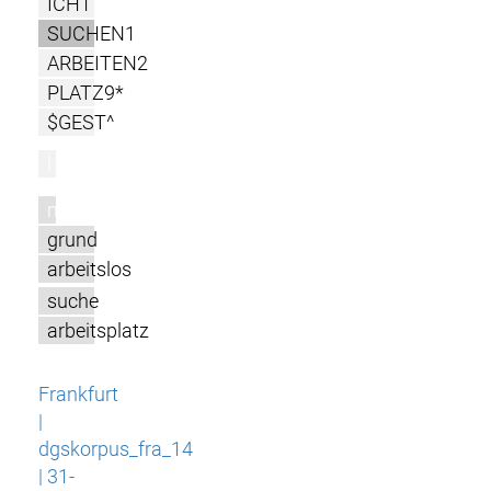
ICH1
SUCHEN1
ARBEITEN2
PLATZ9*
$GEST^
l
m
grund
arbeitslos
suche
arbeitsplatz
Frankfurt
|
dgskorpus_fra_14
| 31-