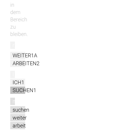
in
dem
Bereich
zu
bleiben.
r
WEITER1A
ARBEITEN2
l
ICH1
SUCHEN1
m
suchen
weiter
arbeit