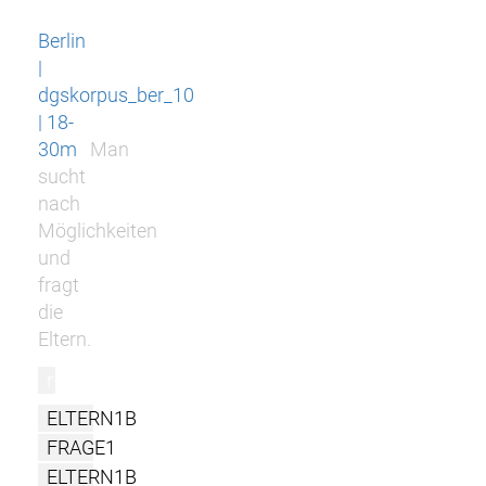
Berlin
|
dgskorpus_ber_10
| 18-
30m
Man
sucht
nach
Möglichkeiten
und
fragt
die
Eltern.
r
ELTERN1B
FRAGE1
ELTERN1B