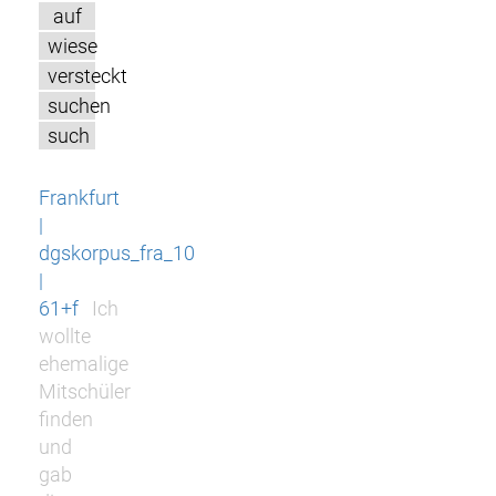
auf
wiese
versteckt
suchen
such
Frankfurt
|
dgskorpus_fra_10
|
61+f
Ich
wollte
ehemalige
Mitschüler
finden
und
gab