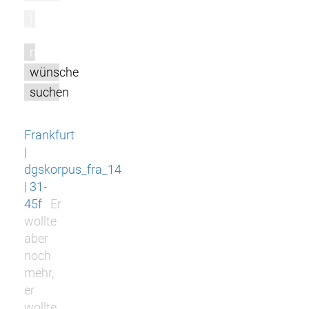
l
m
wünsche
suchen
Frankfurt
|
dgskorpus_fra_14
| 31-
45f
Er
wollte
aber
noch
mehr,
er
wollte