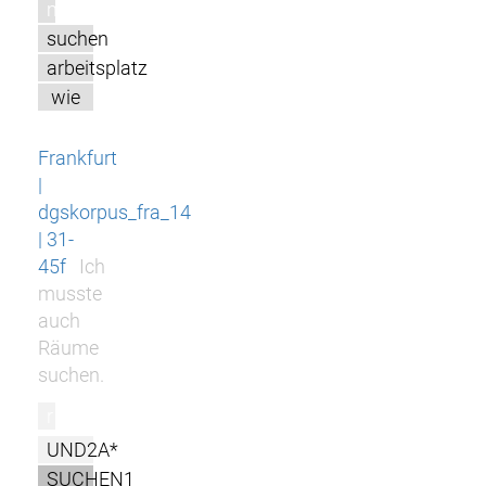
m
suchen
arbeitsplatz
wie
Frankfurt
|
dgskorpus_fra_14
| 31-
45f
Ich
musste
auch
Räume
suchen.
r
UND2A*
SUCHEN1