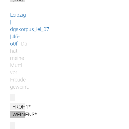
Leipzig
|
dgskorpus_lei_07
| 46-
60f
Da
hat
meine
Mutti
vor
Freude
geweint.
r
FROH1*
WEINEN3*
l