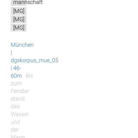
mannschaft
[MG]
[MG]
[MG]
München
|
dgskorpus_mue_05
| 46-
60m
Bis
zum
Fenster
stand
das
Wasser
und
der
Mann