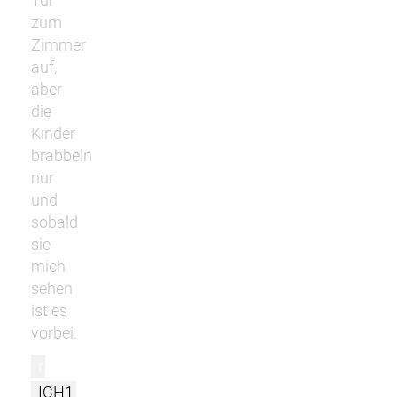
Tür
zum
Zimmer
auf,
aber
die
Kinder
brabbeln
nur
und
sobald
sie
mich
sehen
ist es
vorbei.
r
ICH1