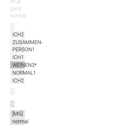
ist ja
ganz
normal.
r
ICH2
ZUSAMMEN-
PERSON1
ICH1
WEINEN3*
NORMAL1
ICH2
l
m
[MG]
normal