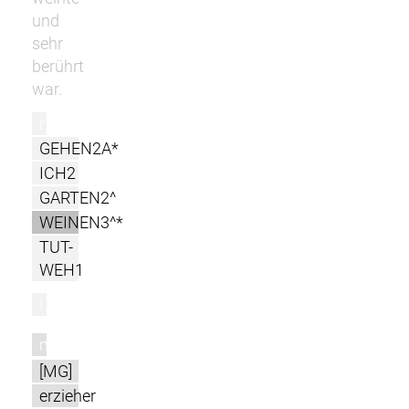
und
sehr
berührt
war.
r
GEHEN2A*
ICH2
GARTEN2^
WEINEN3^*
TUT-
WEH1
l
m
[MG]
erzieher