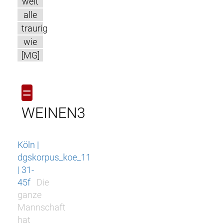
welt
alle
traurig
wie
[MG]
=
WEINEN3
Köln |
dgskorpus_koe_11
| 31-
45f
Die
ganze
Mannschaft
hat