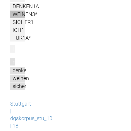
DENKEN1A
WEINEN3*
SICHER1
ICH1
TÜR1A*
l
m
denke
weinen
sicher
Stuttgart
|
dgskorpus_stu_10
| 18-