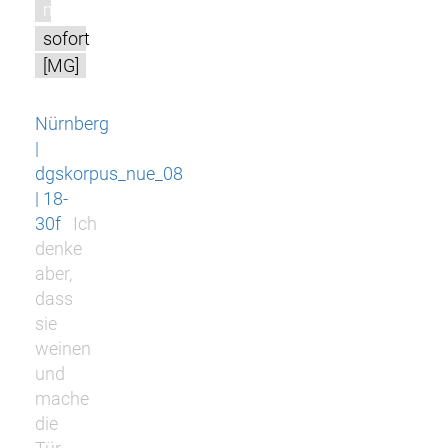
m
sofort
[MG]
Nürnberg
|
dgskorpus_nue_08
| 18-
30f
Ich
denke
aber,
dass
sie
weinen
und
mache
die