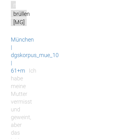
m
brüllen
[MG]
München
|
dgskorpus_mue_10
|
61+m
Ich
habe
meine
Mutter
vermisst
und
geweint,
aber
das