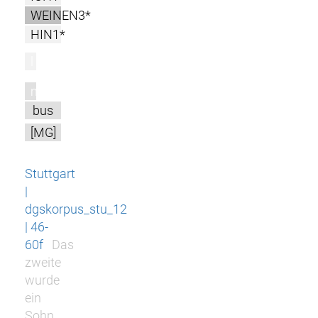
WEINEN3*
HIN1*
l
m
bus
[MG]
Stuttgart
|
dgskorpus_stu_12
| 46-
60f
Das
zweite
wurde
ein
Sohn