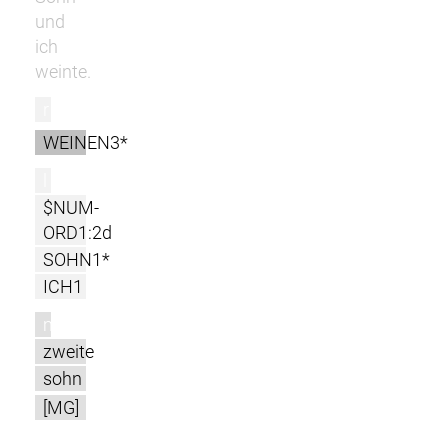
und
ich
weinte.
r
WEINEN3*
l
$NUM-
ORD1:2d
SOHN1*
ICH1
m
zweite
sohn
[MG]