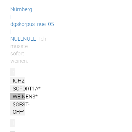
Nürnberg
|
dgskorpus_nue_05
|
NULLNULL
Ich
musste
sofort
weinen.
r
ICH2
SOFORT1A*
WEINEN3*
$GEST-
OFF^
l