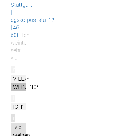
Stuttgart
|
dgskorpus_stu_12
| 46-
60f
Ich
weinte
sehr
viel.
r
VIEL7*
WEINEN3*
l
ICH1
m
viel
weinen