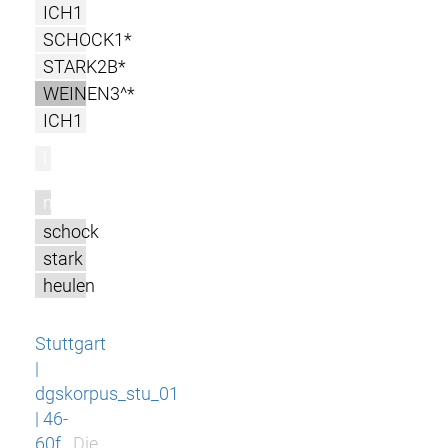
ICH1
SCHOCK1*
STARK2B*
WEINEN3^*
ICH1
l
m
schock
stark
heulen
Stuttgart
|
dgskorpus_stu_01
| 46-
60f
Die