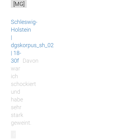
[MG]
Schleswig-
Holstein
|
dgskorpus_sh_02
| 18-
30f
Davon
war
ich
schockiert
und
habe
sehr
stark
geweint.
r