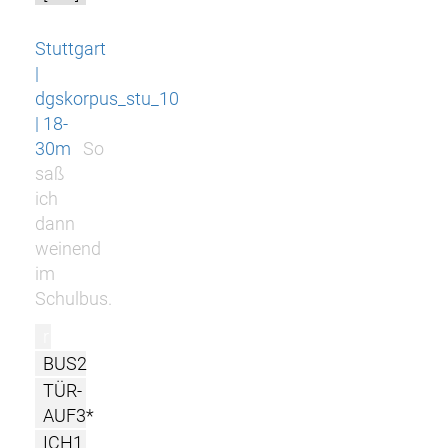
Stuttgart
|
dgskorpus_stu_10
| 18-
30m
So
saß
ich
dann
weinend
im
Schulbus.
r
BUS2
TÜR-
AUF3*
ICH1