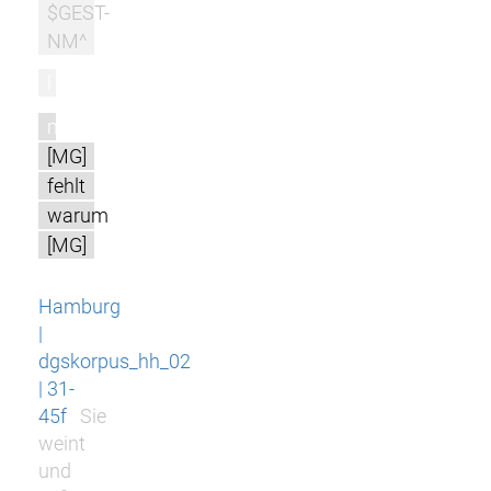
$GEST-
NM^
l
m
[MG]
fehlt
warum
[MG]
Hamburg
|
dgskorpus_hh_02
| 31-
45f
Sie
weint
und