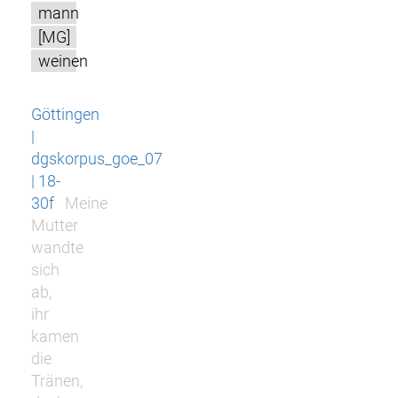
mann
[MG]
weinen
Göttingen
|
dgskorpus_goe_07
| 18-
30f
Meine
Mutter
wandte
sich
ab,
ihr
kamen
die
Tränen,