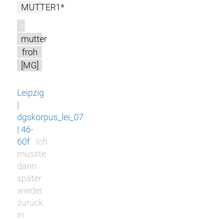
MUTTER1*
m
mutter
froh
[MG]
Leipzig
|
dgskorpus_lei_07
| 46-
60f
Ich
musste
dann
später
wieder
zurück
in