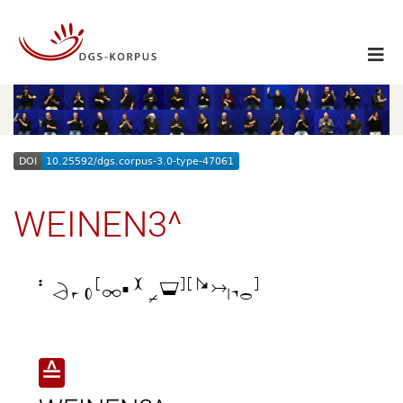
WEINEN3^

≙