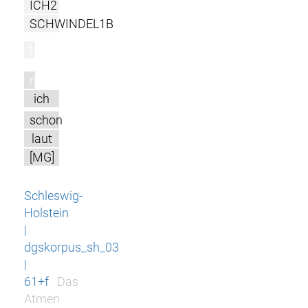
ICH2
SCHWINDEL1B
l
m
ich
schon
laut
[MG]
Schleswig-
Holstein
|
dgskorpus_sh_03
|
61+f
Das
Atmen