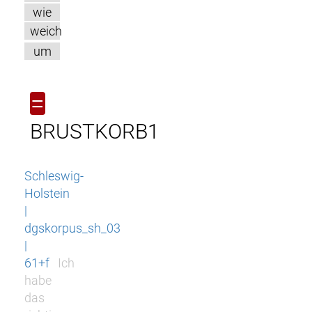
wie
weich
um
=
BRUSTKORB1
Schleswig-
Holstein
|
dgskorpus_sh_03
|
61+f
Ich
habe
das