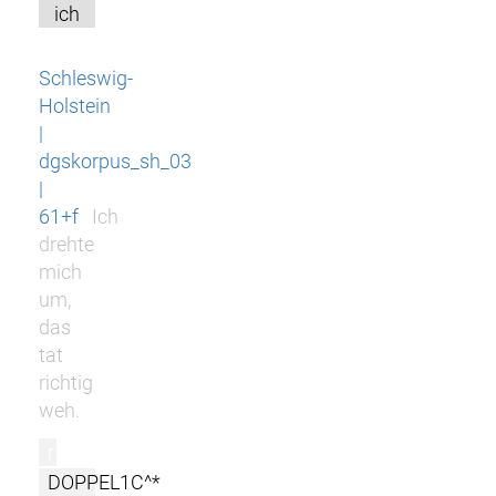
ich
Schleswig-
Holstein
|
dgskorpus_sh_03
|
61+f
Ich
drehte
mich
um,
das
tat
richtig
weh.
r
DOPPEL1C^*