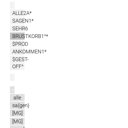
r
ALLE2A*
SAGEN1*
SEHR6
BRUSTKORB1^*
$PROD
ANKOMMEN1*
$GEST-
OFF^
l
m
alle
sa{gen}
[MG]
[MG]