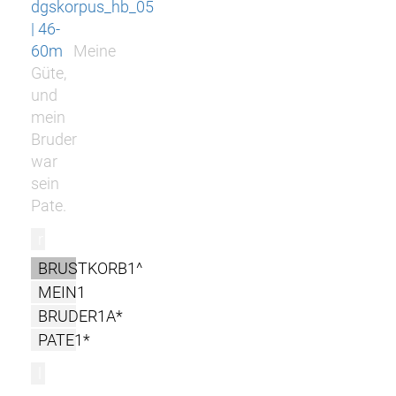
dgskorpus_hb_05
| 46-
60m
Meine
Güte,
und
mein
Bruder
war
sein
Pate.
r
BRUSTKORB1^
MEIN1
BRUDER1A*
PATE1*
l