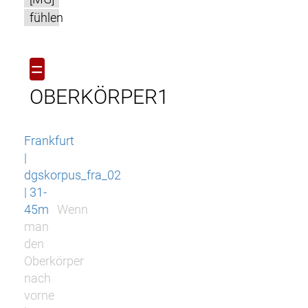
fühlen
=
OBERKÖRPER1
Frankfurt
|
dgskorpus_fra_02
| 31-
45m
Wenn
man
den
Oberkörper
nach
vorne