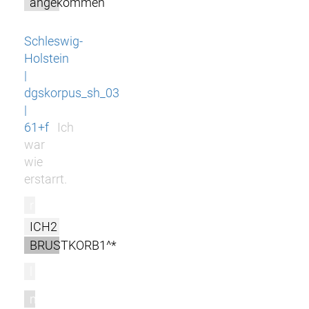
angekommen
Schleswig-
Holstein
|
dgskorpus_sh_03
|
61+f
Ich
war
wie
erstarrt.
r
ICH2
BRUSTKORB1^*
l
m