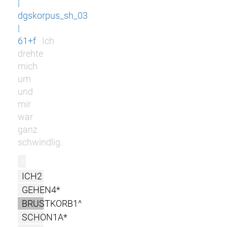
|
dgskorpus_sh_03
|
61+f
Ich
drehte
mich
um
und
mir
war
ganz
schwindlig.
r
ICH2
GEHEN4*
BRUSTKORB1^
SCHON1A*