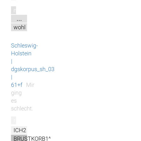
m
…
wohl
Schleswig-
Holstein
|
dgskorpus_sh_03
|
61+f
Mir
ging
es
schlecht.
r
ICH2
BRUSTKORB1^