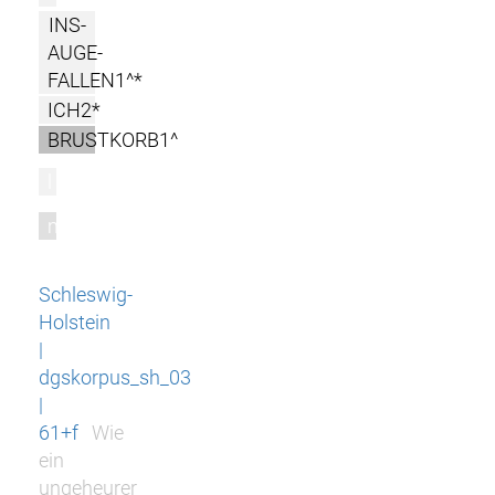
INS-
AUGE-
FALLEN1^*
ICH2*
BRUSTKORB1^
l
m
Schleswig-
Holstein
|
dgskorpus_sh_03
|
61+f
Wie
ein
ungeheurer