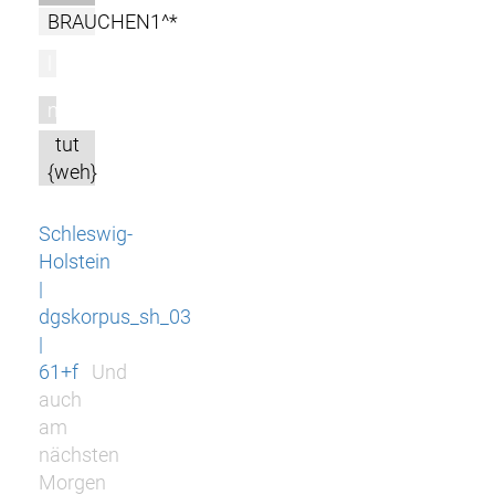
BRAUCHEN1^*
l
m
tut
{weh}
Schleswig-
Holstein
|
dgskorpus_sh_03
|
61+f
Und
auch
am
nächsten
Morgen