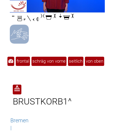

frontal
schräg von vorne
seitlich
von oben
≙
BRUSTKORB1^
Bremen
|