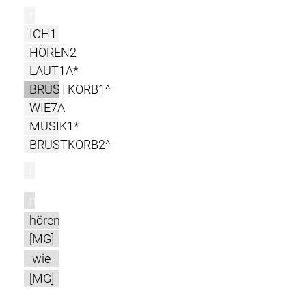
r
ICH1
HÖREN2
LAUT1A*
BRUSTKORB1^
WIE7A
MUSIK1*
BRUSTKORB2^
l
m
hören
[MG]
wie
[MG]