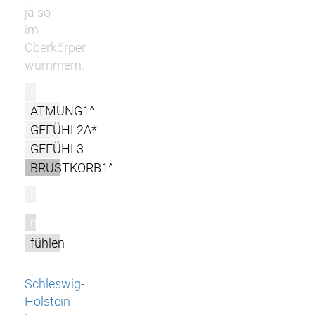
ja so
im
Oberkörper
wummern.
r
ATMUNG1^
GEFÜHL2A*
GEFÜHL3
BRUSTKORB1^
l
m
fühlen
Schleswig-
Holstein