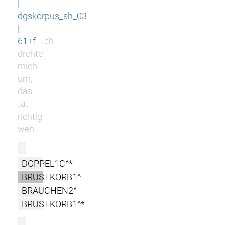
|
dgskorpus_sh_03
|
61+f
Ich
drehte
mich
um,
das
tat
richtig
weh.
r
DOPPEL1C^*
BRUSTKORB1^
BRAUCHEN2^
BRUSTKORB1^*
l