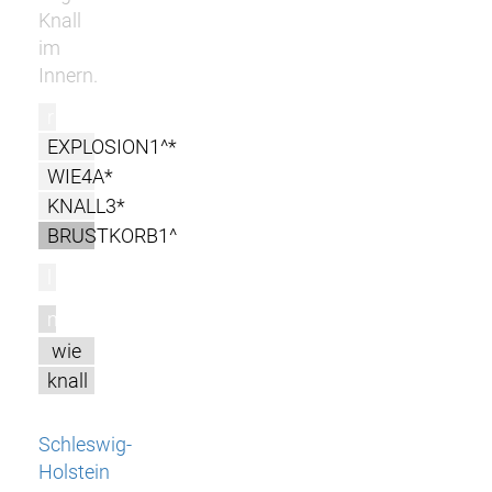
Knall
im
Innern.
r
EXPLOSION1^*
WIE4A*
KNALL3*
BRUSTKORB1^
l
m
wie
knall
Schleswig-
Holstein