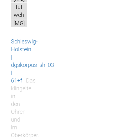
tut
weh
[MG]
Schleswig-
Holstein
|
dgskorpus_sh_03
|
61+f
Das
klingelte
in
den
Ohren
und
im
Oberkörper.