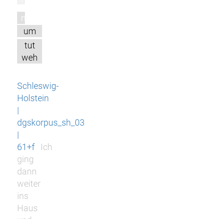
m
um
tut
weh
Schleswig-
Holstein
|
dgskorpus_sh_03
|
61+f
Ich
ging
dann
weiter
ins
Haus