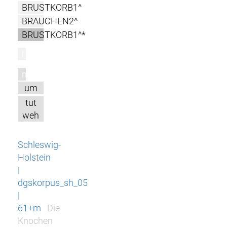
BRUSTKORB1^
BRAUCHEN2^
BRUSTKORB1^*
l
m
um
tut
weh
Schleswig-
Holstein
|
dgskorpus_sh_05
|
61+m
Die
Knochen