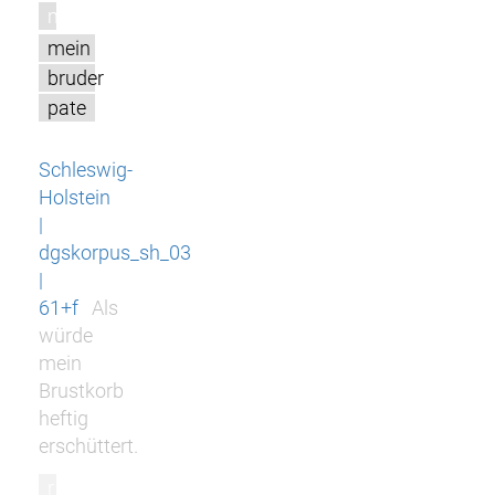
m
mein
bruder
pate
Schleswig-
Holstein
|
dgskorpus_sh_03
|
61+f
Als
würde
mein
Brustkorb
heftig
erschüttert.
r