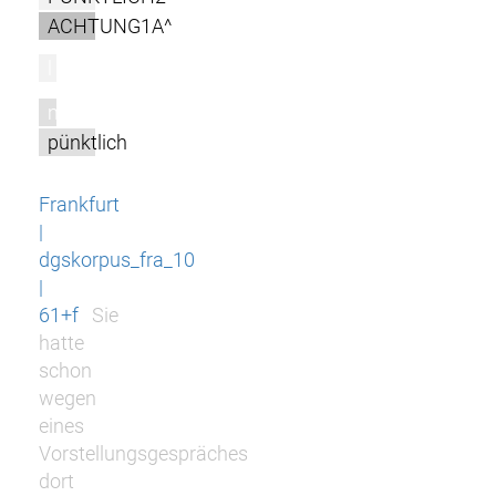
ACHTUNG1A^
l
m
pünktlich
Frankfurt
|
dgskorpus_fra_10
|
61+f
Sie
hatte
schon
wegen
eines
Vorstellungsgespräches
dort