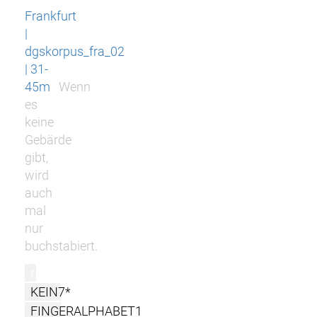
Frankfurt
|
dgskorpus_fra_02
| 31-
45m
Wenn
es
keine
Gebärde
gibt,
wird
auch
mal
nur
buchstabiert.
r
KEIN7*
FINGERALPHABET1