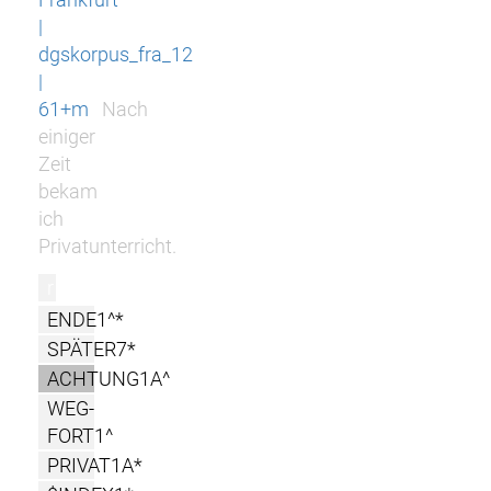
|
dgskorpus_fra_12
|
61+m
Nach
einiger
Zeit
bekam
ich
Privatunterricht.
r
ENDE1^*
SPÄTER7*
ACHTUNG1A^
WEG-
FORT1^
PRIVAT1A*