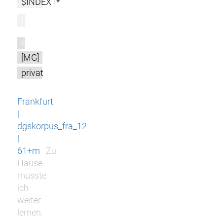
$INDEX1*
l
m
[MG]
privat
Frankfurt
|
dgskorpus_fra_12
|
61+m
Zu
Hause
musste
ich
weiter
lernen.