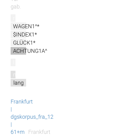
gab.
r
WAGEN1^*
$INDEX1*
GLÜCK1*
ACHTUNG1A^
l
m
lang
Frankfurt
|
dgskorpus_fra_12
|
61+m
Frankfurt