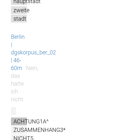
hauptstadt
zweite
stadt
Berlin
|
dgskorpus_ber_02
| 46-
60m
Nein,
das
hatte
ich
nicht.
r
ACHTUNG1A^
ZUSAMMENHANG3*
NICHT5