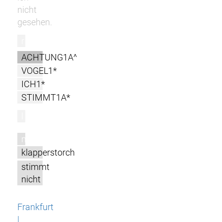
nicht
gesehen.
r
ACHTUNG1A^
VOGEL1*
ICH1*
STIMMT1A*
l
m
klapperstorch
stimmt
nicht
Frankfurt
|