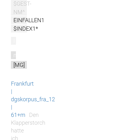
$GEST-
NM^
EINFALLEN1
$INDEX1*
l
m
[MG]
Frankfurt
|
dgskorpus_fra_12
|
61+m
Den
Klapperstorch
hatte
ich