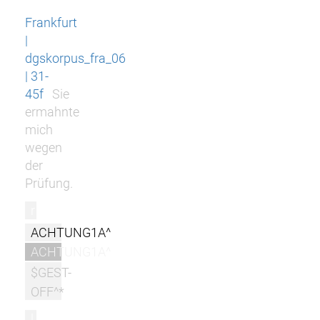
Frankfurt
|
dgskorpus_fra_06
| 31-
45f
Sie
ermahnte
mich
wegen
der
Prüfung.
r
ACHTUNG1A^
ACHTUNG1A^
$GEST-
OFF^*
l