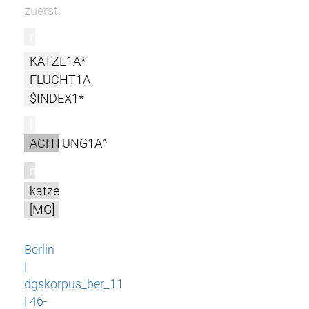
zuerst.
r
KATZE1A*
FLUCHT1A
$INDEX1*
l
ACHTUNG1A^
m
katze
[MG]
Berlin
|
dgskorpus_ber_11
| 46-