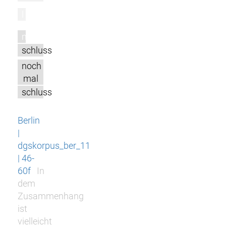
l
m
schluss
noch
mal
schluss
Berlin
|
dgskorpus_ber_11
| 46-
60f
In
dem
Zusammenhang
ist
vielleicht