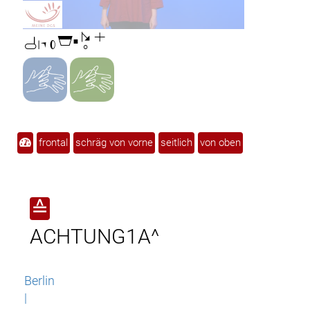

frontal
schräg von vorne
seitlich
von oben
≙
ACHTUNG1A^
Berlin
|