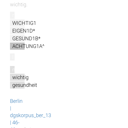
wichtig.
r
WICHTIG1
EIGEN1D*
GESUND1B*
ACHTUNG1A^
l
m
wichtig
gesundheit
Berlin
|
dgskorpus_ber_13
| 46-