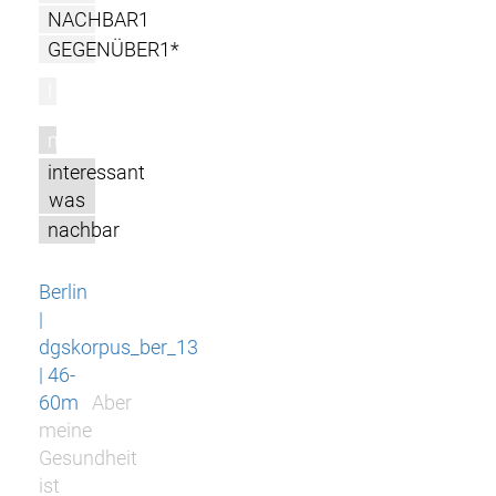
NACHBAR1
GEGENÜBER1*
l
m
interessant
was
nachbar
Berlin
|
dgskorpus_ber_13
| 46-
60m
Aber
meine
Gesundheit
ist