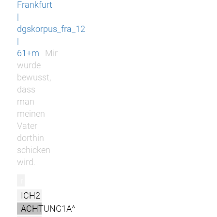
Frankfurt
|
dgskorpus_fra_12
|
61+m
Mir
wurde
bewusst,
dass
man
meinen
Vater
dorthin
schicken
wird.
r
ICH2
ACHTUNG1A^