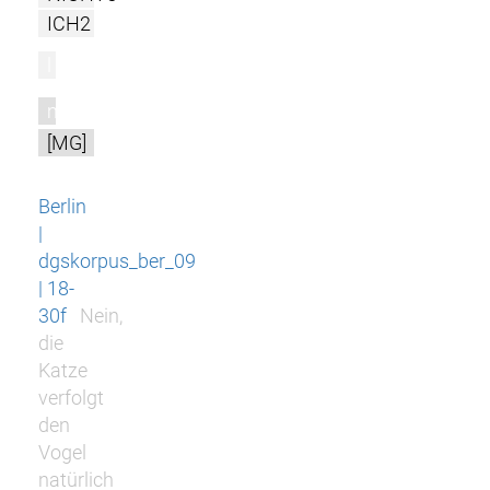
ICH2
l
m
[MG]
Berlin
|
dgskorpus_ber_09
| 18-
30f
Nein,
die
Katze
verfolgt
den
Vogel
natürlich