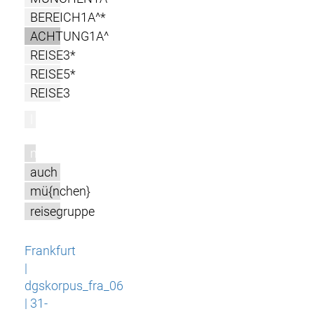
BEREICH1A^*
ACHTUNG1A^
REISE3*
REISE5*
REISE3
l
m
auch
mü{nchen}
reisegruppe
Frankfurt
|
dgskorpus_fra_06
| 31-