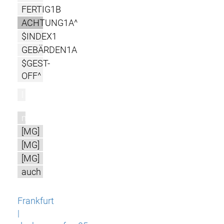
FERTIG1B
ACHTUNG1A^
$INDEX1
GEBÄRDEN1A
$GEST-
OFF^
l
m
[MG]
[MG]
[MG]
auch
Frankfurt
|