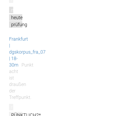
m
heute
prüfung
Frankfurt
|
dgskorpus_fra_07
| 18-
30m
Punkt
acht
ist
draußen
der
Treffpunkt.
r
PÜNKTLICH2*