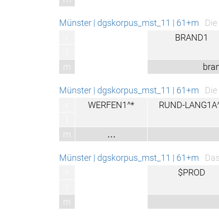
Münster | dgskorpus_mst_11 | 61+m
Die
r
BRAND1
l
m
bra
Münster | dgskorpus_mst_11 | 61+m
Die
r
WERFEN1^*
RUND-LANG1A
l
m
…
Münster | dgskorpus_mst_11 | 61+m
Das
r
$PROD
l
m