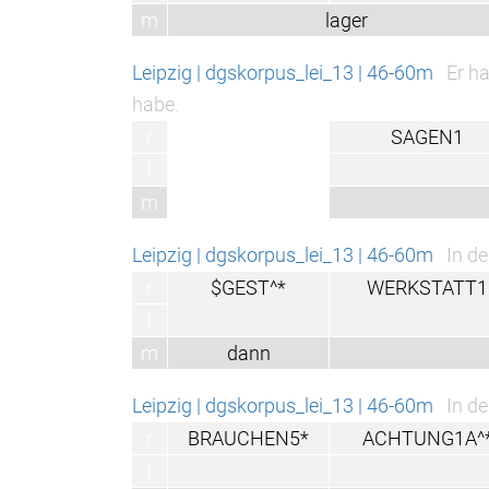
m
lager
Leipzig | dgskorpus_lei_13 | 46-60m
Er ha
habe.
r
SAGEN1
l
m
Leipzig | dgskorpus_lei_13 | 46-60m
In d
r
$GEST^*
WERKSTATT1
l
m
dann
Leipzig | dgskorpus_lei_13 | 46-60m
In d
r
BRAUCHEN5*
ACHTUNG1A^
l