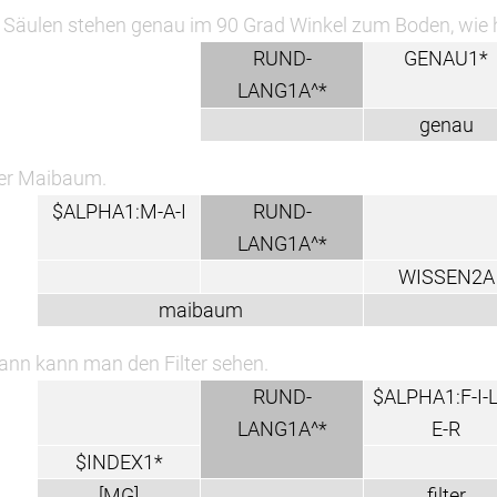
 Säulen stehen genau im 90 Grad Winkel zum Boden, wie 
RUND-
GENAU1*
LANG1A^*
genau
er Maibaum.
$ALPHA1:M-A-I
RUND-
LANG1A^*
WISSEN2A
maibaum
ann kann man den Filter sehen.
RUND-
$ALPHA1:F-I-L
LANG1A^*
E-R
$INDEX1*
[MG]
filter