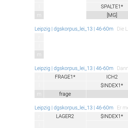
l
SPALTE1*
m
[MG]
Leipzig | dgskorpus_lei_13 | 46-60m
Die 
r
l
m
Leipzig | dgskorpus_lei_13 | 46-60m
Dann 
r
FRAGE1*
ICH2
l
$INDEX1*
m
frage
Leipzig | dgskorpus_lei_13 | 46-60m
Er m
r
LAGER2
$INDEX1*
l