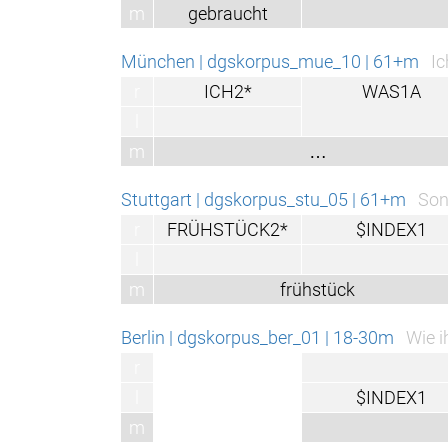
m
gebraucht
München | dgskorpus_mue_10 | 61+m
Ic
r
ICH2*
WAS1A
l
m
…
Stuttgart | dgskorpus_stu_05 | 61+m
Son
r
FRÜHSTÜCK2*
$INDEX1
l
m
frühstück
Berlin | dgskorpus_ber_01 | 18-30m
Wie i
r
l
$INDEX1
m