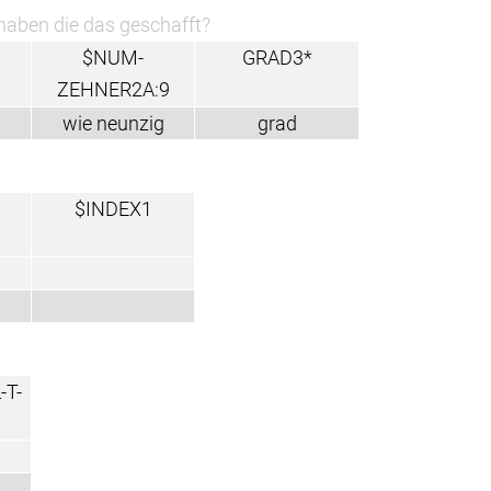
haben die das geschafft?
$NUM-
GRAD3*
ZEHNER2A:9
wie neunzig
grad
$INDEX1
-T-