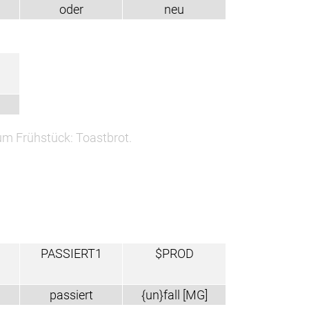
oder
neu
m Frühstück: Toastbrot.
PASSIERT1
$PROD
passiert
{un}fall [MG]