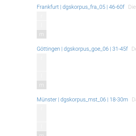
Frankfurt | dgskorpus_fra_05 | 46-60f
Die
r
l
m
Göttingen | dgskorpus_goe_06 | 31-45f
D
r
l
m
Münster | dgskorpus_mst_06 | 18-30m
D
r
l
m