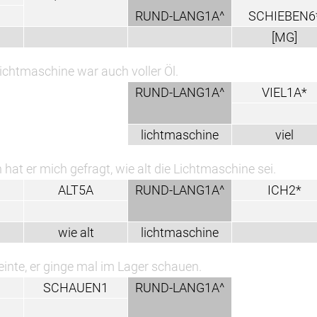
RUND-LANG1A^
SCHIEBEN6
[MG]
Lichtmaschine war auch voller Öl.
RUND-LANG1A^
VIEL1A*
lichtmaschine
viel
hat er mich gefragt, wie alt die Lichtmaschine sei.
ALT5A
RUND-LANG1A^
ICH2*
wie alt
lichtmaschine
einte, er ginge mal im Lager schauen.
SCHAUEN1
RUND-LANG1A^