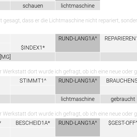
schauen
lichtmaschine
t gesagt, dass er die Lichtmaschine nicht repariert, sonder
RUND-LANG1A^
REPARIEREN
$INDEX1*
[MG]
er Werkstatt dort wurde ich gefragt, ob ich eine neue ode
STIMMT1^
RUND-LANG1A^
BRAUCHEN5
lichtmaschine
gebraucht
er Werkstatt dort wurde ich gefragt, ob ich eine neue ode
*
BESCHEID1A*
RUND-LANG1A^
$GEST-OFF