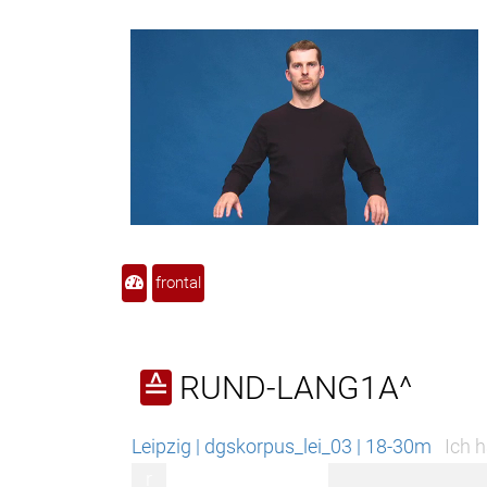
frontal
RUND-LANG1A^
≙
Leipzig | dgskorpus_lei_03 | 18-30m
Ich 
r