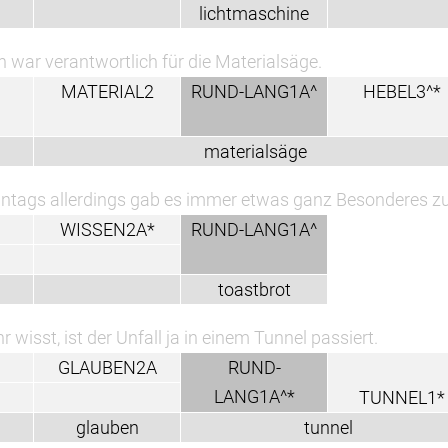
lichtmaschine
h war verantwortlich für die Materialsäge.
MATERIAL2
RUND-LANG1A^
HEBEL3^*
materialsäge
ntags allerdings gab es immer etwas ganz Besonderes zu
WISSEN2A*
RUND-LANG1A^
toastbrot
hr wisst, ist der Unfall ja in einem Tunnel passiert.
GLAUBEN2A
RUND-
LANG1A^*
TUNNEL1*
glauben
tunnel