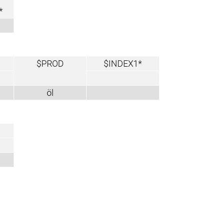
*
$PROD
$INDEX1*
öl