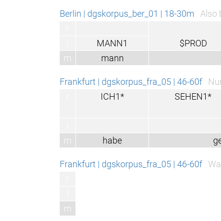
Berlin | dgskorpus_ber_01 | 18-30m
Also 
r
l
MANN1
$PROD
m
mann
Frankfurt | dgskorpus_fra_05 | 46-60f
Nur
r
ICH1*
SEHEN1*
l
m
habe
g
Frankfurt | dgskorpus_fra_05 | 46-60f
Was
r
l
m