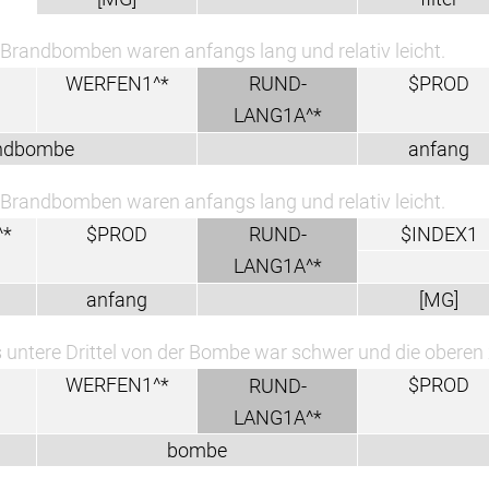
 Brandbomben waren anfangs lang und relativ leicht.
WERFEN1^*
RUND-
$PROD
LANG1A^*
ndbombe
anfang
 Brandbomben waren anfangs lang und relativ leicht.
^*
$PROD
RUND-
$INDEX1
LANG1A^*
anfang
[MG]
 untere Drittel von der Bombe war schwer und die oberen z
WERFEN1^*
$PROD
RUND-
LANG1A^*
bombe