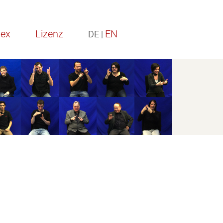
dex
Lizenz
EN
DE |