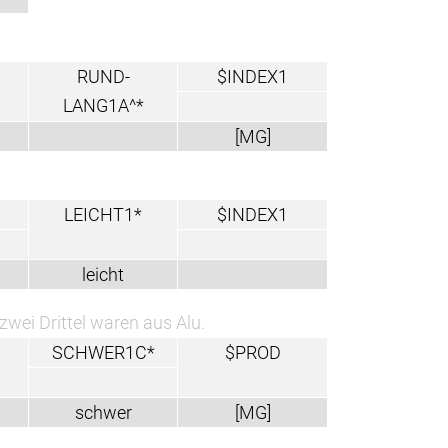
RUND-
$INDEX1
LANG1A^*
[MG]
LEICHT1*
$INDEX1
leicht
wei Drittel waren aus Alu.
SCHWER1C*
$PROD
schwer
[MG]