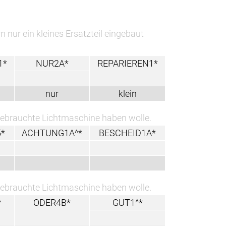
n nur ein kleines Ersatzteil eingebaut
1*
NUR2A*
REPARIEREN1*
nur
klein
r gebrauchte Lichtmaschine haben wolle.
*
ACHTUNG1A^*
BESCHEID1A*
r gebrauchte Lichtmaschine haben wolle.
^
ODER4B*
GUT1^*