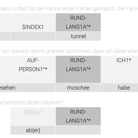
beim Unfall hat der Fahrer einen Fehler gemacht. Der Fahre
RUND-
LANG1A^*
$INDEX1
tunnel
 um danach damit prahlen zu können, dass ich diese ei
AUF-
RUND-
ICH1*
PERSON1^*
LANG1A^*
esehen
moschee
habe
 bedeutet diese Gebärde?
RUND-
$ORAL^
LANG1A^*
ab{er}