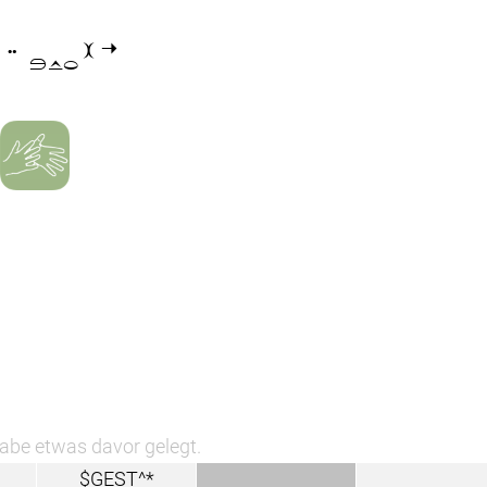

habe etwas davor gelegt.
$GEST^*