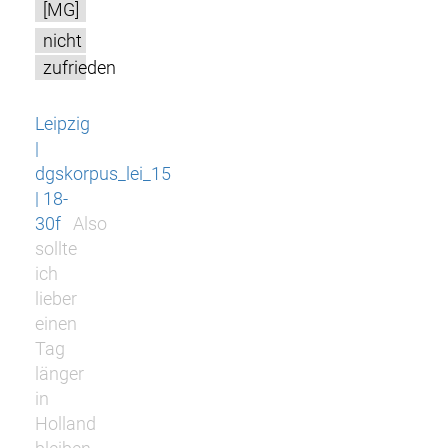
[MG]
nicht
zufrieden
Leipzig
|
dgskorpus_lei_15
| 18-
30f
Also
sollte
ich
lieber
einen
Tag
länger
in
Holland