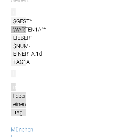
bleiben.
r
$GEST^
WARTEN1A^*
LIEBER1
$NUM-
EINER1A:1d
TAG1A
l
m
lieber
einen
tag
München