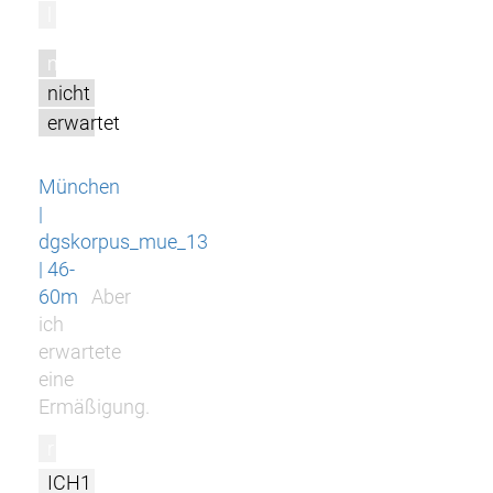
l
m
nicht
erwartet
München
|
dgskorpus_mue_13
| 46-
60m
Aber
ich
erwartete
eine
Ermäßigung.
r
ICH1