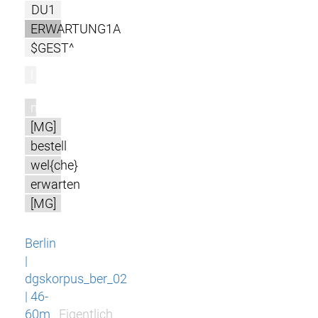
DU1
ERWARTUNG1A
$GEST^
l
m
[MG]
bestell
wel{che}
erwarten
[MG]
Berlin
|
dgskorpus_ber_02
| 46-
60m
Eigentlich