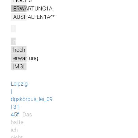
HOCH6
ERWARTUNG1A
AUSHALTEN1A^*
l
m
hoch
erwartung
[MG]
Leipzig
|
dgskorpus_lei_09
| 31-
45f
Das
hatte
ich
nicht