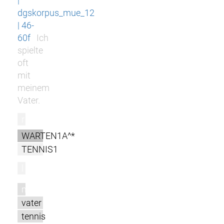
|
dgskorpus_mue_12
| 46-
60f
Ich
spielte
oft
mit
meinem
Vater.
r
WARTEN1A^*
TENNIS1
l
m
vater
tennis