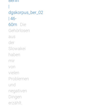
Berlin
|
dgskorpus_ber_02
| 46-
60m
Die
Gehörlosen
aus
der
Slowakei
haben
mir
von
vielen
Problemen
und
negativen
Dingen
erzählt.