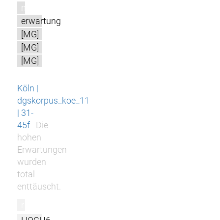
m
erwartung
[MG]
[MG]
[MG]
Köln |
dgskorpus_koe_11
| 31-
45f
Die
hohen
Erwartungen
wurden
total
enttäuscht.
r