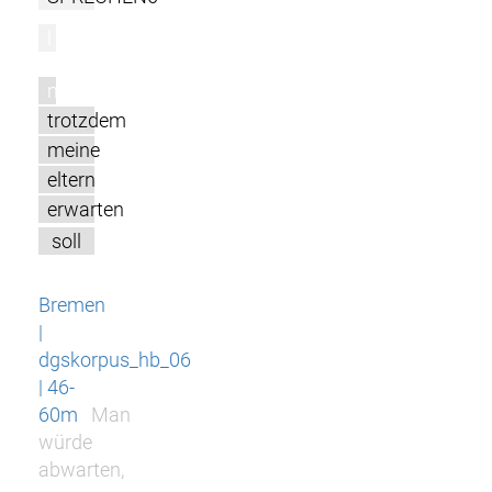
l
m
trotzdem
meine
eltern
erwarten
soll
Bremen
|
dgskorpus_hb_06
| 46-
60m
Man
würde
abwarten,