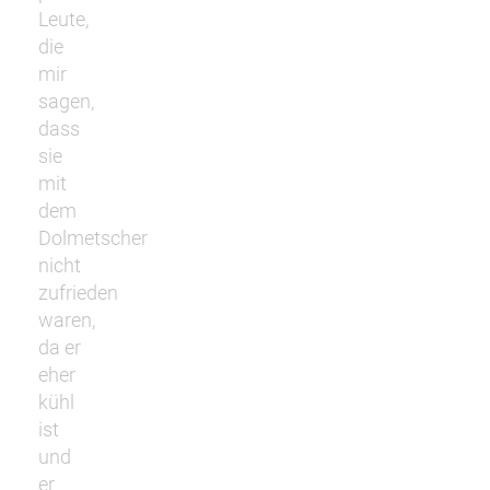
Leute,
die
mir
sagen,
dass
sie
mit
dem
Dolmetscher
nicht
zufrieden
waren,
da er
eher
kühl
ist
und
er