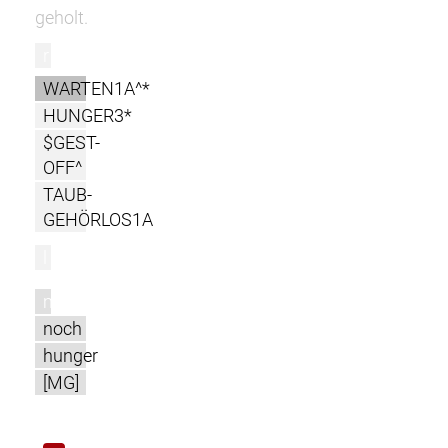
geholt.
r
WARTEN1A^*
HUNGER3*
$GEST-
OFF^
TAUB-
GEHÖRLOS1A
l
m
noch
hunger
[MG]