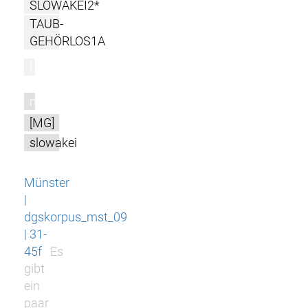
SLOWAKEI2*
TAUB-
GEHÖRLOS1A
l
m
[MG]
slowakei
Münster
|
dgskorpus_mst_09
| 31-
45f
Es
gibt
ein
paar