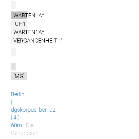
r
WARTEN1A^
ICH1
WARTEN1A^
VERGANGENHEIT1^
l
m
[MG]
Berlin
|
dgskorpus_ber_02
| 46-
60m
Die
Gehörlosen