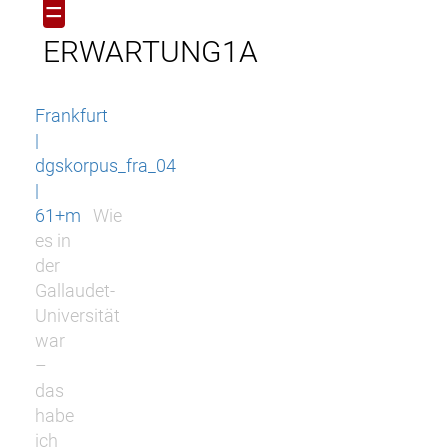
=
ERWARTUNG1A
Frankfurt
|
dgskorpus_fra_04
|
61+m
Wie
es in
der
Gallaudet-
Universität
war
–
das
habe
ich