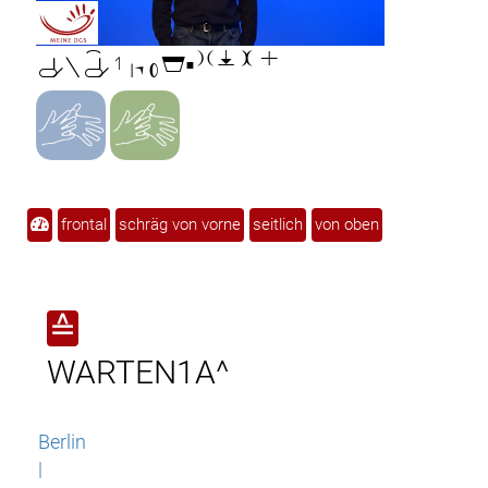

frontal
schräg von vorne
seitlich
von oben
≙
WARTEN1A^
Berlin
|