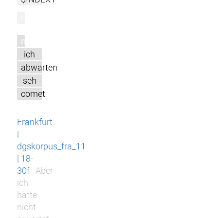
l
m
ich
abwarten
seh
comet
Frankfurt
|
dgskorpus_fra_11
| 18-
30f
Aber
ich
hätte
nicht