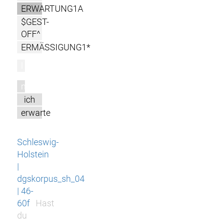
ERWARTUNG1A
$GEST-
OFF^
ERMÄSSIGUNG1*
l
m
ich
erwarte
Schleswig-
Holstein
|
dgskorpus_sh_04
| 46-
60f
Hast
du