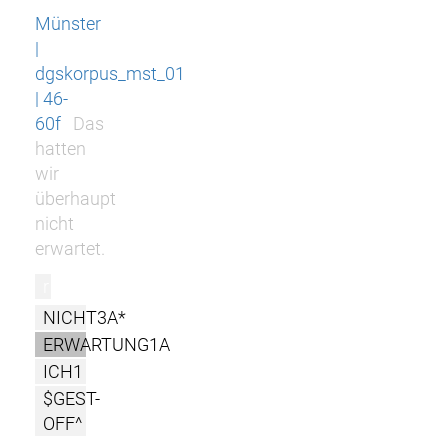
Münster
|
dgskorpus_mst_01
| 46-
60f
Das
hatten
wir
überhaupt
nicht
erwartet.
r
NICHT3A*
ERWARTUNG1A
ICH1
$GEST-
OFF^