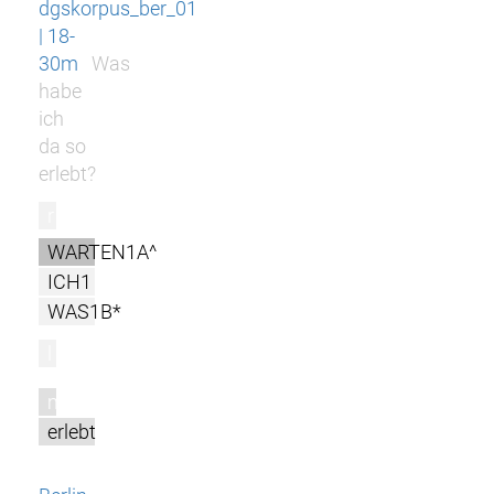
dgskorpus_ber_01
| 18-
30m
Was
habe
ich
da so
erlebt?
r
WARTEN1A^
ICH1
WAS1B*
l
m
erlebt