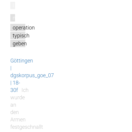
l
m
operation
typisch
geben
Göttingen
|
dgskorpus_goe_07
| 18-
30f
Ich
wurde
an
den
Armen
festgeschnallt