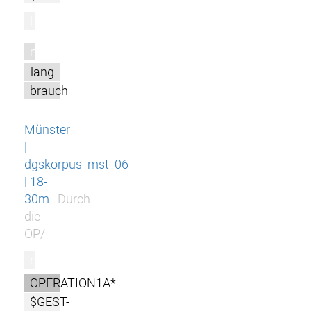
l
m
lang
brauch
Münster
|
dgskorpus_mst_06
| 18-
30m
Durch
die
OP/
r
OPERATION1A*
$GEST-