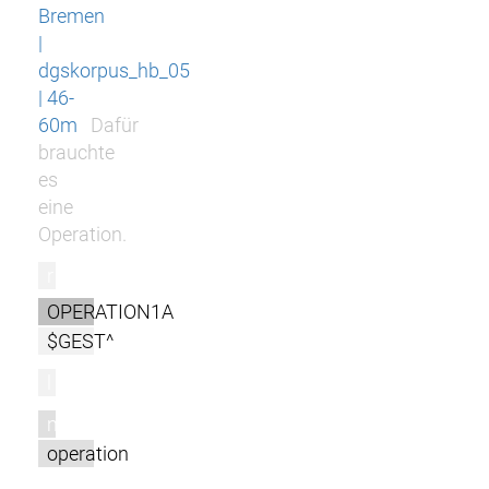
Bremen
|
dgskorpus_hb_05
| 46-
60m
Dafür
brauchte
es
eine
Operation.
r
OPERATION1A
$GEST^
l
m
operation