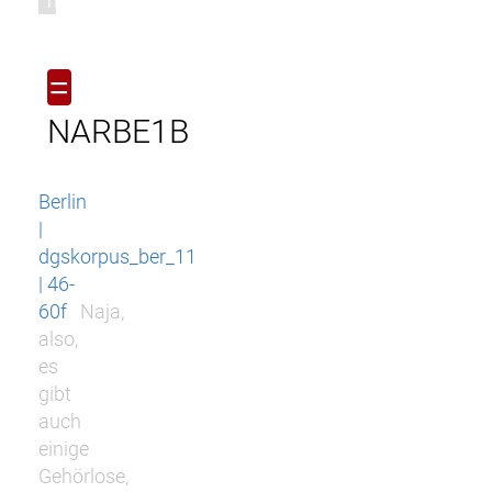
m
=
NARBE1B
Berlin
|
dgskorpus_ber_11
| 46-
60f
Naja,
also,
es
gibt
auch
einige
Gehörlose,