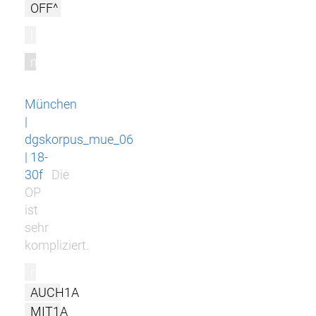
OFF^
l
m
München
|
dgskorpus_mue_06
| 18-
30f
Die
OP
ist
sehr
kompliziert.
r
AUCH1A
MIT1A