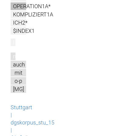
OPERATION1A*
KOMPLIZIERT1A
ICH2*
$INDEX1
l
m
auch
mit
o-p
[MG]
Stuttgart
|
dgskorpus_stu_15
|