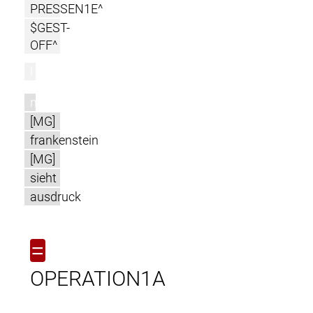
PRESSEN1E^
$GEST-
OFF^
l
m
[MG]
frankenstein
[MG]
sieht
ausdruck
=
OPERATION1A