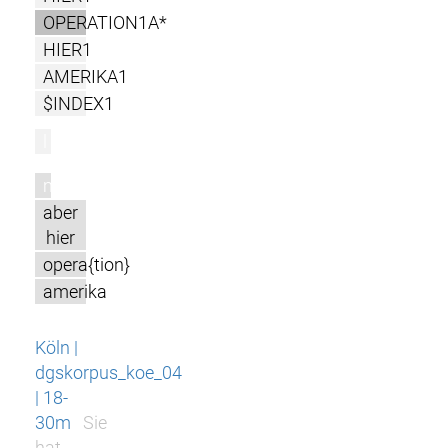
OPERATION1A*
HIER1
AMERIKA1
$INDEX1
l
m
aber
hier
opera{tion}
amerika
Köln |
dgskorpus_koe_04
| 18-
30m
Sie
hat