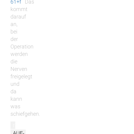
61+f
Das
kommt
darauf
an,
bei
der
Operation
werden
die
Nerven
freigelegt
und
da
kann
was
schiefgehen.
r
AUF-