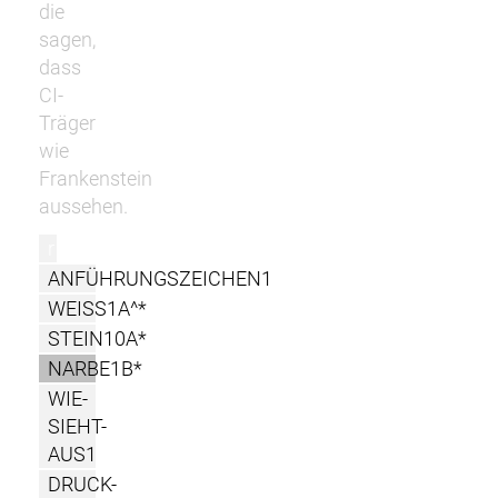
die
sagen,
dass
CI-
Träger
wie
Frankenstein
aussehen.
r
ANFÜHRUNGSZEICHEN1
WEISS1A^*
STEIN10A*
NARBE1B*
WIE-
SIEHT-
AUS1
DRUCK-