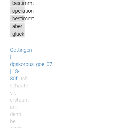
bestimmt
operation
bestimmt
aber
glück
Göttingen
|
dgskorpus_goe_07
| 18-
30f
Ich
schaute
sie
erstaunt
an,
denn
bei