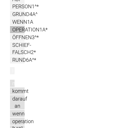
PERSON1^*
GRUND4A^
WENN1A
OPERATION1A*
ÖFFNEN3^*
SCHIEF-
FALSCH2*
RUND6A^*
l
m
kommt
darauf
an
wenn
operation