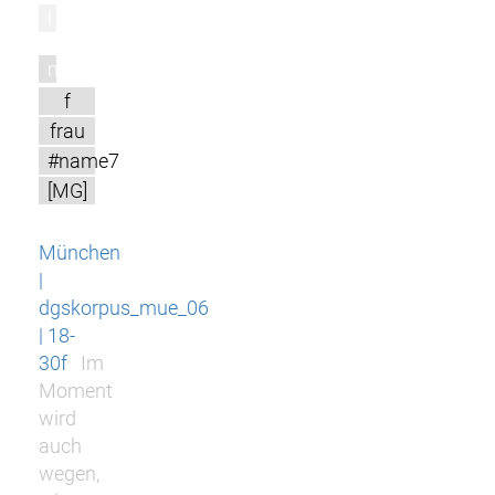
l
m
f
frau
#name7
[MG]
München
|
dgskorpus_mue_06
| 18-
30f
Im
Moment
wird
auch
wegen,