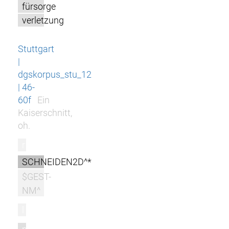
fürsorge
verletzung
Stuttgart
|
dgskorpus_stu_12
| 46-
60f
Ein
Kaiserschnitt,
oh.
r
SCHNEIDEN2D^*
$GEST-
NM^
l