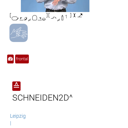

frontal
≙
SCHNEIDEN2D^
Leipzig
|