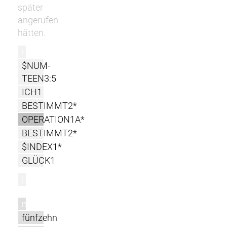
später
angerufen
hätten.
r
$NUM-
TEEN3:5
ICH1
BESTIMMT2*
OPERATION1A*
BESTIMMT2*
$INDEX1*
GLÜCK1
l
m
fünfzehn