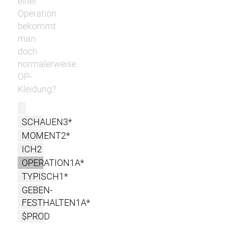
einer
Operation
bekommt
man
doch
normalerweise
OP-
Kleidung?
r
SCHAUEN3*
MOMENT2*
ICH2
OPERATION1A*
TYPISCH1*
GEBEN-
FESTHALTEN1A*
$PROD