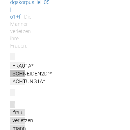
dgskorpus_lei_05
|
61+f
Die
Männer
verletzen
ihre
Frauen.
r
FRAU1A*
SCHNEIDEN2D^*
ACHTUNG1A^
l
m
frau
verletzen
mann