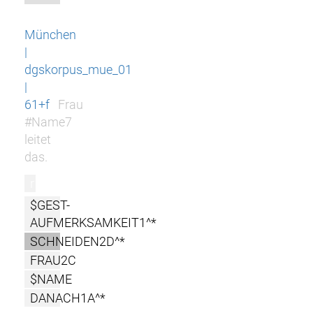
München
|
dgskorpus_mue_01
|
61+f
Frau
#Name7
leitet
das.
r
$GEST-
AUFMERKSAMKEIT1^*
SCHNEIDEN2D^*
FRAU2C
$NAME
DANACH1A^*