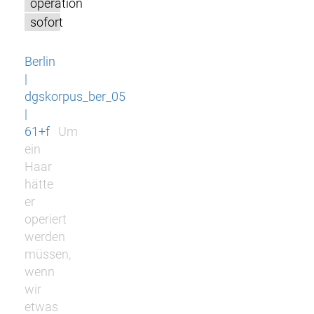
operation
sofort
Berlin
|
dgskorpus_ber_05
|
61+f
Um
ein
Haar
hätte
er
operiert
werden
müssen,
wenn
wir
etwas