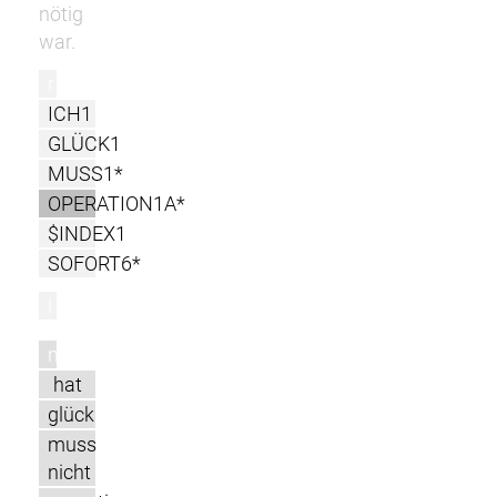
nötig
war.
r
ICH1
GLÜCK1
MUSS1*
OPERATION1A*
$INDEX1
SOFORT6*
l
m
hat
glück
muss
nicht