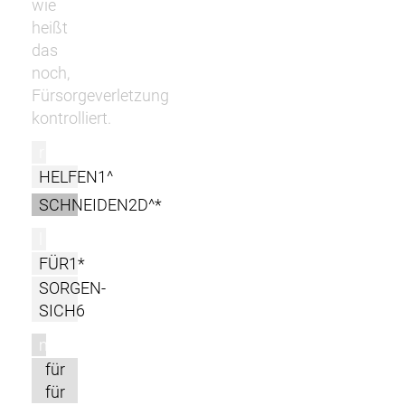
wie
heißt
das
noch,
Fürsorgeverletzung
kontrolliert.
r
HELFEN1^
SCHNEIDEN2D^*
l
FÜR1*
SORGEN-
SICH6
m
für
für