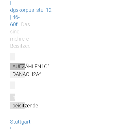
|
dgskorpus_stu_12
| 46-
60f
Das
sind
mehrere
Beisitzer.
r
AUFZÄHLEN1C^
DANACH2A^
l
m
beisitzende
Stuttgart
|