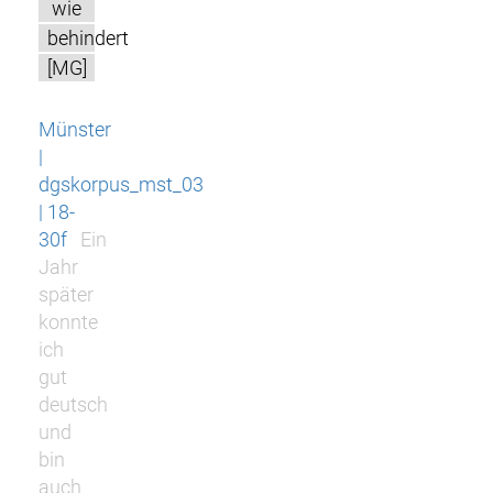
wie
behindert
[MG]
Münster
|
dgskorpus_mst_03
| 18-
30f
Ein
Jahr
später
konnte
ich
gut
deutsch
und
bin
auch