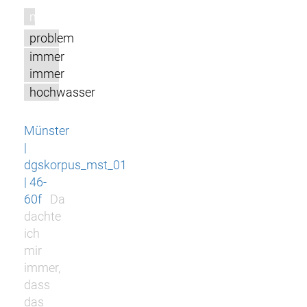
m
problem
immer
immer
hochwasser
Münster
|
dgskorpus_mst_01
| 46-
60f
Da
dachte
ich
mir
immer,
dass
das