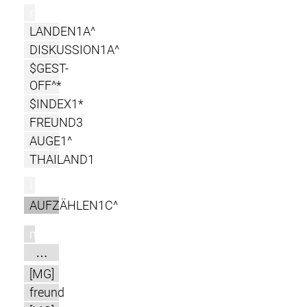
r
LANDEN1A^
DISKUSSION1A^
$GEST-
OFF^*
$INDEX1*
FREUND3
AUGE1^
THAILAND1
l
AUFZÄHLEN1C^
m
…
[MG]
freund