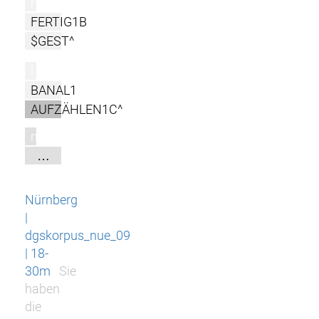
r
FERTIG1B
$GEST^
l
BANAL1
AUFZÄHLEN1C^
m
…
Nürnberg
|
dgskorpus_nue_09
| 18-
30m
Sie
haben
die