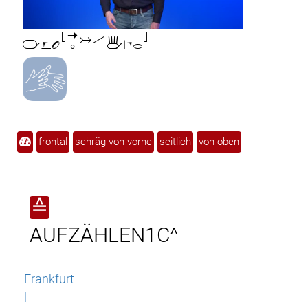

frontal
schräg von vorne
seitlich
von oben
≙
AUFZÄHLEN1C^
Frankfurt
|