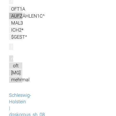
r
OFT1A
AUFZÄHLEN1C^
MAL3
ICH2*
$GEST^
l
m
oft
[MG]
mehrmal
Schleswig-
Holstein
|
dgskorpus_sh_08