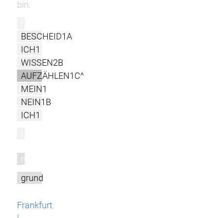
bin.
r
BESCHEID1A
ICH1
WISSEN2B
AUFZÄHLEN1C^
MEIN1
NEIN1B
ICH1
l
m
grund
Frankfurt
|