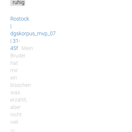
ruhig
Rostock
|
dgskorpus_mvp_07
| 31-
45f
Mein
Bruder
hat
mir
ein
bisschen
was
erzählt,
aber
nicht
viel.