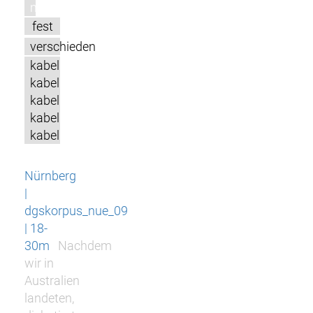
m
fest
verschieden
kabel
kabel
kabel
kabel
kabel
Nürnberg
|
dgskorpus_nue_09
| 18-
30m
Nachdem
wir in
Australien
landeten,