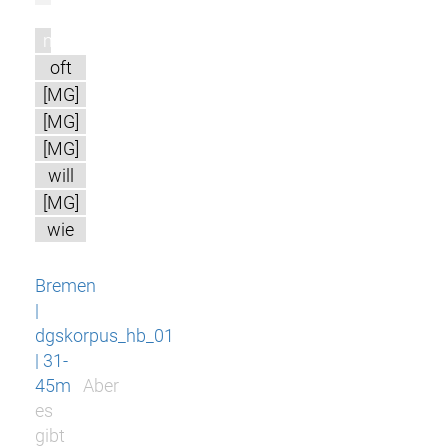
m
oft
[MG]
[MG]
[MG]
will
[MG]
wie
Bremen
|
dgskorpus_hb_01
| 31-
45m
Aber
es
gibt