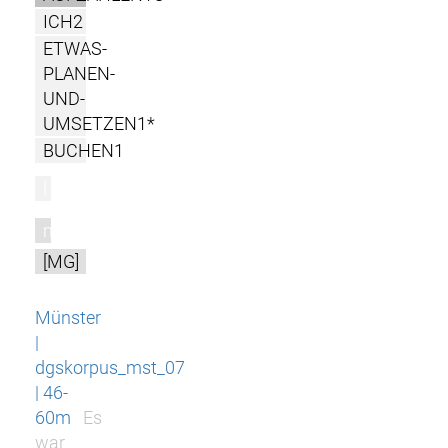
ICH2
ETWAS-
PLANEN-
UND-
UMSETZEN1*
BUCHEN1
l
m
[MG]
Münster
|
dgskorpus_mst_07
| 46-
60m
Es
war