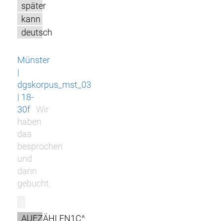
später
kann
deutsch
Münster
|
dgskorpus_mst_03
| 18-
30f
Wir
haben
das
besprochen
und
dann
gebucht.
r
AUFZÄHLEN1C^