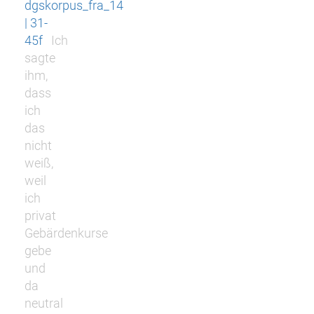
dgskorpus_fra_14
| 31-
45f
Ich
sagte
ihm,
dass
ich
das
nicht
weiß,
weil
ich
privat
Gebärdenkurse
gebe
und
da
neutral