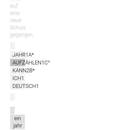
auf
eine
neue
Schule
gegangen.
r
JAHR1A*
AUFZÄHLEN1C^
KANN2B*
ICH1
DEUTSCH1
l
m
ein
jahr