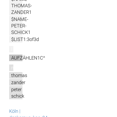
THOMAS-
ZANDER1
$NAME-
PETER-
SCHICK1
$LIST1:3of3d
l
AUFZÄHLEN1C^
m
thomas
zander
peter
schick
Köln |