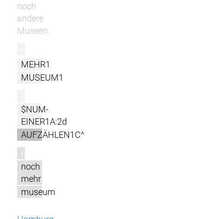
noch
andere
Museen.
r
MEHR1
MUSEUM1
l
$NUM-
EINER1A:2d
AUFZÄHLEN1C^
m
noch
mehr
museum