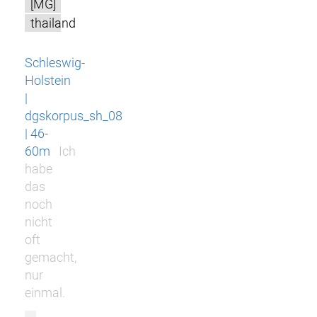
[MG]
thailand
Schleswig-
Holstein
|
dgskorpus_sh_08
| 46-
60m
Ich
habe
das
noch
nicht
oft
gemacht,
nur
einmal.