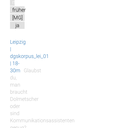
m
früher
[MG]
ja
Leipzig
|
dgskorpus_lei_01
| 18-
30m
Glaubst
du,
man
braucht
Dolmetscher
oder
sind
Kommunikationsassistenten
genug?