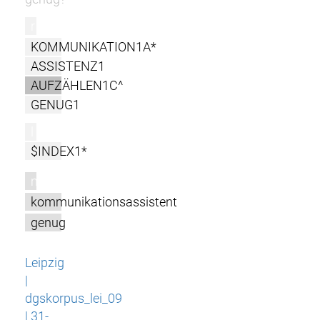
r
KOMMUNIKATION1A*
ASSISTENZ1
AUFZÄHLEN1C^
GENUG1
l
$INDEX1*
m
kommunikationsassistent
genug
Leipzig
|
dgskorpus_lei_09
| 31-