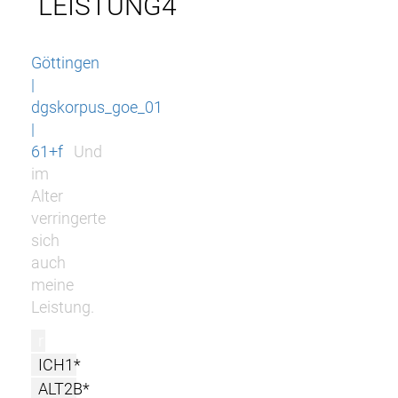
LEISTUNG4
Göttingen
|
dgskorpus_goe_01
|
61+f
Und
im
Alter
verringerte
sich
auch
meine
Leistung.
r
ICH1*
ALT2B*