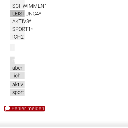
SCHWIMMEN1
LEISTUNG4*
AKTIV3*
SPORT1*
ICH2
l
m
aber
ich
aktiv
sport
Fehler melden