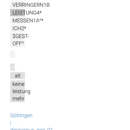
VERRINGERN1B
LEISTUNG4*
MESSEN1A^*
ICH2*
$GEST-
OFF^
l
m
alt
keine
leistung
mehr
Göttingen
|
dgskorpus_goe_01