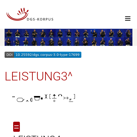
LEISTUNG3^

=