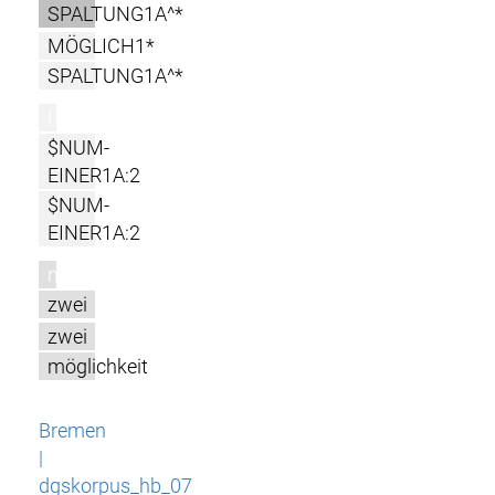
SPALTUNG1A^*
MÖGLICH1*
SPALTUNG1A^*
l
$NUM-
EINER1A:2
$NUM-
EINER1A:2
m
zwei
zwei
möglichkeit
Bremen
|
dgskorpus_hb_07