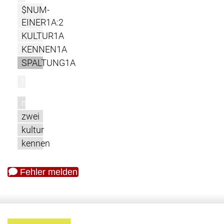
$NUM-
EINER1A:2
KULTUR1A
KENNEN1A
SPALTUNG1A
l
m
zwei
kultur
kennen
Fehler melden