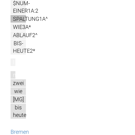
$NUM-
EINER1A:2
SPALTUNG1A^
WIE3A*
ABLAUF2^
BIS-
HEUTE2*
l
m
zwei
wie
[MG]
bis
heute
Bremen