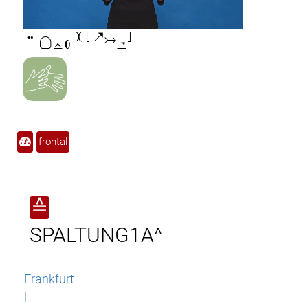

frontal
≙
SPALTUNG1A^
Frankfurt
|