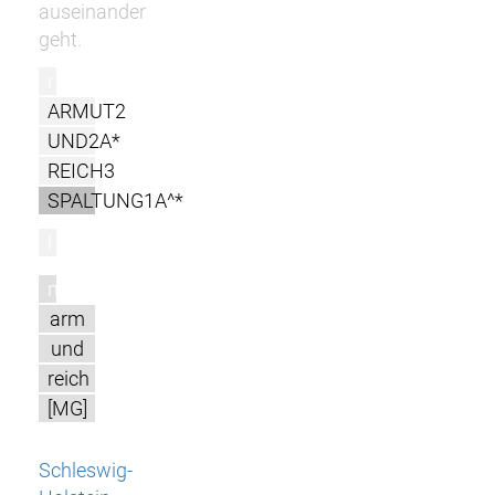
auseinander
geht.
r
ARMUT2
UND2A*
REICH3
SPALTUNG1A^*
l
m
arm
und
reich
[MG]
Schleswig-