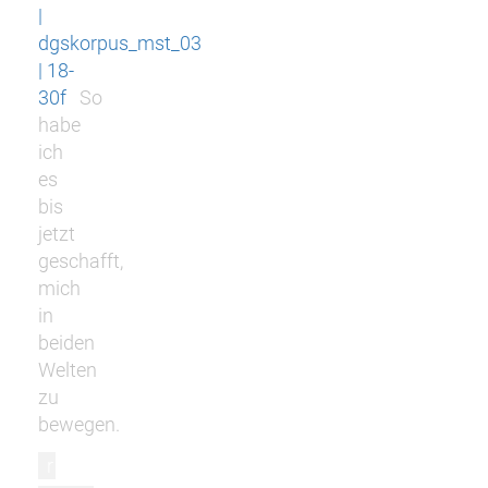
|
dgskorpus_mst_03
| 18-
30f
So
habe
ich
es
bis
jetzt
geschafft,
mich
in
beiden
Welten
zu
bewegen.
r