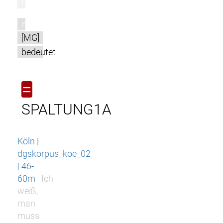
l
m
[MG]
bedeutet
=
SPALTUNG1A
Köln |
dgskorpus_koe_02
| 46-
60m
Ich
weiß,
man
muss