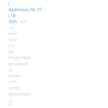
|
dgskorpus_hb_07
| 18-
30m
Ach
so,
eine
Spur
mit
der
Möglichkeit,
geradeaus
zu
fahren
und
rechts
abzubiegen.
r