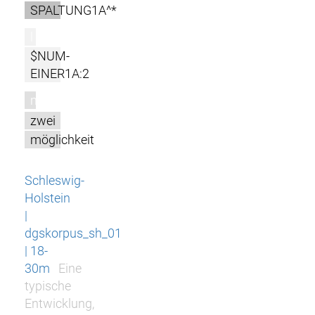
SPALTUNG1A^*
l
$NUM-
EINER1A:2
m
zwei
möglichkeit
Schleswig-
Holstein
|
dgskorpus_sh_01
| 18-
30m
Eine
typische
Entwicklung,