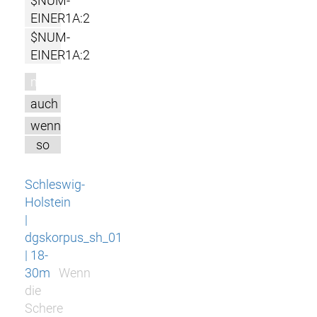
$NUM-
EINER1A:2
$NUM-
EINER1A:2
m
auch
wenn
so
Schleswig-
Holstein
|
dgskorpus_sh_01
| 18-
30m
Wenn
die
Schere