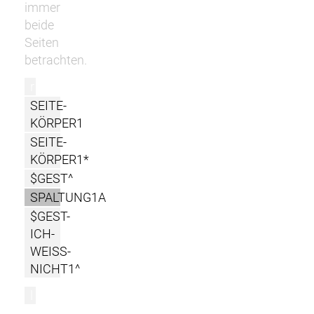
immer
beide
Seiten
betrachten.
r
SEITE-
KÖRPER1
SEITE-
KÖRPER1*
$GEST^
SPALTUNG1A
$GEST-
ICH-
WEISS-
NICHT1^
l