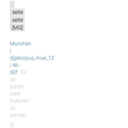
m
seite
seite
[MG]
München
|
dgskorpus_mue_12
| 46-
60f
Es
ist
schön
zwei
Kulturen
zu
kennen.
r