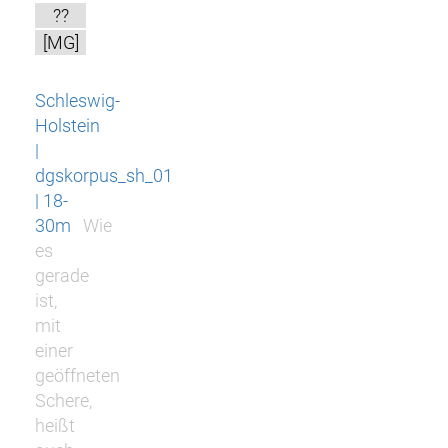
??
[MG]
Schleswig-
Holstein
|
dgskorpus_sh_01
| 18-
30m
Wie
es
gerade
ist,
mit
einer
geöffneten
Schere,
heißt