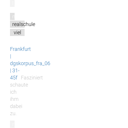
l
m
realschule
viel
Frankfurt
|
dgskorpus_fra_06
| 31-
45f
Fasziniert
schaute
ich
ihm
dabei
zu.
r