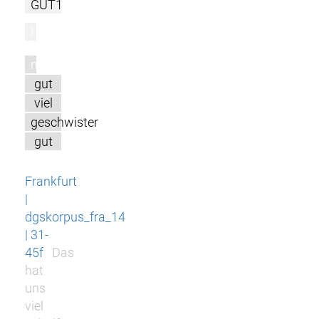
GUT1
l
m
gut
viel
geschwister
gut
Frankfurt
|
dgskorpus_fra_14
| 31-
45f
Das
hat
uns
viel