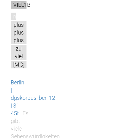
VIEL1B
m
plus
plus
plus
zu
viel
[MG]
Berlin
|
dgskorpus_ber_12
| 31-
45f
Es
gibt
viele
Sehenswürdigkeiten