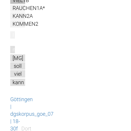
VIEL1B
RAUCHEN1A*
KANN2A
KOMMEN2
l
m
[MG]
soll
viel
kann
Göttingen
|
dgskorpus_goe_07
| 18-
30f
Dort