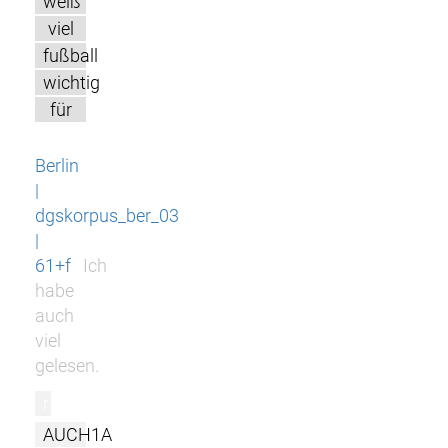
weiß
viel
fußball
wichtig
für
Berlin
|
dgskorpus_ber_03
|
61+f
Ich
habe
auch
viel
gelesen.
r
AUCH1A