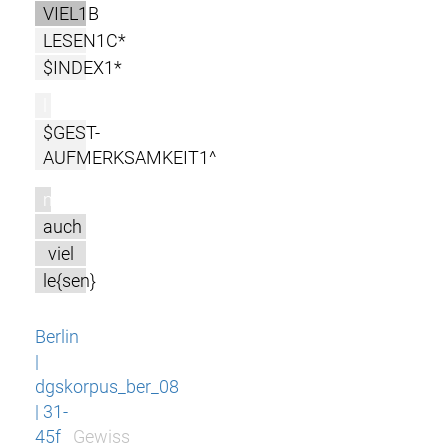
VIEL1B
LESEN1C*
$INDEX1*
l
$GEST-
AUFMERKSAMKEIT1^
m
auch
viel
le{sen}
Berlin
|
dgskorpus_ber_08
| 31-
45f
Gewiss