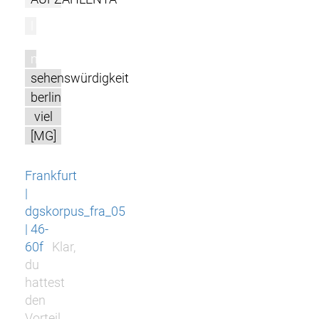
l
m
sehenswürdigkeit
berlin
viel
[MG]
Frankfurt
|
dgskorpus_fra_05
| 46-
60f
Klar,
du
hattest
den
Vorteil,