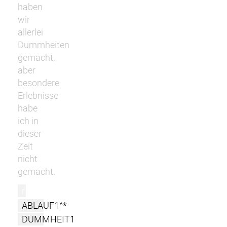
haben
wir
allerlei
Dummheiten
gemacht,
aber
besondere
Erlebnisse
habe
ich in
dieser
Zeit
nicht
gemacht.
r
ABLAUF1^*
DUMMHEIT1