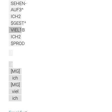
SEHEN-
AUF3^
ICH2
$GEST^
VIEL1B
ICH2
$PROD
l
m
[MG]
ich
[MG]
viel
ich