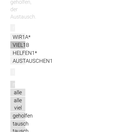
geholfen,
der
Austausch.
r
WIR1A*
VIEL1B
HELFEN1*
AUSTAUSCHEN1
l
m
alle
alle
viel
geholfen
tausch
tausch