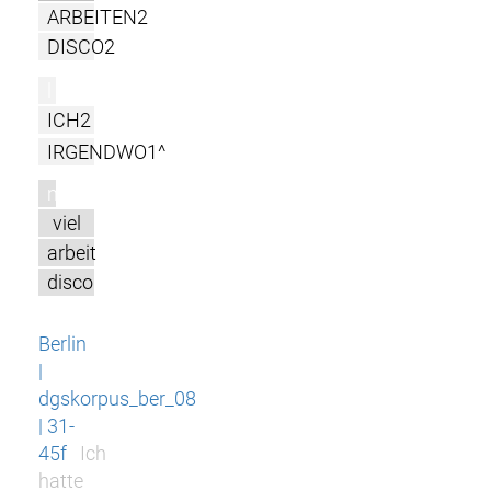
ARBEITEN2
DISCO2
l
ICH2
IRGENDWO1^
m
viel
arbeit
disco
Berlin
|
dgskorpus_ber_08
| 31-
45f
Ich
hatte