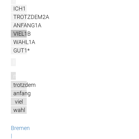
r
ICH1
TROTZDEM2A
ANFANG1A
VIEL1B
WAHL1A
GUT1*
l
m
trotzdem
anfang
viel
wahl
Bremen
|