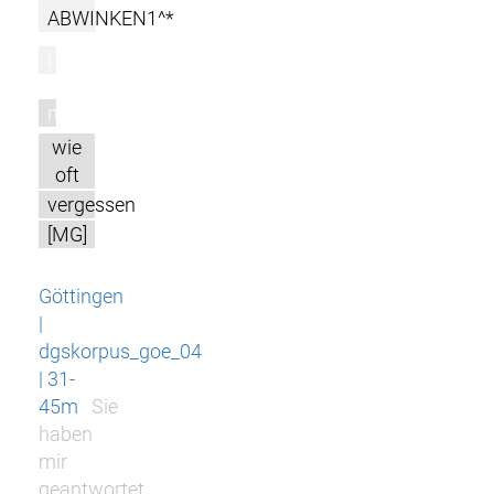
ABWINKEN1^*
l
m
wie
oft
vergessen
[MG]
Göttingen
|
dgskorpus_goe_04
| 31-
45m
Sie
haben
mir
geantwortet,