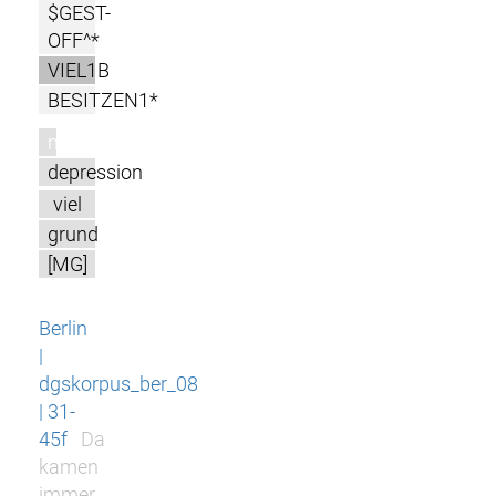
$GEST-
OFF^*
VIEL1B
BESITZEN1*
m
depression
viel
grund
[MG]
Berlin
|
dgskorpus_ber_08
| 31-
45f
Da
kamen
immer