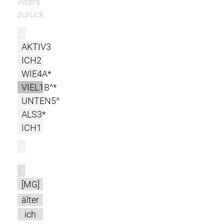
Alters
zurück.
r
AKTIV3
ICH2
WIE4A*
VIEL1B^*
UNTEN5^
ALS3*
ICH1
l
m
[MG]
älter
ich