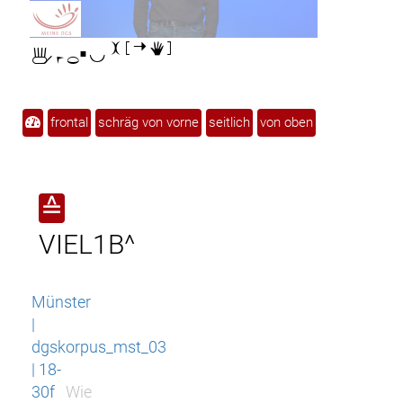

frontal
schräg von vorne
seitlich
von oben
≙
VIEL1B^
Münster
|
dgskorpus_mst_03
| 18-
30f
Wie