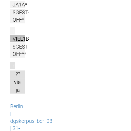
JA1A*
$GEST-
OFF^
l
VIEL1B
$GEST-
OFF^*
m
??
viel
ja
Berlin
|
dgskorpus_ber_08
| 31-