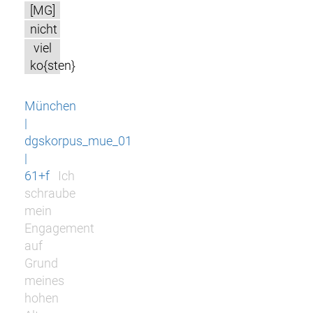
[MG]
nicht
viel
ko{sten}
München
|
dgskorpus_mue_01
|
61+f
Ich
schraube
mein
Engagement
auf
Grund
meines
hohen