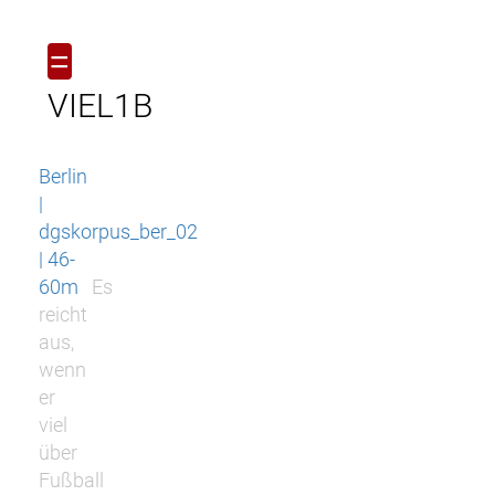
=
VIEL1B
Berlin
|
dgskorpus_ber_02
| 46-
60m
Es
reicht
aus,
wenn
er
viel
über
Fußball