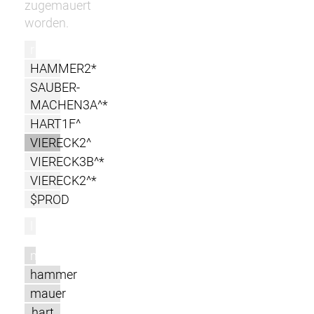
zugemauert
worden.
r
HAMMER2*
SAUBER-
MACHEN3A^*
HART1F^
VIERECK2^
VIERECK3B^*
VIERECK2^*
$PROD
l
m
hammer
mauer
hart