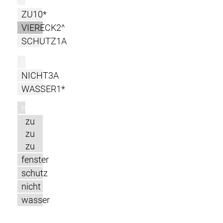
ZU10*
VIERECK2^
SCHUTZ1A
l
NICHT3A
WASSER1*
m
zu
zu
zu
fenster
schutz
nicht
wasser