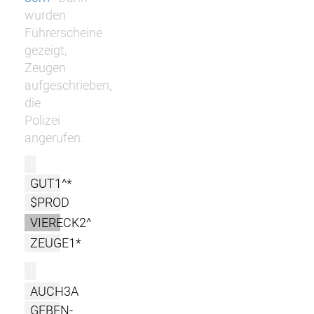
wurden
Führerscheine
gezeigt,
Zeugen
aufgeschrieben,
die
Polizei
angerufen.
r
GUT1^*
$PROD
VIERECK2^
ZEUGE1*
l
AUCH3A
GEBEN-