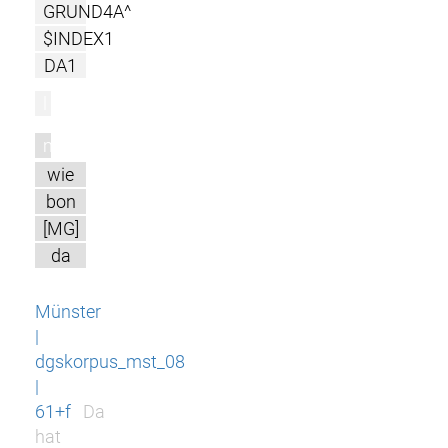
GRUND4A^
$INDEX1
DA1
l
m
wie
bon
[MG]
da
Münster
|
dgskorpus_mst_08
|
61+f
Da
hat