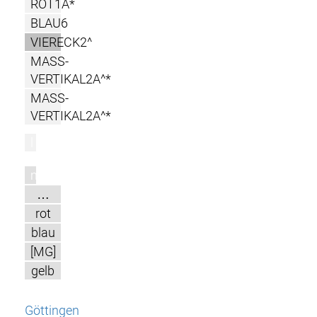
ROT1A*
BLAU6
VIERECK2^
MASS-
VERTIKAL2A^*
MASS-
VERTIKAL2A^*
l
m
…
rot
blau
[MG]
gelb
Göttingen