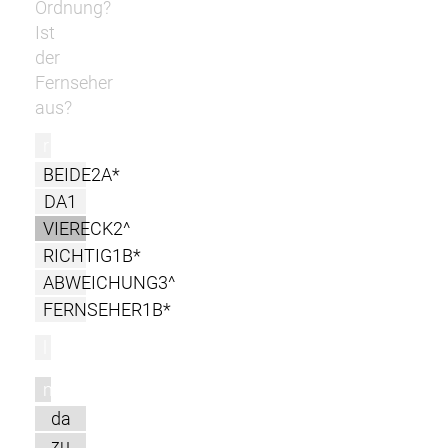
Ordnung?
Ist
der
Fernseher
aus?
r
BEIDE2A*
DA1
VIERECK2^
RICHTIG1B*
ABWEICHUNG3^
FERNSEHER1B*
l
m
da
zu