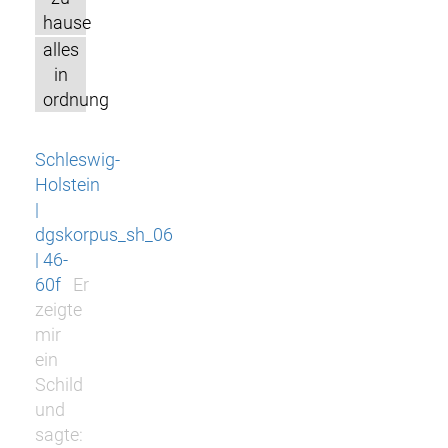
hause
alles
in
ordnung
Schleswig-
Holstein
|
dgskorpus_sh_06
| 46-
60f
Er
zeigte
mir
ein
Schild
und
sagte: