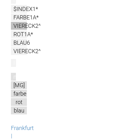
$INDEX1*
FARBE1A*
VIERECK2^
ROT1A*
BLAU6
VIERECK2^
l
m
[MG]
farbe
rot
blau
Frankfurt
|