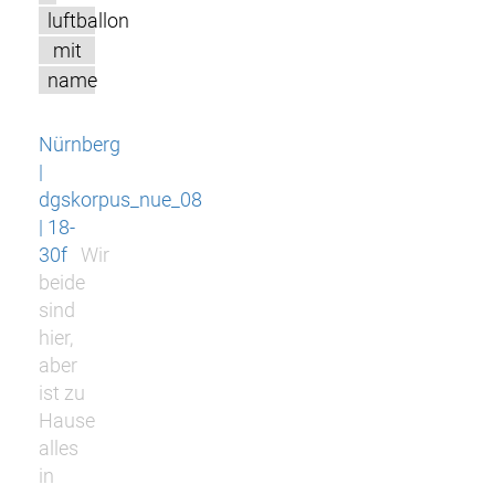
luftballon
mit
name
Nürnberg
|
dgskorpus_nue_08
| 18-
30f
Wir
beide
sind
hier,
aber
ist zu
Hause
alles
in