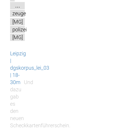
…
zeuge
[MG]
polizei
[MG]
Leipzig
|
dgskorpus_lei_03
| 18-
30m
Und
dazu
gab
es
den
neuen
Scheckkartenführerschein.