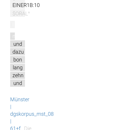
EINER1B:10
$ORAL^
l
m
und
dazu
bon
lang
zehn
und
Münster
|
dgskorpus_mst_08
|
61+f
Die