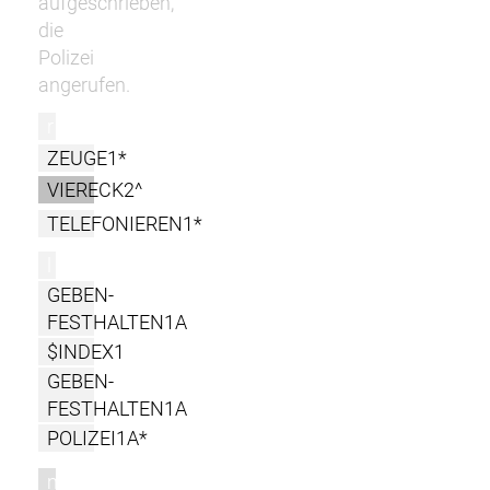
aufgeschrieben,
die
Polizei
angerufen.
r
ZEUGE1*
VIERECK2^
TELEFONIEREN1*
l
GEBEN-
FESTHALTEN1A
$INDEX1
GEBEN-
FESTHALTEN1A
POLIZEI1A*
m