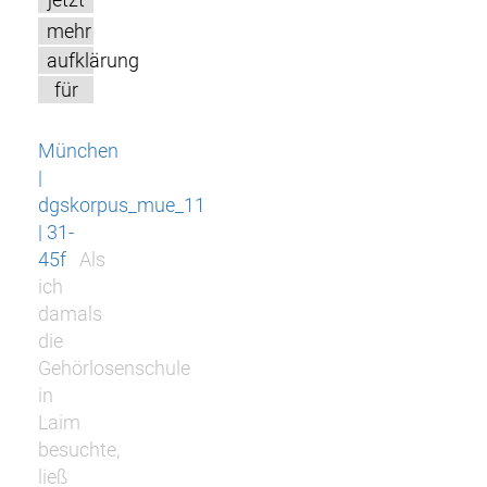
mehr
aufklärung
für
München
|
dgskorpus_mue_11
| 31-
45f
Als
ich
damals
die
Gehörlosenschule
in
Laim
besuchte,
ließ