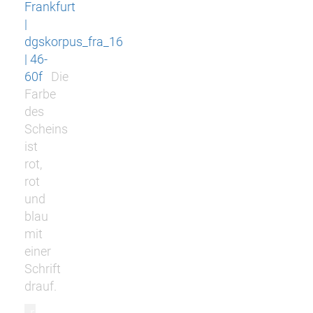
Frankfurt
|
dgskorpus_fra_16
| 46-
60f
Die
Farbe
des
Scheins
ist
rot,
rot
und
blau
mit
einer
Schrift
drauf.
r