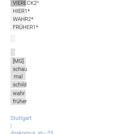
VIERECK2^
HIER1*
WAHR2*
FRÜHER1*
l
m
[MG]
schau
mal
schild
wahr
früher
Stuttgart
|
dgskorpus_stu_05