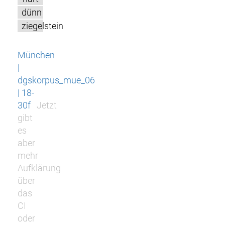
dünn
ziegelstein
München
|
dgskorpus_mue_06
| 18-
30f
Jetzt
gibt
es
aber
mehr
Aufklärung
über
das
CI
oder