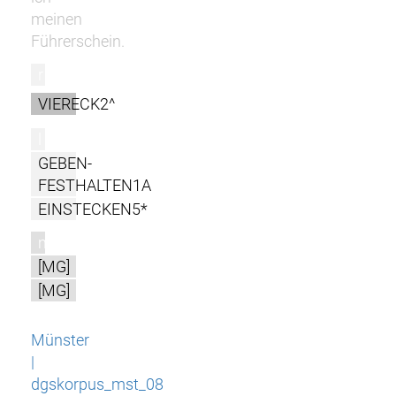
meinen
Führerschein.
r
VIERECK2^
l
GEBEN-
FESTHALTEN1A
EINSTECKEN5*
m
[MG]
[MG]
Münster
|
dgskorpus_mst_08