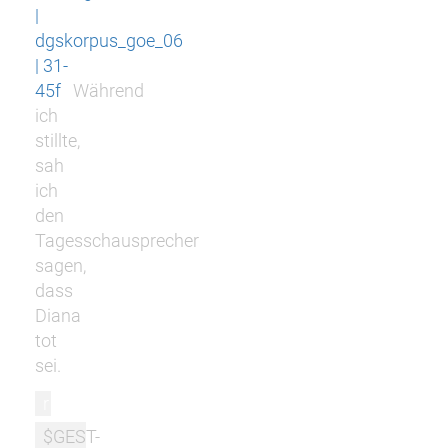
|
dgskorpus_goe_06
| 31-
45f
Während
ich
stillte,
sah
ich
den
Tagesschausprecher
sagen,
dass
Diana
tot
sei.
r
$GEST-