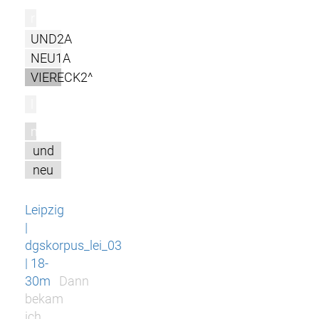
r
UND2A
NEU1A
VIERECK2^
l
m
und
neu
Leipzig
|
dgskorpus_lei_03
| 18-
30m
Dann
bekam
ich