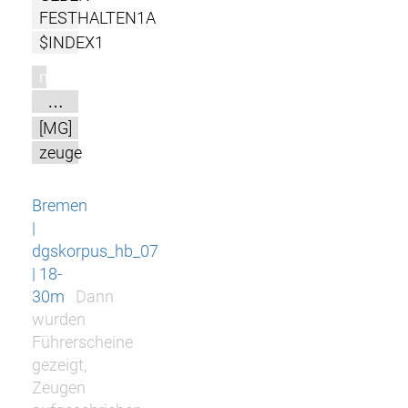
FESTHALTEN1A
$INDEX1
m
…
[MG]
zeuge
Bremen
|
dgskorpus_hb_07
| 18-
30m
Dann
wurden
Führerscheine
gezeigt,
Zeugen