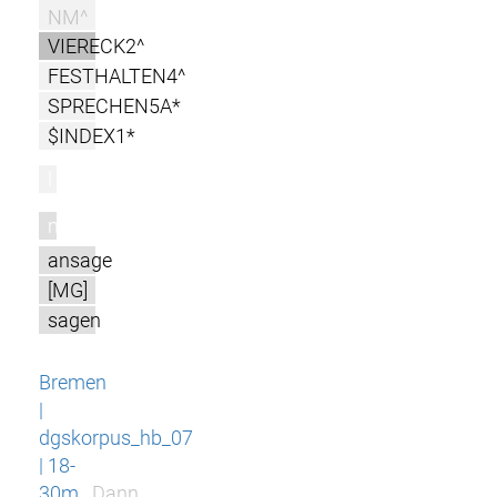
NM^
VIERECK2^
FESTHALTEN4^
SPRECHEN5A*
$INDEX1*
l
m
ansage
[MG]
sagen
Bremen
|
dgskorpus_hb_07
| 18-
30m
Dann