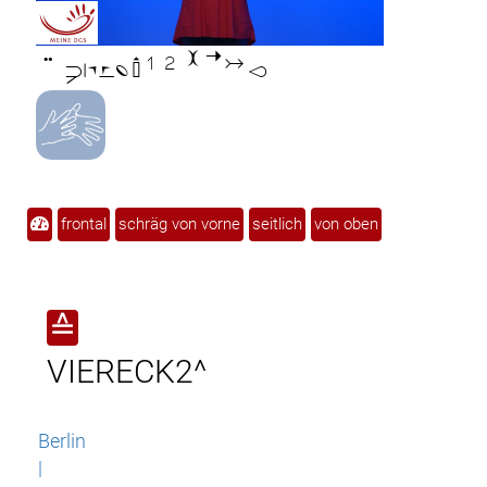

frontal
schräg von vorne
seitlich
von oben
≙
VIERECK2^
Berlin
|