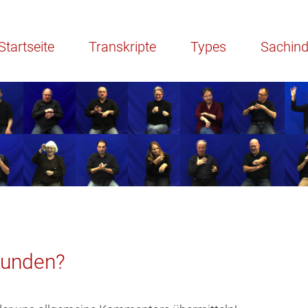
Startseite
Transkripte
Types
Sachin
funden?