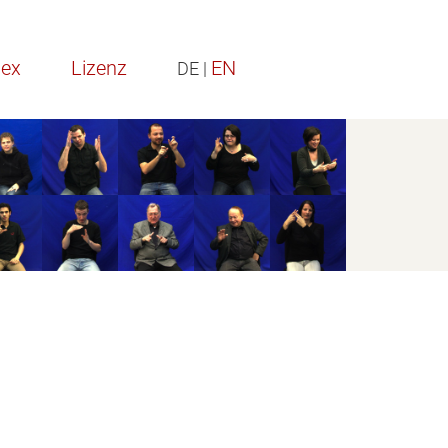
dex
Lizenz
EN
DE |