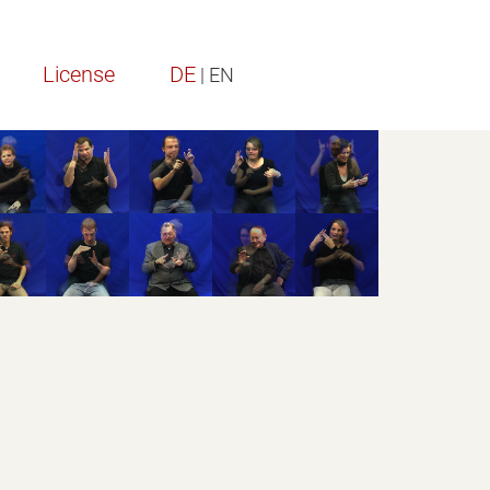
License
DE
| EN