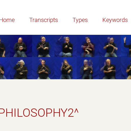
Home
Transcripts
Types
Keywords
 PHILOSOPHY2^