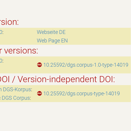
rsion:
0
:
Webseite DE
Web Page EN
r versions:
0
:
10.25592/dgs.corpus-1.0-type-14019
OI / Version-independent DOI:
en DGS-Korpus
:
10.25592/dgs.corpus-type-14019
c DGS Corpus
: