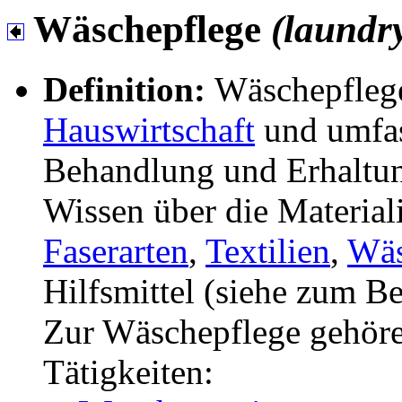
Wäschepflege
(laundr
Definition:
Wäschepflege 
Hauswirtschaft
und umfass
Behandlung und Erhaltun
Wissen über die Material
Faserarten
,
Textilien
,
Wä
Hilfsmittel (siehe zum Be
Zur Wäschepflege gehöre
Tätigkeiten: